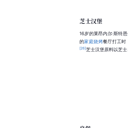
芝士汉堡
16岁的莱昂内尔·斯特恩伯
的
家庭烧烤
餐厅打工时
[
26
]
芝士汉堡原料以芝士