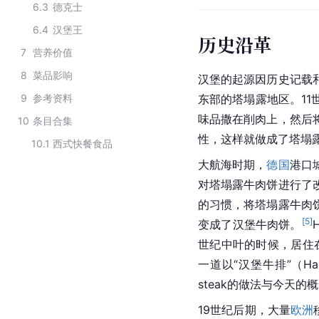
6.3
德克士
6.4
汉堡王
历史沿革
7
营养价值
8
菜品影响
汉堡的起源因历史记载
9
参考资料
东部的塔塌露地区。1
味品撒在削肉上，然后
10
条目合集
性，这样就做成了塔塌
10.1
西式快餐食品
大航海时期，
德国
港口
对塔塌露牛肉饼进行了
的习惯，将塔塌露牛肉
[
5
]
变成了汉堡牛肉饼。
世纪中叶的时候，居住
一道以“汉堡牛排”（Ha
steak的做法与今天
19世纪后期，大量
欧洲