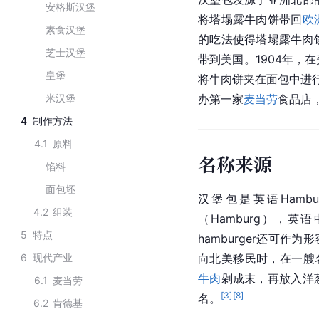
安格斯汉堡
将塔塌露牛肉饼带回
欧
素食汉堡
的吃法使得塔塌露牛肉
芝士汉堡
带到美国。1904年，
皇堡
将牛肉饼夹在面包中进行
米汉堡
办第一家
麦当劳
食品店
4
制作方法
4.1
原料
名称来源
馅料
面包坯
汉堡包是英语Hamb
4.2
组装
（Hamburg），英
5
特点
hamburger还可作
6
现代产业
向北美移民时，在一艘
牛肉
剁成末，再放入洋
6.1
麦当劳
[
3
]
[
8
]
名。
6.2
肯德基