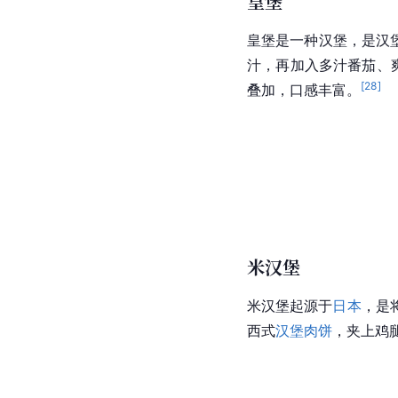
皇堡
皇堡是一种汉堡，是汉
汁，再加入多汁番茄、
[
28
]
叠加，口感丰富。
米汉堡
米汉堡起源于
日本
，是
西式
汉堡肉饼
，夹上鸡