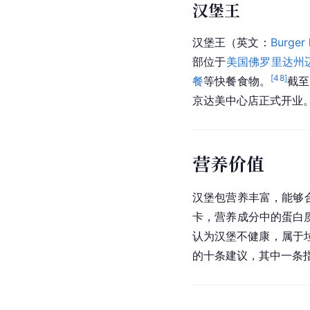
汉堡王
汉堡王（英文：
Burger
部位于
美国佛罗里达州
[
48
]
餐
等快餐食物。
截至
京达美中心店正式开业
营养价值
汉堡包营养丰富，能够
卡，营养成分中的蛋白质
认为汉堡不健康，属于
的十条建议，其中一条指