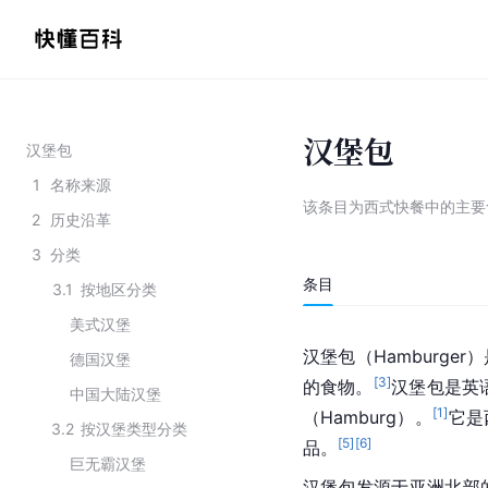
汉堡包
汉堡包
1
名称来源
该条目为
西式快餐中的主要
2
历史沿革
3
分类
条目
3.1
按地区分类
美式汉堡
汉堡包（Hamburg
德国汉堡
[
3
]
的食物。
汉堡包是英语
中国大陆汉堡
[
1
]
（Hamburg）。
它是
3.2
按汉堡类型分类
[
5
]
[
6
]
品。
巨无霸汉堡
汉堡包发源于亚洲北部