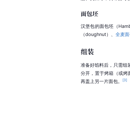
面包坯
汉堡包的面包坯（Hamb
（doughnut）、
全麦面
组装
准备好馅料后，只需组
分开，置于烤箱（或烤
[
3
]
再盖上另一片面包。