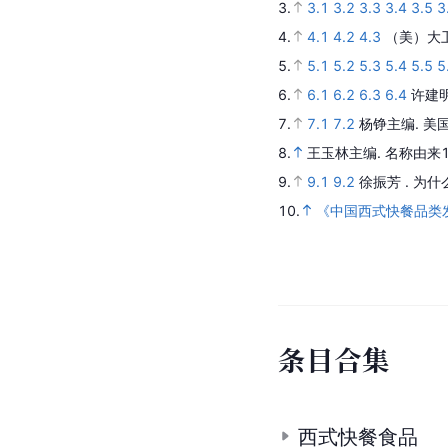
3.
3.1
3.2
3.3
3.4
3.5
3
4.
4.1
4.2
4.3
（美）大卫·
5.
5.1
5.2
5.3
5.4
5.5
5
6.
6.1
6.2
6.3
6.4
许建
7.
7.1
7.2
杨铮主编.
美
8.
王玉林主编.
名称由来1
9.
9.1
9.2
徐振芳 .
为什
10.
《中国西式快餐品类发
条
目
合
集
西式快餐食品