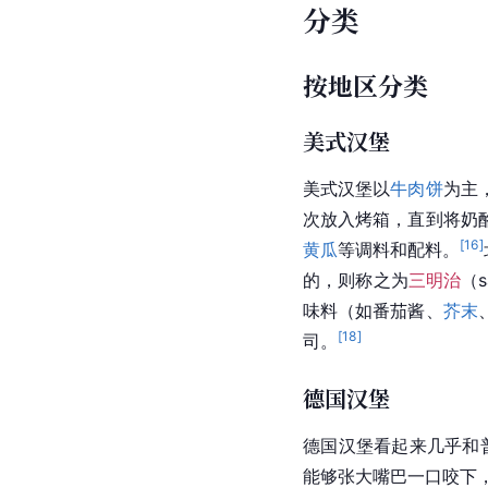
分类
按地区分类
美式汉堡
美式汉堡以
牛肉饼
为主
次放入烤箱，直到将奶
[
16
]
黄瓜
等调料和配料。
的，则称之为
三明治
（s
味料（如番茄酱、
芥末
[
18
]
司。
德国汉堡
德国汉堡看起来几乎和
能够张大嘴巴一口咬下