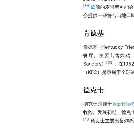
[
34
]
欧洲
的麦当劳可能会
会提供一些符合当地口
肯德基
肯德基（Kentucky Fri
餐厅。主要出售炸鸡
[
38
]
Sanders）
，在195
（KFC）是隶属于全球
德克士
德克士隶属于
顶新国际
收购。发展初期，德克士
[
43
]
德克士主要出售炸鸡