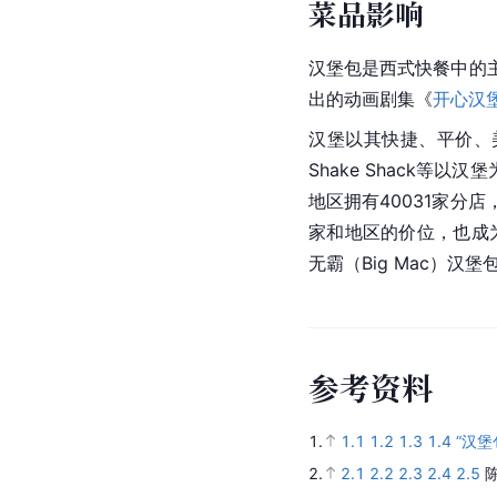
菜品影响
汉堡包是西式快餐中的
出的动画剧集《
开心汉
汉堡以其快捷、平价、
Shake Shack等
地区拥有40031家
家和地区的价位，也成为
无霸（Big Mac）
参
考
资
料
1.
1.1
1.2
1.3
1.4
“汉堡
2.
2.1
2.2
2.3
2.4
2.5