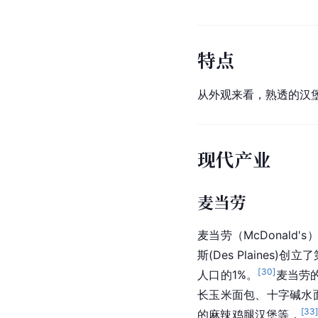
特点
从外观来看，熟透的汉
现代产业
麦当劳
麦当劳（McDonald
斯(Des Plaines)
[
30
]
人口的1%。
麦当劳
长玉米面包、十字碱水
[
33
的麻辣鸡腿汉堡等，