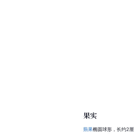
果实
蒴果
椭圆球形，长约2