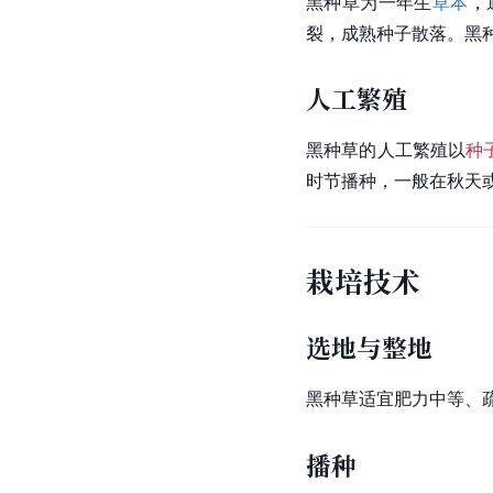
黑种草为一年生
草本
，
裂，成熟种子散落。黑
人工繁殖
黑种草的人工繁殖以
种
时节播种，一般在秋天
栽培技术
选地与整地
黑种草适宜肥力中等、疏
播种