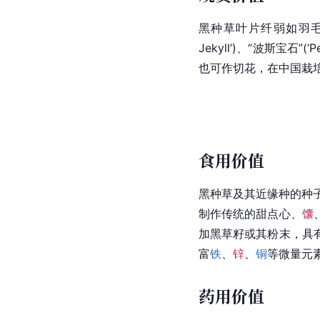
黑种草叶片纤弱如羽毛
Jekyll’)、“波斯宝石”(‘
也可作切花，在中国栽
食用价值
黑种草及其近缘种的种
制作传统的甜点心、
馕
加黑草籽或其粉末，具
富
铁
、
锌
、
铜
等
微量元
药用价值