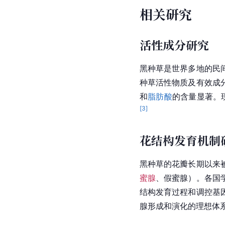
相关研究
活性成分研究
黑种草是世界多地的民
种草活性物质及
有效成
和
脂肪酸
的含量显著。
[
3
]
花结构发育机制
黑种草的花瓣长期以来
蜜腺
、假蜜腺）。各国
结构发育过程和调控基
腺形成和演化的理想体