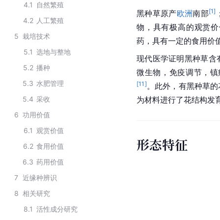
4.1
自然繁殖
[
1
]
黑种草原产
欧洲
南部
4.2
人工繁殖
物，具有极高的观赏价
5
栽培技术
药，具有一定的食用价
5.1
选地与整地
现代医学证明黑种草含
5.2
播种
微生物，免疫调节，镇
5.3
水肥管理
[
11
]
。此外，有黑种草的
5.4
采收
为材料进行了花结构发
6
功用价值
6.1
观赏价值
形态特征
6.2
食用价值
6.3
药用价值
7
近缘种辨识
8
相关研究
8.1
活性成分研究