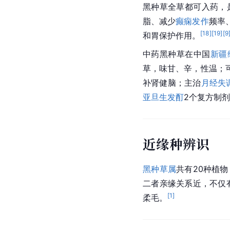
黑种草全草都可入药，
脂
、减少
癫痫发作
频率
[
18
]
[
19
]
[
9
和胃保护作用。
中药黑种草在中国
新疆
草，味甘、辛，性温；
补肾健脑；主治
月经失
亚旦生发酊
2个复方制
近缘种辨识
黑种草属
共有20种植
二者亲缘关系近，不仅
[
1
]
柔毛。