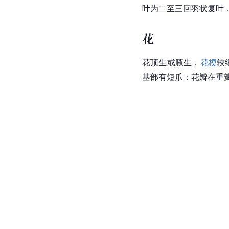
叶为二至三回羽状复叶
花
花顶生或腋生，
花梗
较
基部有短爪；花瓣在重