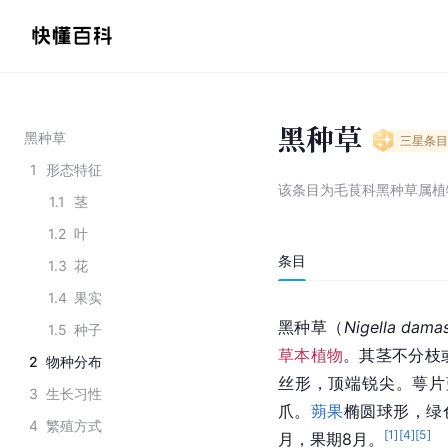
黑种草
黑种草
三星
条目
1
形态特征
该条目为
毛茛科黑种草属植
1.1
茎
1.2
叶
条目
1.3
花
1.4
果实
黑种草（
Nigella
 dama
1.5
种子
草本植物
。其茎不分枝
2
物种分布
丝形，顶端锐尖。萼片
3
生长习性
爪。
蒴果
椭圆球形，绿
4
繁殖方式
[
1
]
[
4
]
[
5
]
月，果期8月。