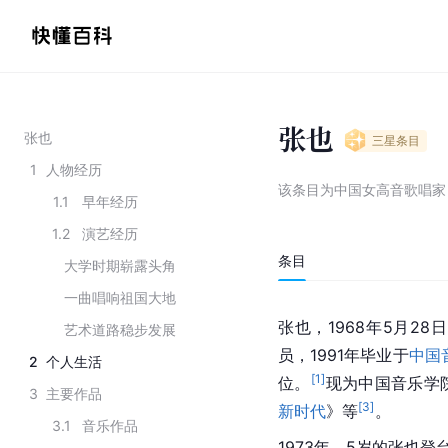
张也
张也
三星
条目
1
人物经历
该条目为
中国女高音歌唱家
1.1
早年经历
1.2
演艺经历
条目
大学时期崭露头角
一曲唱响祖国大地
张也，1968年5月28
艺术道路稳步发展
员，1991年毕业于
中国
2
个人生活
[
1
]
位。
现为中国音乐学
3
主要作品
[
3
]
新时代
》等
。
3.1
音乐作品
1973年，5岁的张也