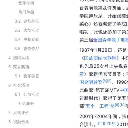
音乐专辑
台表演歌舞及诗朗诵，
热门单曲
学院声乐系，开始跟随
3.2
参加综艺
菜心》还被编进了学院
3.3
大型活动
唱功，张也还参加了第
3.4
央视春晚
第三届
全国青年歌手电
3.5
剧作作品
1987年1月28日，
4
演唱风格
《
民族团结大联唱
》中
也先后25次登上央视
5
荣誉奖项
意
》获得优秀节目奖；
5.1
音乐荣誉
[
8
]
[
5
]
国金唱片奖
。199
6
社会活动
此曲获“第五届MTV
中
6.1
公益活动
进新时代》获得了第五
社会职务
[
9
]
[
10
]
部
“五个一工程”奖
7
人物评价
2001年-2004年
8
视频合集
[
11
]
[
12
]
[
13
]
台演出。
20