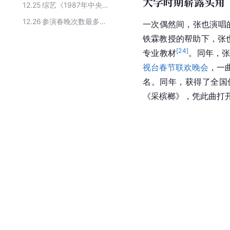
大学时期崭露头角
12.25
综艺《1987年中央电视台春节联欢晚会》的主要嘉宾
12.26
参演春晚次数最多的前十位明星
一次偶然间，张也演唱
铁霖教授的帮助下，张
[
24
]
专业教材
。同年，张
视台春节联欢晚会
，一
名。同年，获得了全国
《采槟榔》，凭此曲打