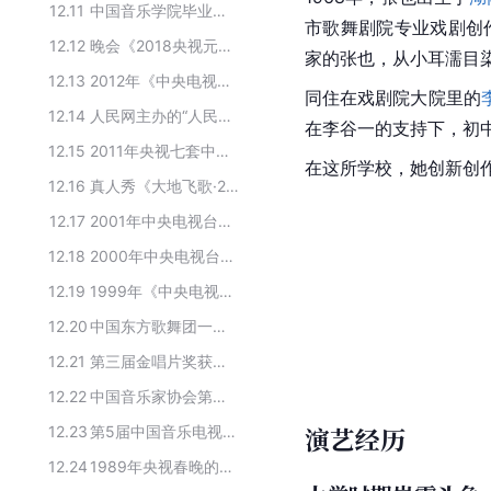
12.11
中国音乐学院毕业的主要女歌手
市歌舞剧院专业戏剧创
12.12
晚会《2018央视元宵晚会》的主要嘉宾
家的张也，从小耳濡目
12.13
2012年《中央电视台春节联欢晚会》主要演员
同住在戏剧院大院里的
12.14
人民网主办的“人民喜爱的艺术家”获得者
在李谷一的支持下，初
12.15
2011年央视七套中国农民春节联欢晚会主要歌唱家
在这所学校，她创新创
12.16
真人秀《大地飞歌·2008》主要演员
12.17
2001年中央电视台春节联欢晚会的主要演员
12.18
2000年中央电视台春节联欢晚会参演嘉宾
12.19
1999年《中央电视台春节联欢晚会》主要演员
12.20
中国东方歌舞团一级演员
12.21
第三届金唱片奖获奖人物
12.22
中国音乐家协会第九届主席、副主席
演艺经历
12.23
第5届中国音乐电视大赛获奖名单
12.24
1989年央视春晚的表演嘉宾