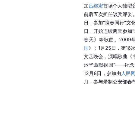
加
吕继宏
首场个人独唱
前后五次担任该奖评委。
日，参加“携春同行”文
日，开始连续两天参加“
春天》等歌曲。2009年
国
》；1月25日，第16
文艺晚会，演唱歌曲《中
运华章献祖国”——纪
12月8日，参加由
人民
月，参与录制公安部春