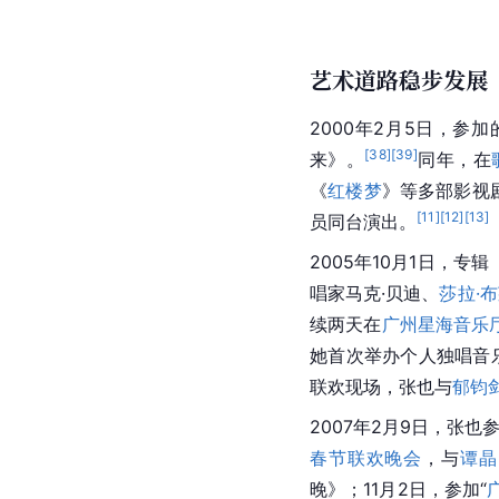
艺术道路稳步发展
2000年2月5日，参加
[
38
]
[
39
]
来》。
同年，在
《
红楼梦
》等多部影视
[
11
]
[
12
]
[
13
]
员同台演出。
2005年10月1日，专
唱家马克·贝迪、
莎拉·
续两天在
广州星海音乐
她首次举办个人独唱音
联欢现场，张也与
郁钧
2007年2月9日，张也
春节联欢晚会
，与
谭晶
晚》；11月2日，参加“