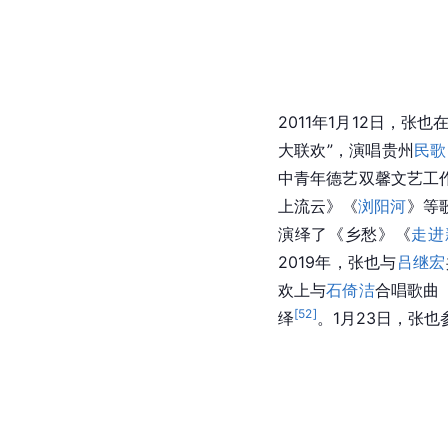
2011年1月12日，张
大联欢”，演唱贵州
民歌
中青年德艺双馨文艺工作
上流云》《
浏阳河
》等
演绎了《乡愁》《
走进
2019年，张也与
吕继宏
欢上与
石倚洁
合唱歌曲
[
52
]
绎
。1月23日，张也