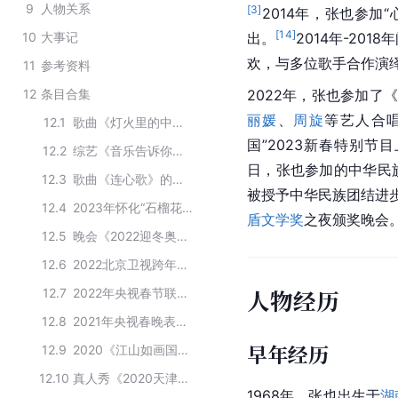
9
人物关系
[
3
]
2014年，张也参加
[
14
]
10
大事记
出。
2014年-20
欢，与多位歌手合作演
11
参考资料
12
条目合集
2022年，张也参加了
丽媛
、
周旋
等艺人合
12.1
歌曲《灯火里的中国》的创作人员
国”2023新春特别
12.2
综艺《音乐告诉你》的主要演员
日，张也参加的中华民
12.3
歌曲《连心歌》的主要创作者
被授予中华民族团结进
12.4
2023年怀化“石榴花开美中华”文艺巡演宣传大使
盾文学奖
之夜颁奖晚会
12.5
晚会《2022迎冬奥BRTV环球跨年冰雪盛典》的主要嘉宾
12.6
2022北京卫视跨年晚会表演嘉宾
人物经历
12.7
2022年央视春节联欢晚会嘉宾名单
12.8
2021年央视春晚表演嘉宾
早年经历
12.9
2020《江山如画国庆音乐会》的主要演员
12.10
真人秀《2020天津卫视春节联欢晚会》的演职人员
1968年，张也出生于
湖