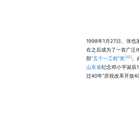
1998年1月27日。
在之后成为了一首广泛传
[
10
]
部
“五个一工程”奖
。
山东省
纪念邓小平诞辰1
过40年”庆祝改革开放