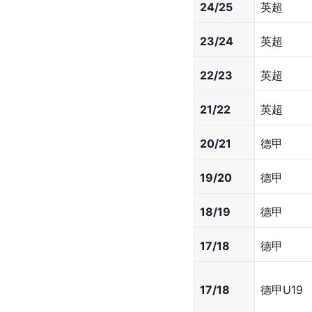
24/25
英超
23/24
英超
22/23
英超
21/22
英超
20/21
德甲
19/20
德甲
18/19
德甲
17/18
德甲
17/18
德甲U19