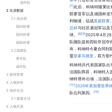
成年队
[
7
]
此后，科纳特随莱比锡
2
生涯数据
联赛亚军以及德国杯亚
2.1
俱乐部
利物浦，征战
英超联赛
国内联赛
总杯
与社区盾冠军以及
[
8
]
[
9
]
国内杯赛
球。
2025年4月
队随队提前四轮夺冠夺得
国际杯赛
布，科纳特今夏合同到
2.2
国家队
盟
皇家马德里
，双方签约
青年队
科纳特共代表国家队出
成年队
法国队阵容，科纳特入
3
获得荣誉
纳特替补出场，法国队
4
人物评价
[
15
]
2026年美加墨世界
5
场外生活
[
16
]
队位列第四。
5.1
家庭生活
6
人物关系