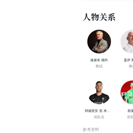
人
物
关
系
迪迪埃·德尚
盖伊·
教练
教
阿德里安·圣·米格尔·德尔·卡斯蒂略
凯
前队友
前
参考资料