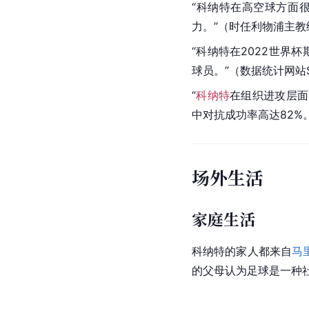
“科纳特在高空球方面
力。”（时任利物浦主教
“科纳特在2022世界
球员。”（数据统计网站S
“
科纳特
在组织进攻层面
中对抗成功率高达82
场外生活
家庭生活
科纳特的家人都来自
马
的父母认为足球是一种