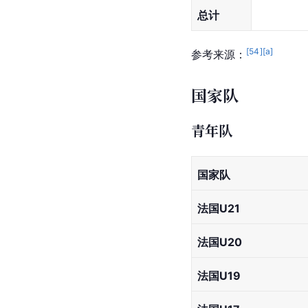
总计
[
54
]
[a]
参考来源：
国家队
青年队
国家队
法国U21
法国U20
法国U19