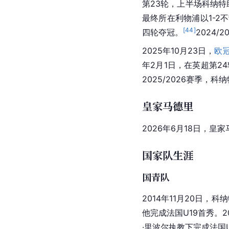
第23轮，上半场科纳特
最终所在利物浦以1-2
[
44
]
四轮夺冠。
2024
2025年10月23日，
欧
年2月1日，在英超第2
2025/2026赛季，科
皇家马德里
2026年6月18日，
国家队生涯
国青队
2014年11月20日，科
他完成法国U19首秀。2
·里波尔执教下完成法国U