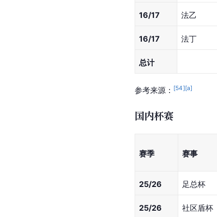
16/17
法乙
16/17
法丁
总计
[
54
]
[a]
参考来源：
国内杯赛
赛季
赛事
25/26
足总杯
25/26
社区盾杯