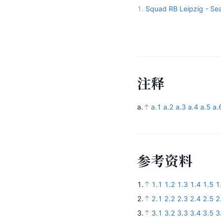
1.
Squad RB Leipzig - Se
注
释
a.
a.1
a.2
a.3
a.4
a.5
a.
参
考
资
料
1.
1.1
1.2
1.3
1.4
1.5
1
2.
2.1
2.2
2.3
2.4
2.5
2
3.
3.1
3.2
3.3
3.4
3.5
3