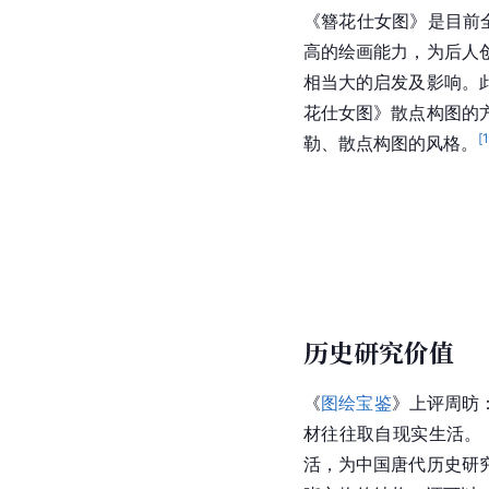
《簪花仕女图》是目前
高的绘画能力，为后人
相当大的启发及影响。
花仕女图》散点构图的
[
勒、散点构图的风格。
历史研究价值
《
图绘宝鉴
》上评周昉
材往往取自现实生活。
活，为
中国唐代
历史研