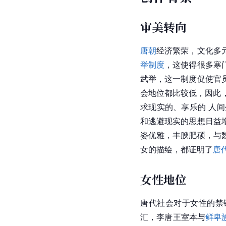
审美转向
唐朝
经济
繁荣，文化多
举制度
，这使得很多寒
武举
，这一制度促使官
会地位都比较低，因此
求现实的、享乐的 人
和逃避现实的思想日益
姿优雅，丰腴肥硕，与
女的描绘，都证明了
唐
女性地位
唐代社会对于女性的禁
汇，李唐王室本与
鲜卑