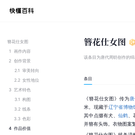
簪花仕女图
簪花仕女图
1
画作内容
该条目为
唐代周昉创作的绢
2
创作背景
2.1
审美转向
条目
2.2
女性地位
3
艺术特色
《簪花仕女图》传为
唐
3.1
构图
米。现藏于
辽宁省博物
3.2
线条
其中点缀有犬、
仙鹤
、
3.3
色彩
并簪有头饰。衣物图案
4
作品价值
《簪花仕女图》线条流