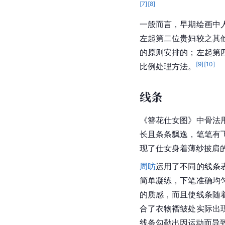
[
7
]
[
8
]
一般而言，早期绘画中
左起第二位贵妇较之其
的原则安排的；左起第
[
9
]
[
10
]
比例处理方法。
线条
《簪花仕女图》中骨法
长且条条飘逸，笔笔有
现了仕女身着薄纱
披肩
周昉
运用了不同的线条
简单凝练，下笔准确均
的质感，而且使线条随
合了衣物褶皱处实际出
线条勾勒出因运动而导