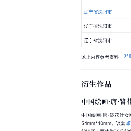
辽宁省
沈阳市
辽宁省沈阳市
辽宁省沈阳市
[
16
]
以上内容参考资料：
衍生作品
中国绘画·唐·簪
中国绘画·唐·簪花仕女
54mm*40mm。该套
邮