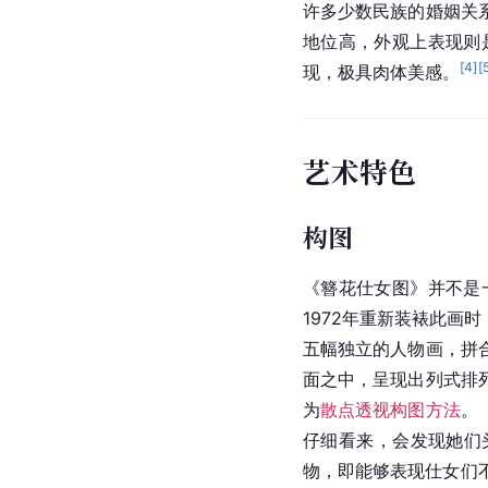
许多少数民族的婚姻关
地位高，外观上表现则
[
4
]
[
现，极具肉体美感。
艺术特色
构图
《簪花仕女图》并不是
1972年重新装裱此画
五幅独立的人物画，拼
面之中，呈现出列式排
为
散点透视构图方法
。
仔细看来，会发现她们
物，即能够表现仕女们