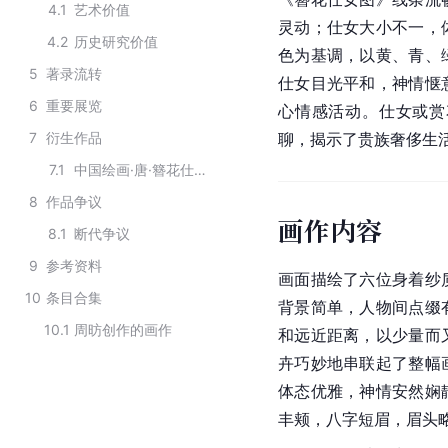
4.1
艺术价值
灵动；仕女大小不一，
4.2
历史研究价值
色为基调，以黄、青、
5
著录流转
仕女目光平和，神情惬
6
重要展览
心情感活动。仕女或赏
7
衍生作品
聊，揭示了贵族奢侈生
7.1
中国绘画·唐·簪花仕女图特种邮票
8
作品争议
画作内容
8.1
断代争议
9
参考资料
画面描绘了六位身着纱
10
条目合集
背景简单，人物间点缀
10.1
周昉创作的画作
和远近距离，以少量而
卉巧妙地串联起了整幅
体态优雅，神情安然娴
丰颊，八字短眉，眉头