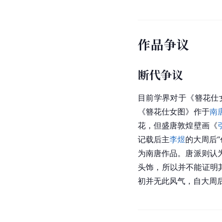
作品争议
断代争议
目前学界对于《簪花仕
《簪花仕女图》作于
南
花，但盛唐敦煌壁画《
记载后主
李煜
的
大周后
为南唐作品。
唐派
则认
头饰，所以并不能证明
初并无此风气，自大周