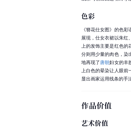
色彩
《簪花仕女图》的色彩
展现，仕女衣裙以朱红
上的发饰主要是红色的
分则用少量的肉色，染
地再现了
唐朝
妇女的丰
上白色的
晕染
让人眼前
显出画家运用线条的手
作品价值
艺术价值