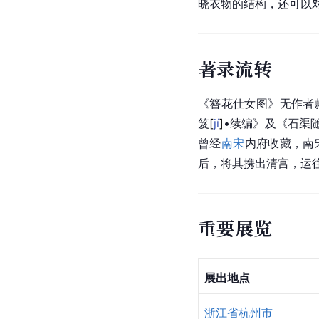
晓衣物的结构，还可以
著录流转
《簪花仕女图》无作者
笈
[
jí
]
•续编》及《
石渠
曾经
南宋
内府收藏，南
后，将其携出清宫，运
重要展览
展出地点
浙江省
杭州市