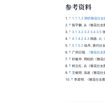
参
考
资
料
1.
1.1
1.2
周昉簪花仕女
2.
陈宇鹏.
从《簪花仕女
3.
3.1
3.2
3.3
3.4
3.5
4.
4.1
4.2
4.3
韩路.
从
5.
5.1
5.2
徐丹.
唐代仕
6.
广州日报.
《簪花仕女
7.
轩敏华.
周昉的《簪花
8.
柯立红.
从《簪花仕女
9.
王银明.
浅谈《簪花仕
10.
李星明.
《簪花仕女