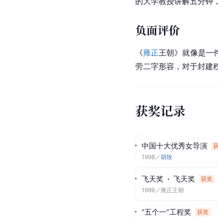
的大学教授讲解五分钟
负面评价
《
雍正
王朝》就像是一
劳二字形容，对于封建
获奖记录
中国十大优秀女导演
1998
／
胡玫
飞天奖
·
飞天奖
获奖
1999
／
雍正王朝
“五个一”工程奖
获奖