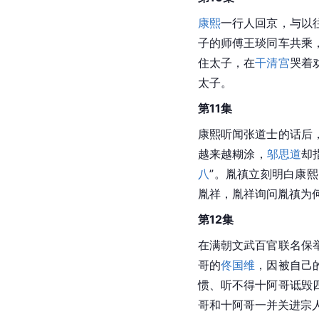
康熙
一行人回京，与以
子的师傅王琰同车共乘
住太子，在
干清宫
哭着
太子。
第11集
康熙听闻张道士的话后
越来越糊涂，
邬思道
却
八
”。胤禛立刻明白康
胤祥，胤祥询问胤禛为
第12集
在满朝文武百官联名保
哥的
佟国维
，因被自己
惯、听不得十阿哥诋毁
哥和十阿哥一并关进宗