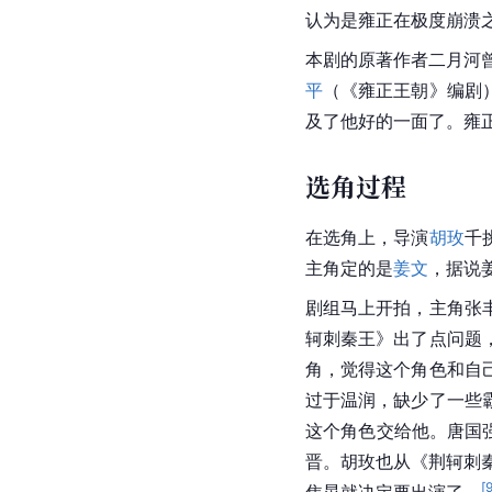
认为是雍正在极度崩溃
本剧的原著作者二月河
平
（《雍正王朝》编剧
及了他好的一面了。雍
选角过程
在选角上，导演
胡玫
千
主角定的是
姜文
，据说
剧组马上开拍，主角张
轲刺秦王》出了点问题
角，觉得这个角色和自
过于温润，缺少了一些
这个角色交给他。唐国
晋。胡玫也从《荆轲刺
[