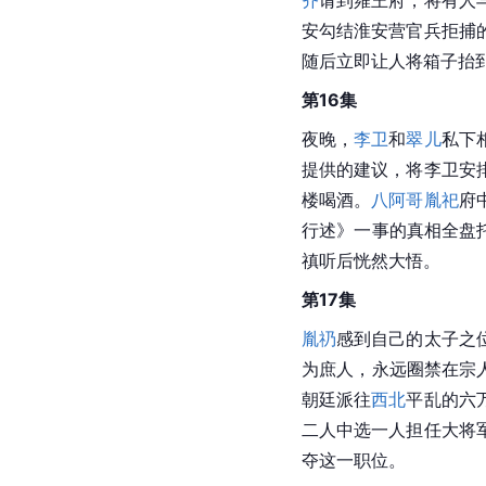
安勾结淮安营官兵拒捕
随后立即让人将箱子抬
第16集
夜晚，
李卫
和
翠儿
私下
提供的建议，将李卫安
楼喝酒。
八阿哥
胤祀
府
行述》一事的真相全盘
禛听后恍然大悟。
第17集
胤礽
感到自己的太子之
为庶人，永远圈禁在宗
朝廷派往
西北
平乱的六
二人中选一人担任大将
夺这一职位。