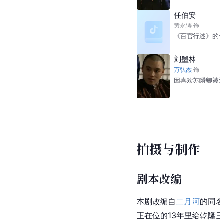
任伯安
黄永铸
饰
《百官行述》的
刘墨林
万弘杰
饰
因喜欢苏瞬卿被
拍摄与制作
剧本改编
本剧改编自
二月河
的同
正在位的13年里给乾