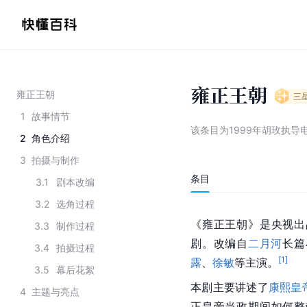
雍正王朝
雍正王朝
三
1
故事情节
该条目为
1999年胡玫执导
2
角色介绍
3
拍摄与制作
条目
3.1
剧本改编
3.2
选角过程
《雍正王朝》是央视出
3.3
制作过程
剧。改编自
二月河
长篇
3.4
拍摄过程
[
1
]
露
、
徐敏
等主演。
3.5
幕后花絮
本剧主要讲述了
康熙皇
4
主题与亮点
正皇帝当政期间如何整