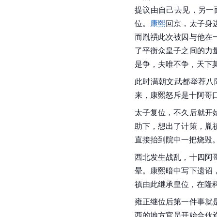
提议由自己去见，另一
位。
康熙
回京，太子身
而胤禩此次被囚与他在
了平衡众皇子之间的力
是争，夫唯不争，天下
此时满朝文武都举荐八
来，康熙怒斥是十阿哥
太子复位，不久后就开
助下，想出了计策，胤
直接抬到院中一把烧毁
西北发生战乱，十四阿
晕。康熙暗中写下遗诏
禛由此继承皇位，在隆
雍正继位后第一件事就
西的地方官员开始合伙