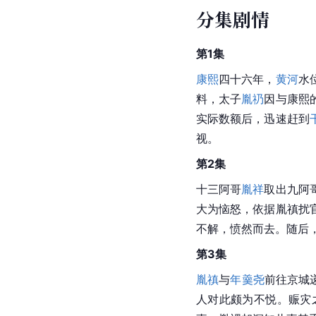
分集剧情
第1集
康熙
四十六年，
黄河
水
料，太子
胤礽
因与康熙
实际数额后，迅速赶到
视。
第2集
十三阿哥
胤祥
取出九阿
大为恼怒，依据胤禛扰
不解，愤然而去。随后
第3集
胤禛
与
年羹尧
前往京城
人对此颇为不悦。赈灾