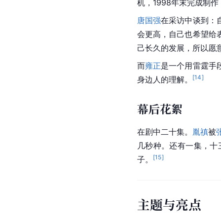
机，1998年末完成制
唐国强
在采访中谈到：
会更高，自己也希望给
己长久的发展，所以愿
而
雍正
是一个用
雷霆
手
[
14
]
身边人的理解。
幕后花絮
在剧中二十集。
胤禛
被
几秒种。还有一集，十
[
15
]
子
。
主题与亮点