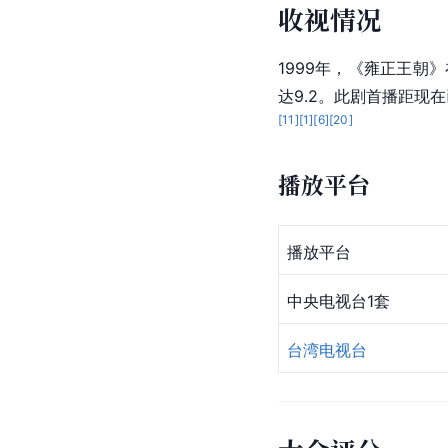
收视情况
1999年，《雍正王朝》
达9.2。此剧首播距现
[
11
]
[
1
]
[
6
]
[
20
]
播放平台
播放平台
中央电视台1套
台湾电视台