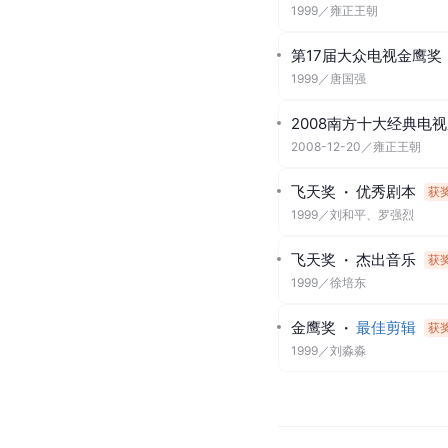
1999
／
雍正王朝
第17届大众电视金鹰奖
1999
／
唐国强
2008南方十大经典电
2008-12-20
／
雍正王朝
飞天奖
·
优秀剧本
获
1999
／
刘和平、罗强烈
飞天奖
·
杰出音乐
获
1999
／
徐培东
金鹰奖
·
最佳剪辑
获
1999
／
刘淼淼