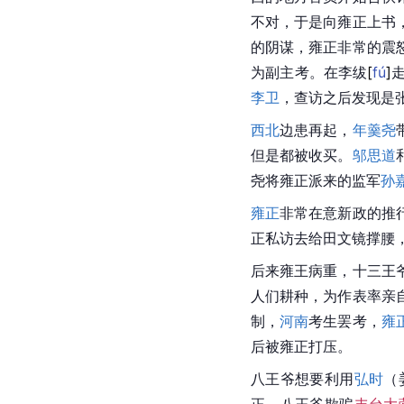
不对，于是向雍正上书
的阴谋，雍正非常的震
为副主考。在李
绂
[
fú
]
李卫
，查访之后发现是
西北
边患再起，
年羹尧
但是都被收买。
邬思道
尧将雍正派来的监军
孙
雍正
非常在意新政的推
正私访去给田文镜撑腰
后来雍王病重，十三王
人们耕种，为作表率亲
制，
河南
考生罢考，
雍
后被雍正打压。
八王爷想要利用
弘时
（
正，八王爷欺骗
丰台大