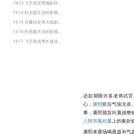
14.13
飞天奖优秀编剧历届获奖作品
14.14
杜志国主演的影视作品
14.15
豆瓣历史类大陆剧榜TOP10
14.16
杜雨露主演的影视作品
14.17
飞天奖优秀长篇连续剧历届获奖作品
还款期限许多老将武官
心，
康熙
听后气恼无奈
事，康熙颁旨叫胤禛整
八阿哥
胤祀
呈上的奏折
康熙来鹿场喝鹿血补气