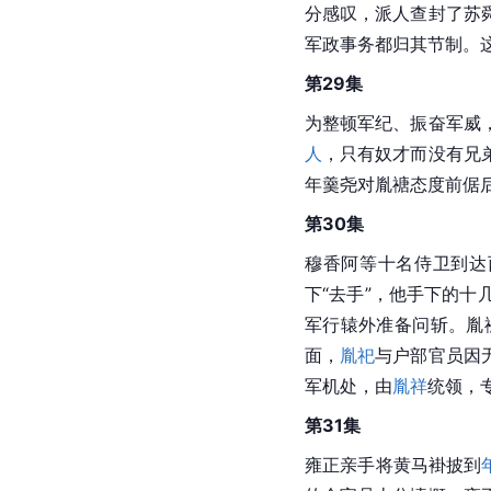
分感叹，派人查封了苏
军政事务都归其节制。
第29集
为整顿军纪、振奋军威
人
，只有奴才而没有兄
年羹尧对胤禟态度前倨
第30集
穆香阿等十名侍卫到达
下“去手”，他手下的
军行辕外准备问斩。胤
面，
胤祀
与户部官员因
军机处，由
胤祥
统领，
第31集
雍正亲手将黄马褂披到