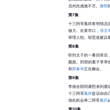
员对此感激不尽。
康熙
第7集
十三阿哥胤祥查明情况
做大。在菜市口，
张五
审理人犯。邬思道建议
第8集
听到太子的一番回答后
颜面。刑部的案子草草
和
郑春华
正在幽会。
第9集
李德全陪同康熙来到鹿
十三阿哥
胤祥
提议由自
借此机会将二阿哥
胤礽
第10集