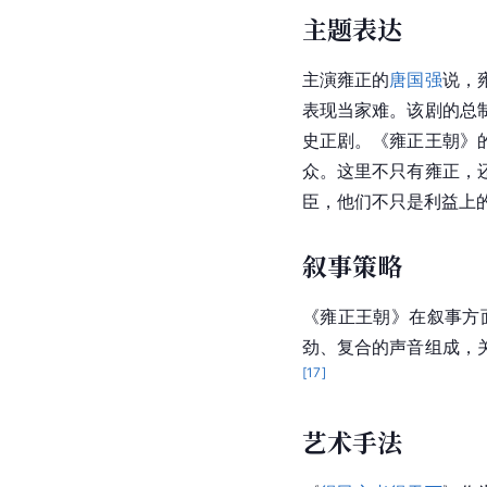
主题表达
主演雍正的
唐国强
说，
表现当家难。该剧的总
史正剧。《雍正王朝》
众。这里不只有雍正，
臣，他们不只是利益上
叙事策略
《雍正王朝》在叙事方
劲、复合的声音组成，
[
17
]
艺术手法