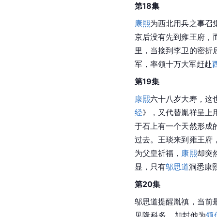
第18集
康熙
为西北用兵之事召
京后没有先到雍王府，
里，当接到李卫的密折
军，率领十万大军赶赴
第19集
康熙
六十八岁大寿，这
经
》，又代替胤祥呈上
于石上有一个天然形成
过去。王琰来到雍王府
为父皇祈福，
康熙
却突
显，只有
邬思道
洞悉康
第20集
邬思道提醒胤禛，当前
见隆科多，加封他为
领