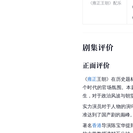
《雍正王朝》配乐
剧集评价
正面评价
《
雍正
王朝》在历史题
个时代的官场氛围。本
生，对于政治风波与朝
实力演员对于人物的演
准达到了国产剧的巅峰
著名
香港
导演
陈宝华
提