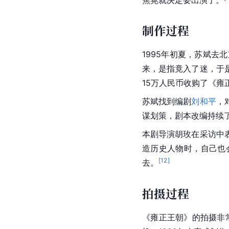
焦晃就决定要出演了。
制作过程
1995年初夏，
苏斌
去
北
来，是指竟入了迷，于
15万人民币收购了《雍
苏斌
找到编剧
刘和平
，
谋划策，剧本改编持续
本剧导演胡玫在采访中
造历史人物时，自己也
[
12
]
去。
拍摄过程
《雍正王朝》的拍摄非