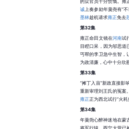
的众官员十分愤慨。雍
诚
上奏参劾年羹尧有“
墨林
趁机请求
雍正
免去
第32集
雍正命田文镜在
河南
试
目瞪口呆，因为邬思道
丐帮的李卫急中生智，
为政清廉，心中十分欣
第33集
“摊丁入亩”新政直接影
重新审理刘王氏的冤案
雍正
正为西北试行“火
第34集
年羹尧心醉神迷地在蒙
将军行辕。西宁大营已