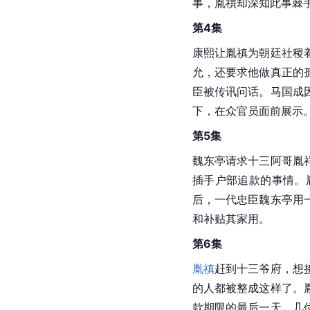
事，胤禩却深知此事棘
第4集
康熙让胤禛为朝廷社稷
允，还要求他做真正的
臣被传讯问话。马国成
下，在众官员面前展示
第5集
魏东亭请求十三阿哥胤
插手户部追款的事情。
后，一代忠臣魏东亭用
和补贴其家用。
第6集
胤禛
赶到十三爷府，想
的人都被整成这样了。
款期限的最后一天，几