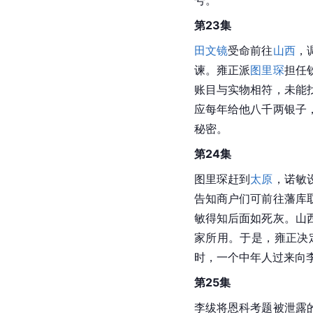
第23集
田文镜
受命前往
山西
，
谏。雍正派
图里琛
担任
账目与实物相符，未能
应每年给他八千两银子
秘密。
第24集
图里琛赶到
太原
，诺敏
告知商户们可前往藩库
敏得知后面如死灰。山
家所用。于是，雍正决
时，一个中年人过来向
第25集
李绂将恩科考题被泄露