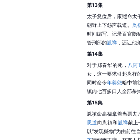
第13集
太子复位后，康熙命太
朝野上下怨声载道。
胤
时间编写、记录百官隐
管刑部的
胤祥
，还让他
第14集
对于
郑春华
的死，
八阿
女，这一要求引起胤祥
同时命令
年羹尧
暗中前
镇内七百多口人全部杀
第15集
胤禛命高福拿着当票去
思道
向胤禛和
胤祥
献上
以“发现赃物”为由前往
齐
请到雍王府，将有人