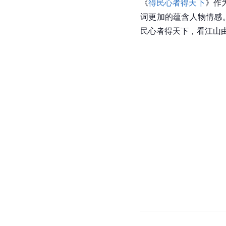
《
得民心者得天下
》作
词更加的蕴含人物情感
民心者得天下，看江山