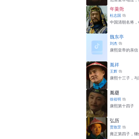
年羹尧
杜志国
饰
中国清朝名将，
魏东亭
刘杰
饰
康熙皇帝的亲信
胤祥
王辉
饰
康熙十三子，与
胤禵
徐祖明
饰
康熙第十四子
弘历
贾致罡
饰
雍正第四子，继