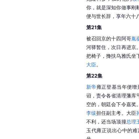
你，就是深知你做事刚
便与世长辞，享年六十
第21集
被召回京的十四阿哥
胤
河驿暂住，次日再进京
把椅子，搀扶乌雅氏坐
大臣
。
第22集
新帝
雍正登基当年便增
诏，责令各省清理藩库
空的，朝廷会下令嘉奖
李绂
担任副主考。大臣
不利，还当场顶撞
总理
玉代雍正说出心中的难
号。