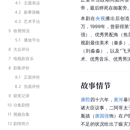
4.1
主题表达
帝，最后猝死在御案旁
4.2
叙事策略
本剧在
央视
播出后创造
4.3
艺术手法
万，1999年，曾获得
5
收视情况
强）、优秀男配角（焦
5.1
播放平台
视剧最佳美术（秦多）
6
大众评分
（刘淼淼），以及“飞
7
电视剧音乐
术、优秀音乐、优秀男
8
剧集评价
8.1
正面评价
故事情节
8.2
负面评价
9
获奖记录
康熙
四十六年，
黄河
暴
10
分集剧情
诸大臣议事，二阿哥太
11
视频合集
胤禛（
唐国强
饰）在户
12
剧情简介
不足的状况给出了赈灾