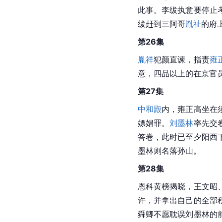
此事。李绂执意要停止
绂赶到三阿哥
胤祉
的府
第26集
胤祥
犯颜直谏，指责
雍
意，四品以上的在京官
第27集
中和殿
内，雍正高坐在
嫖娼罪。
刘墨林
率先交
答卷，此时已至夕阳西
墨林则名落孙山。
第28集
恩科黄榜揭晓，王文昭
许，并拿出自己的全部
舜卿不愿耽误刘墨林的