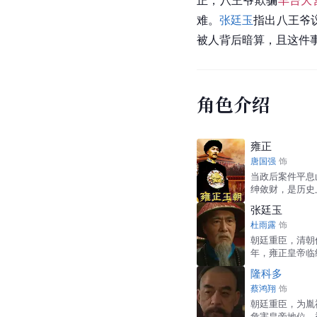
难。
张廷玉
指出八王爷
被人背后暗算，且这件
角色介绍
雍正
唐国强
饰
当政后案件平息
绅敛财，是历史
张廷玉
杜雨露
饰
朝廷重臣，清朝
年，雍正皇帝临
隆科多
蔡鸿翔
饰
朝廷重臣，为胤
危害皇帝地位，