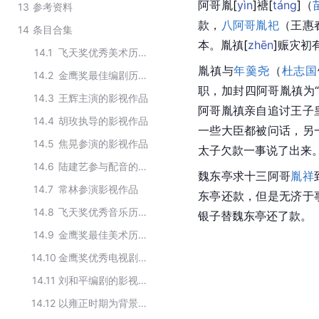
阿哥
胤
[
yìn
]
禟
[
táng
]
（
13
参考资料
款，
八阿哥
胤祀
（王惠
14
条目合集
本。胤
禛
[
zhēn
]
赈灾初
14.1
飞天奖优秀美术历届获奖作品
胤禛与
年羹尧
（
杜志国
14.2
金鹰奖最佳编剧历届获奖作品
职，加封四阿哥胤禛为
14.3
王辉主演的影视作品
阿哥胤禛亲自追讨王子
14.4
胡玫执导的影视作品
一些大臣都被问话，另
14.5
焦晃参演的影视作品
太子欠款一事说了出来
14.6
陆建艺参与配音的作品
魏东亭求十三阿哥
胤祥
14.7
常林参演影视作品
东亭还款，但是无济于
14.8
飞天奖优秀音乐历届获奖作品
银子替魏东亭还了款。
14.9
金鹰奖最佳美术历届获奖作品
14.10
金鹰奖优秀电视剧历届获奖作品
14.11
刘和平编剧的影视作品
14.12
以雍正时期为背景拍摄电视剧