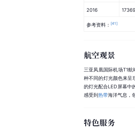
2016
1736
[
41
]
参考资料：
航空观景
三亚凤凰国际机场T1
种不同的灯光颜色来呈
的灯光配合LED屏幕
感受到
热带
海洋气息，
特色服务