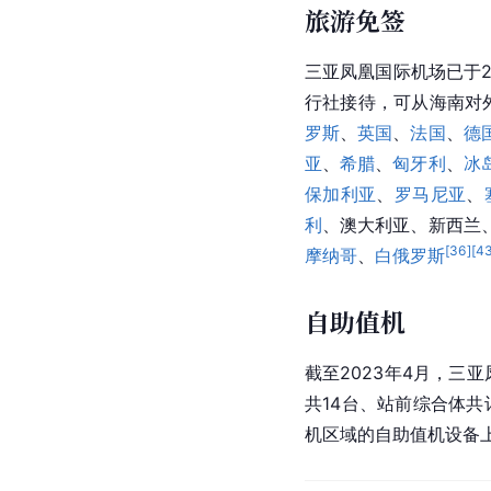
旅游免签
三亚凤凰国际机场已于2
行社接待，可从海南对
罗斯
、
英国
、
法国
、
德
亚
、
希腊
、
匈牙利
、
冰
保加利亚
、
罗马尼亚
、
利
、澳大利亚、新西兰
[
36
]
[
4
摩纳哥
、
白俄罗斯
自助值机
截至2023年4月，三
共14台、站前综合体
机区域的自助值机设备