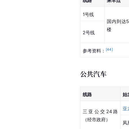
线路
乘车点
1号线
国内到达
楼
2号线
[
44
]
参考资料：
公共汽车
线路
始
亚
三亚公交24路
（经市政府）
凤