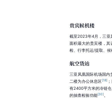
贵宾候机楼
截至2023年4月，三
面积最大的贵宾楼，其
检、行李托运/提取、候
航空货站
三亚凤凰国际机场国内货
[
18
]
二楼为办公休息区
；
有2400平方米的冷
[
30
]
的抽查检验功能
。