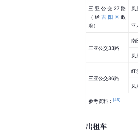
三亚公交27路
凤
（经
吉阳区
政
亚
府）
南
三亚公交33路
凤
红
三亚公交36路
凤
[
45
]
参考资料：
出租车