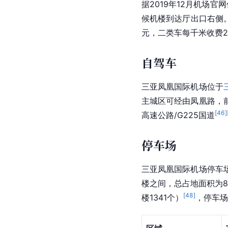
据2019年12月机场
候机楼到达厅出口右侧。
元，二类车每千米收费2
自驾车
三亚凤凰国际机场位于
主城区可经由凤凰路，
[
46
]
高速公路/G225国道
停车场
三亚凤凰国际机场停车
楼之间，总占地面积为86
[
48
]
楼1341个）
，停车场