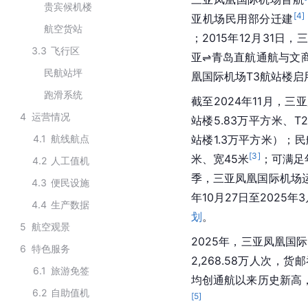
贵宾候机楼
[
4
]
亚机场民用部分迁建
航空货站
；2015年12月31日
3.3
飞行区
亚⇌青岛直航通航与文
民航站坪
凰国际机场T3航站楼启
跑滑系统
截至2024年11月，三
4
运营情况
站楼5.83万平方米、T
4.1
航线航点
站楼1.3万平方米）；
[
3
]
米、宽45米
；可满足
4.2
人工值机
季，三亚凤凰国际机场运
4.3
便民设施
年10月27日至2025
4.4
生产数据
划
。
5
航空观景
2025年，三亚凤凰国
6
特色服务
2,268.58万人次，货邮
6.1
旅游免签
均创通航以来历史新高，
6.2
自助值机
[
5
]