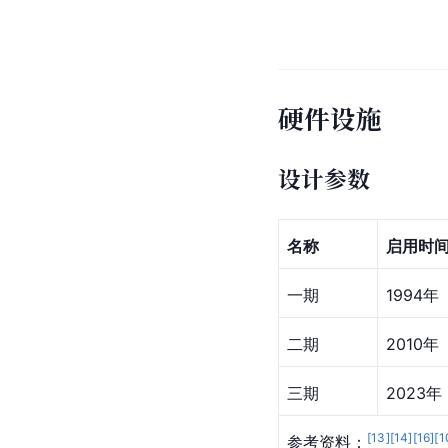
硬件设施
设计参数
名称
启用时
一期
1994年
二期
2010年
三期
2023年
[
13
]
[
14
]
[
16
]
[
1
参考资料：