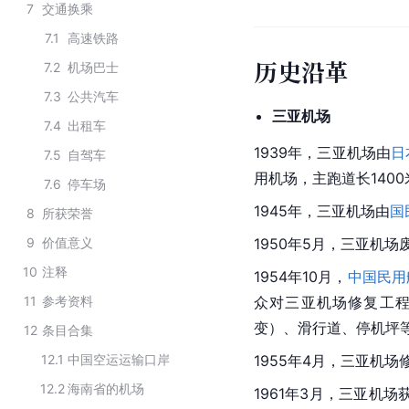
7
交通换乘
7.1
高速铁路
历史沿革
7.2
机场巴士
7.3
公共汽车
三亚机场
7.4
出租车
1939年，三亚机场由
日
7.5
自驾车
用机场，主跑道长1400
7.6
停车场
1945年，三亚机场由
国
8
所获荣誉
9
价值意义
1950年5月，三亚机场
10
注释
1954年10月，
中国民用
11
参考资料
众对三亚机场修复工程
变）、滑行道、停机坪
12
条目合集
12.1
中国空运运输口岸
1955年4月，三亚机
12.2
海南省的机场
1961年3月，三亚机