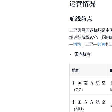
运营情况
航线航点
三亚凤凰国际机场是
中
场运行航线97条（国内
—
潍坊
、
三亚
—
邯郸
和
国内航点
航司
中国南方航空
（CZ）
中国东方航空
（MU）