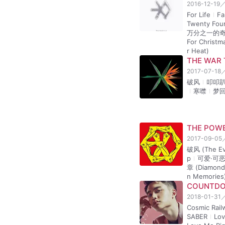
My Lady(Chi
十二月的奇迹【
2013-12-09
十二月的奇迹 (M
（圣诞节）
初雪 (The 
EXODUSTh
2015-03-30
CALL ME B
ODUSEL DO
UTIFUL
SING FOR 
2015-12-10
偏心 (Unfair
(女 x 友)
脚
ER (光剑)
EX'ACT（
2016-06-09
Lucky One
n
백색소음 (
They Never
LOTTO (
2016-08-17