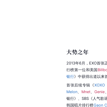
大势之年
2013年6月，EXO首
行榜第一位和美国
Billb
银行
》中获得出道以来
首张后续专辑《
XOXO
Melon
、
Mnet
、
Genie
银行》、SBS《人气歌谣》
韩国唱片排行榜
Gaon C