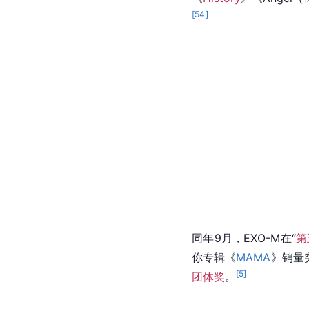
[
54
]
同年9月，EXO-M在“
第
你专辑《
MAMA
》销量
[
5
]
团体奖
。