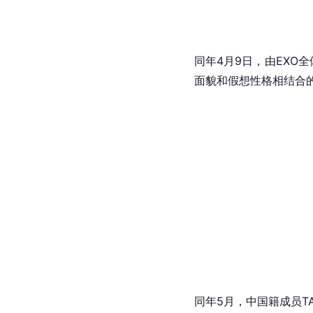
同年3月，于各大音乐
土耳其和捷克斯洛伐克
[
19
]
[
76
]
大音乐榜单。
同年4月9日，由EXO
面貌和假想性格相结合