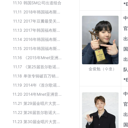
11.10
韩国SM公司出道组合
*
11.11
2018年韩国福布斯名人榜
中
11.12
2017年豆瓣最受关注的韩国音乐人
官
11.13
2017年韩国福布斯名人榜
出
11.14
2016年韩国福布斯名人榜
11.15
2015年韩国福布斯名人榜
国
11.16
《2015年Mnet亚洲音乐大奖》获奖名单
出
11.17
《第25届首尔歌谣大赏》本赏获奖名单
    金俊勉（수호）
队
11.18
单张专辑破百万销量的K-Pop组合
*
11.19
2014年《首尔歌谣大赏》本赏获奖名单
中
11.20
2014年Mnet亚洲音乐盛典(MAMA)获奖名单
11.21
第29届金唱片大赏获奖名单
官
11.22
第26届首尔歌谣大赏获奖名单
出
11.23
第30届金唱片大赏获奖人物
国