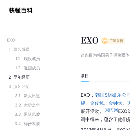
EXO
EXO
三星
条目
1
组合成员
该条目为
韩国男子偶像团体
1.1
现役成员
1.2
退团成员
条目
2
早年经历
3
演艺经历
EXO，
韩国SM娱乐公
3.1
新人出道
锡
、
金俊勉
、
金钟大
、
3.2
大势之年
[
6
]
[
7
]
[
8
]
展开活动。
EX
3.3
退队风波
词中得来，蕴含了他们
3.4
稳步发展
2012年4月8日，EX