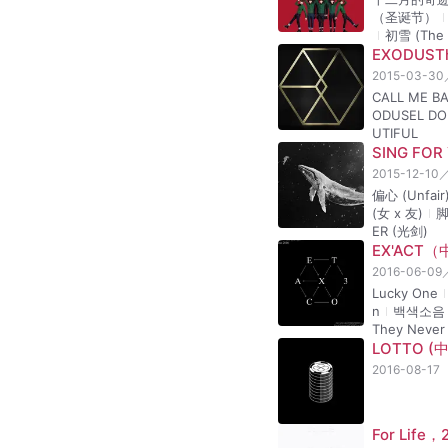
主要作品
音乐专辑
EXO-K/EXO-M/
'MAMA' EX
2012-04-09
MAMA
Wha
/ 你的世界
Machine
XOXO (Ki
2013-08-05
咆哮(Growl)
ucky(Chines
k Pearl(Chin
e Beast(Chi
ack(Chinese