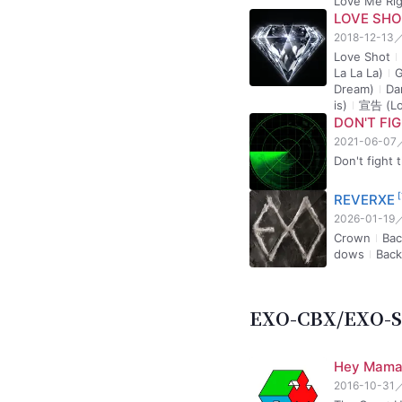
For Life，
2016-12-19
For Life
Fa
Twenty Fou
万分之一的奇迹 (
For Christm
r Heat)
THE WAR 
2017-07-18
破风
叩叩
寒噤
梦
THE POW
2017-09-05
破风 (The Ev
p
可爱·可恶 
章 (Diamond
n Memories
COUNTD