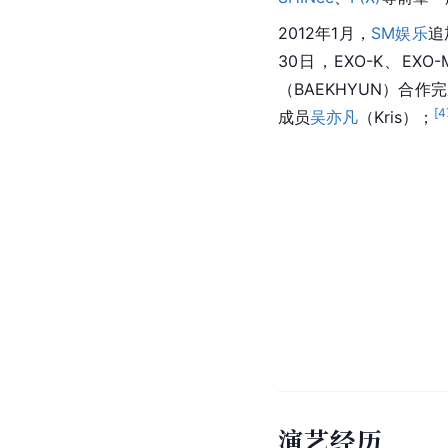
2012年1月，
SM娱乐
追
30日，
EXO-K
、
EXO-
（BAEKHYUN）合作
[
4
成员
吴亦凡
（Kris）；
演艺经历