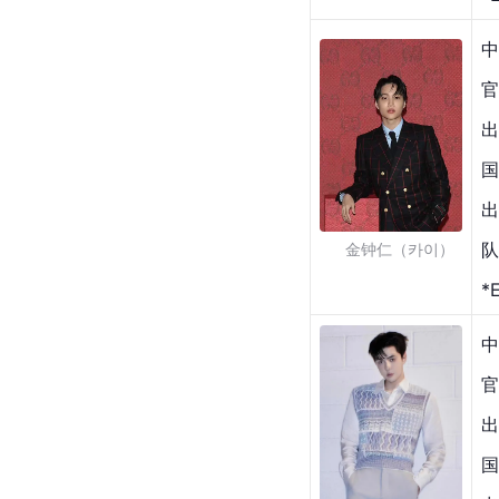
中
官
出
国
出
队
    金钟仁（카이）
*
中
官
出
国