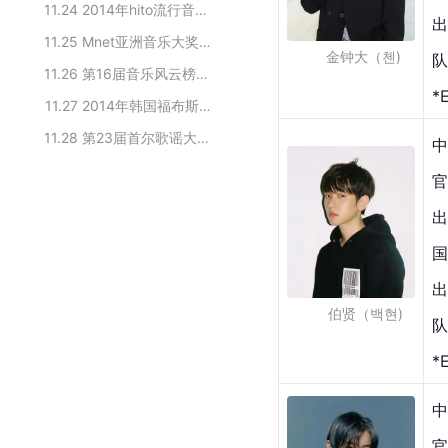
11.24
2014年hito流行音乐奖获奖者
出
11.25
Mnet亚洲音乐大奖最佳年度歌手
      金钟大（첸)
队
11.26
第16届音乐风云榜获奖名单
*
11.27
2014年韩国福布斯名人榜
11.28
第23届首尔歌谣大赏获奖人物
中
官
出
国
出
       伯贤（백현)
队
*
中
官