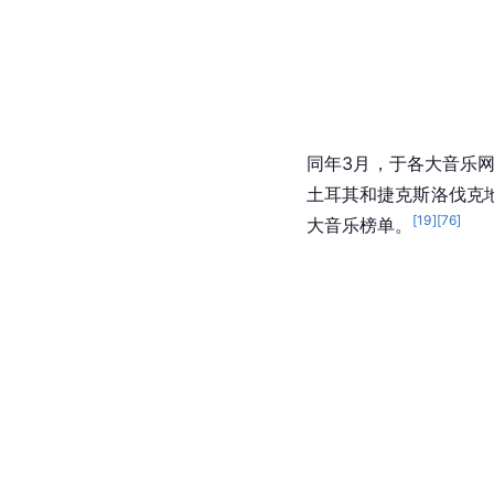
二张迷你专辑《Overdo
届首尔歌谣大赏
上凭借《