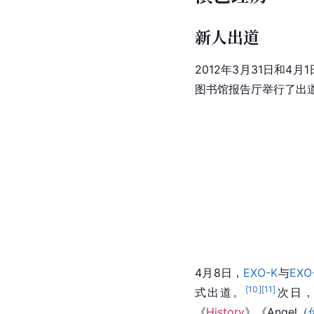
新人出道
2012年3月31日和4月
图书馆报告厅举行了出
4月8日，
EXO-K
与
EXO
[
10
]
[
11
]
式出道。
次日
《
History
》《Angel（