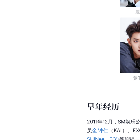
鹿
黄
早年经历
2011年12月，SM娱
员
金钟仁
（KAI）、E
SHINee
、
F(X)
等前辈一起