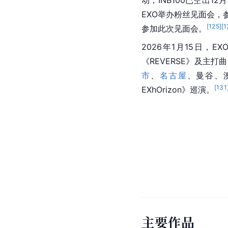
名列前茅，在QQ音乐刚
NME评为4星专辑，
在社交媒体上发文宣布
2023年7月10日，E
[
27
]
卖场预售。
9月13日
己会在12月21日入伍。
2024年1月8日，E
动，还会通过2024年
效，专属合约结束的D.O
协议，艺人可以单独进
感言中官宣2025年9月
2025年4月1日，EX
的直播，参与直播成
INB100与
SM娱乐
首次
日，正值月全食，EXO官