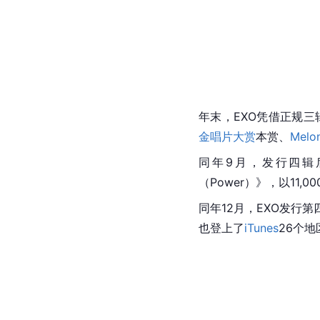
同年8月，推出正规三
后，连续第三张销量突
9月21日，
SM娱乐
公布
10月22日，推出组
Mama！
》正式出道；
第三张冬季特别专辑《
《For Life》在韩国
Han
Life》在中国音乐榜单“