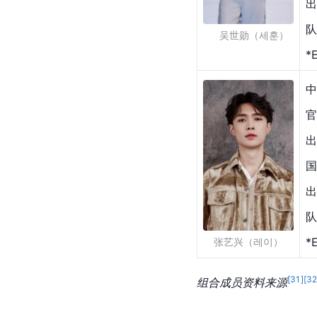
出
队
    吴世勋（세훈）
*
中
官
出
国
出
队
*
张艺兴（레이）
[
31
]
[
3
组合成员资料来源