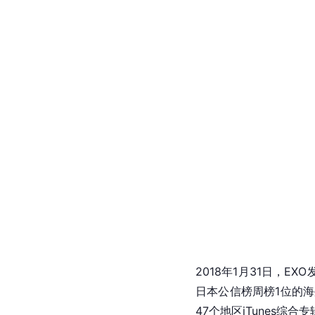
年末，EXO凭借正规三
金唱片大赏
本赏、
Melo
同年9月，发行四辑
（Power）》，以11
同年12月，EXO发行
也登上了
iTunes
26个