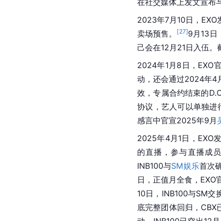
2018年1月31日，E
日本公信榜周榜1位的
47个地区iTunes
Soribada
位居榜首，并
歌手中，第一位在韩国
步入低潮
[d]
2019年，成员
XIUMIN
唐纳德·特朗普等人会面，
员
朴灿烈
（Chanyeol
EXO第六张正规专辑《
[
106
]
[
107
]
位。
2020年，队长SUHO（
2021年6月7日，为
美国、英国、法国、加