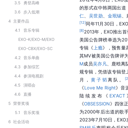
3.5
勇登高峰
的形式在中韩两国出道
3.6
步入低潮
仁
、
吴世勋
、
金珉锡
、
4
主要作品
[
12
]
同年11月30日，EX
4.1
音乐专辑
[
8
]
2013年，EXO推出
EXO-K/EXO-M/EXO
美国公告牌榜单选为201
专辑《
上瘾
》，预售量
EXO-CBX/EXO-SC
其MV被美国公告牌评为“
4.2
音乐单曲
M
成员
吴亦凡
、鹿晗离
4.3
参加综艺
规专辑，凭借该专辑登上
4.4
参演电视剧
[
月，
黄子韬
离队。
4.5
演唱会
《
Love Me Right
》音
4.6
直播
陆续发布《
EX'ACT
5
荣誉奖项
《
OBSESSION
》四张
为2000年后出道的
5.1
音乐奖项
2023年7月10日，E
6
社会活动
SM娱乐
声明称今后EX