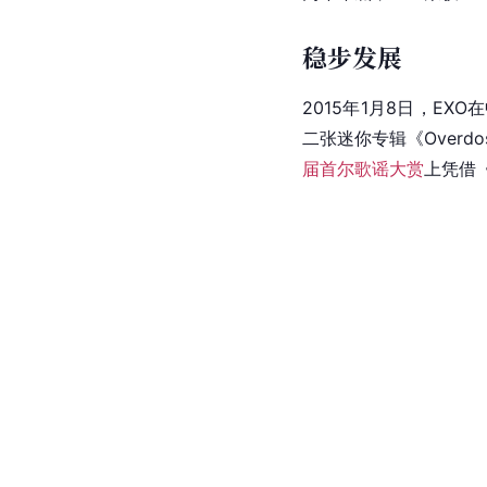
一巡海报2014年1月
日，EXO登上美国
Billb
《Growl（
咆哮
）》在“
同年5月，第二张迷你专辑
[
16
]
一位。
此外，这次的
5月15日，成员
吴亦凡
5月23日，EXO以首尔为起
日，官方公布EXO的粉
[
68
]
记。
同年10月，中国籍成员
同年年底，EXO荣获S
稳步发展
2015年1月8日，EXO