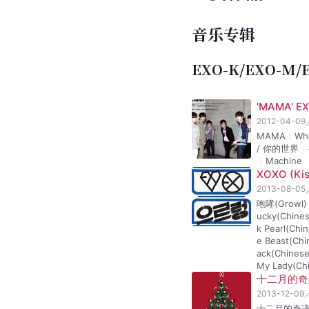
10日，INB100与
底完整团体回归，CBX
动，INB100已空出
EXO举办粉丝见面会，
[
125
]
[
1
参加此次见面会。
2026年1月15日，
《REVERSE》及主打曲
市
、
名古屋
、曼谷、
[
131
EXhOrizon》巡演。