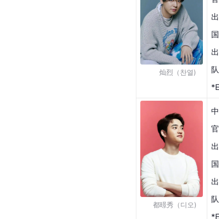
出
国
出
队
      灿烈（찬열)
*
中
官
出
国
出
队
   都暻秀（디오)
*