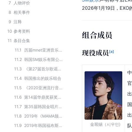
7
人物评价
2026年1月19日，EX
8
相关事件
9
注释
10
参考资料
组合成员
11
条目合集
11.1
历届mnet亚洲音乐大奖最佳男组合
现役成员
[a]
11.2
韩国SM娱乐有限公司旗下组合
11.3
《第27届首尔歌谣大赏》本赏获奖名单
中
11.4
韩国推出的娱乐组合
官
11.5
《2020亚洲流行音乐大奖》获奖名单
出
11.6
第14届华鼎奖获奖名单
国
11.7
第35届韩国金唱片奖获奖名单
出
11.8
2019年《MAMA颁奖典礼》获奖名单
   金珉锡（시우민)
队
11.9
2019年韩国福布斯名人榜