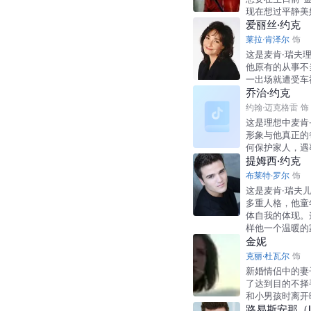
现在想过平静美
爱丽丝·约克
莱拉·肯泽尔
饰
这是麦肯·瑞夫
他原有的从事不
一出场就遭受车
乔治·约克
约翰·迈克格雷
饰
这是理想中麦肯
形象与他真正的
何保护家人，遇
提姆西·约克
布莱特·罗尔
饰
这是麦肯·瑞夫
多重人格，他童
体自我的体现。
样他一个温暖的
金妮
克丽·杜瓦尔
饰
新婚情侣中的妻
了达到目的不择
和小男孩时离开
路易斯安那（L