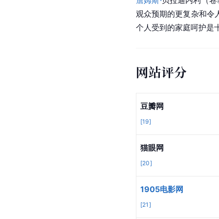
詹姆斯·
贝拉迪内利（
卷
观众预期的更复杂和令
个人受到的家庭呵护是十
网站评分
豆瓣网
[
19
]
猫眼网
[
20
]
1905电影网
[
21
]