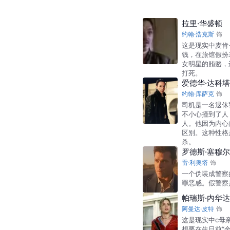
拉里·华盛顿
约翰·浩克斯
饰
这是现实中麦肯
钱，在旅馆假扮
女明星的贿赂，
打死。
爱德华·达科塔
约翰·库萨克
饰
司机是一名退休
不小心撞到了人
人。他因为内心
区别。这种性格
杀。
罗德斯·塞穆尔
雷·利奥塔
饰
一个伪装成警察
罪恶感。假警察
帕瑞斯·内华达
阿曼达·皮特
饰
这是现实中c母
想要在生日前“