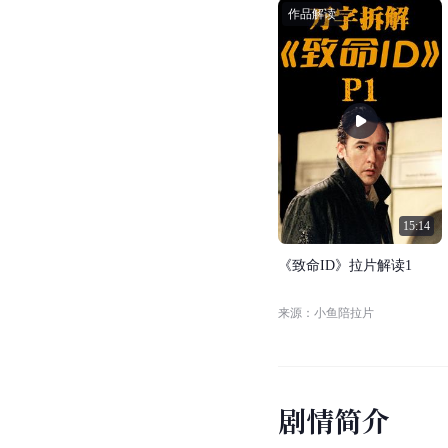
作品解读
15:14
《
致
命
I
D
》
拉
片
解
读
1
来源：小鱼陪拉片
剧
情
简
介