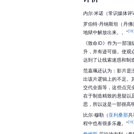
内尔·米诺（常识媒体评
罗伯特·丹纳斯坦（丹
[
18
地狱中解放出来。。”
《致命ID》作为一部顶
升，并有迹可循。使观
达到了让线索迷惑和制
范嘉珮还认为：影片是
出该片逻辑上的不足。
交代全面等，这些点完
在于制造精致的悬疑以
思，所以这是一部很
高
比尔·穆勒（
亚利桑那
共
[
18
程中也有很多乐趣。”