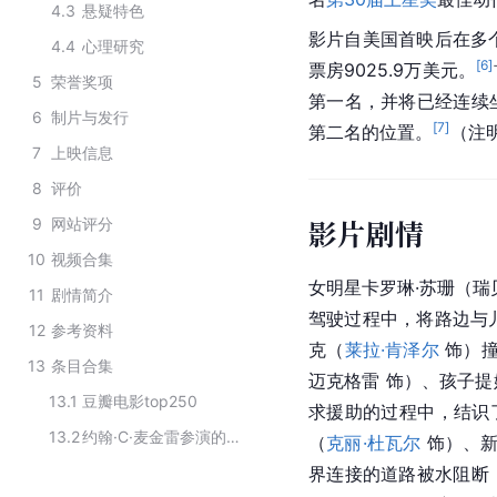
4.3
悬疑特色
影片自美国首映后在多个
4.4
心理研究
[
6
]
票房9025.9万美元。
5
荣誉奖项
第一名，并将已经连续
6
制片与发行
[
7
]
第二名的位置。
（注明
7
上映信息
8
评价
影片剧情
9
网站评分
10
视频合集
女明星卡罗琳·苏珊（瑞
11
剧情简介
驾驶过程中，将路边与
12
参考资料
克（
莱拉·肯泽尔
 饰）
13
条目合集
迈克格雷 饰）、孩子
13.1
豆瓣电影top250
求援助的过程中，结识
13.2
约翰·C·麦金雷参演的影视作品
（
克丽·杜瓦尔
 饰）、
界连接的道路被水阻断