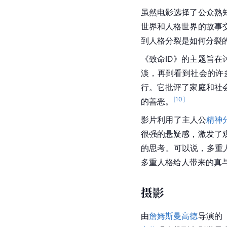
虽然电影选择了公众熟
世界和人格世界的故事
到人格分裂是如何分裂
《致命ID》的主题旨在
淡，再到看到社会的许
行。它批评了家庭和社
[
10
]
的善恶。
影片利用了主人公
精神
很强的悬疑感，激发了
的思考。可以说，
多重
多重人格给人带来的
真
摄影
由
詹姆斯曼高德
导演的