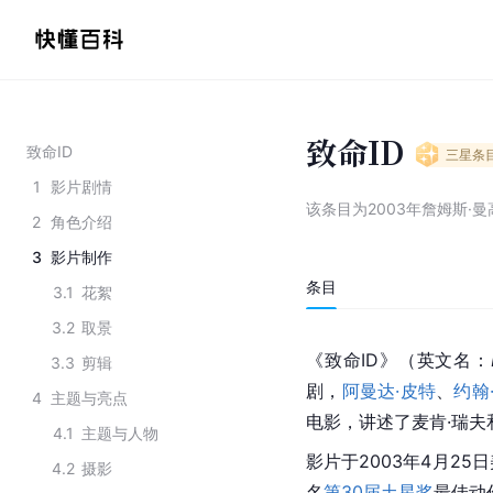
致命ID
致命ID
三星
条
1
影片剧情
该条目为
2003年詹姆斯·
2
角色介绍
3
影片制作
条目
3.1
花絮
3.2
取景
《致命ID》（英文名：
3.3
剪辑
剧，
阿曼达·皮特
、
约翰
4
主题与亮点
电影，讲述了麦肯·瑞夫
4.1
主题与人物
影片于2003年4月25
4.2
摄影
名
第30届土星奖
最佳动