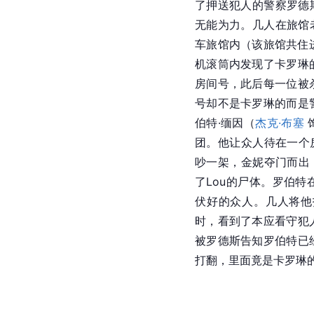
了押送犯人的警察罗德
无能为力。几人在旅馆
车旅馆内（该旅馆共住
机滚筒内发现了卡罗琳
房间号，此后每一位被
号却不是卡罗琳的而是
伯特·缅因（
杰克·布塞
团。他让众人待在一个
吵一架，金妮夺门而出
了Lou的尸体。罗伯
伏好的众人。几人将他
时，看到了本应看守犯
被罗德斯告知罗伯特已
打翻，里面竟是卡罗琳