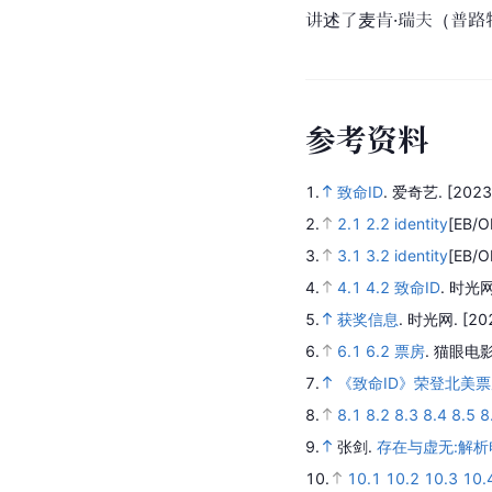
讲述了麦肯·瑞夫（普路
参
考
资
料
1.
致命ID
.
爱奇艺.
[2023
2.
2.1
2.2
identity
[EB/O
3.
3.1
3.2
identity
[EB/O
4.
4.1
4.2
致命ID
.
时光网
5.
获奖信息
.
时光网.
[20
6.
6.1
6.2
票房
.
猫眼电影
7.
《致命ID》荣登北美
8.
8.1
8.2
8.3
8.4
8.5
8
9.
张剑.
存在与虚无:解析
10.
10.1
10.2
10.3
10.