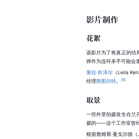
影片制作
花絮
该影片为了将真正的结
师作为
连环杀手
可能会
莱拉·肯泽尔
（
Leila Ken
[
8
]
经理
斯图尔特
。
取景
一些外景拍摄发生在
兰
摄的——这个工作室曾
根据詹姆斯·曼戈尔德（