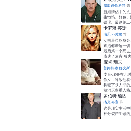
威廉姆·斯科特
饰
新婚情侣中的丈
生懒惰、好色、
错误。最终第二
卡罗琳·苏珊
瑞贝卡·莫妮
饰
女明星虽然身处
直抱怨着这一切
最后第一个死去
表达了麦肯·瑞
麦肯·瑞夫
普路特·泰勒·文斯
麦肯·瑞夫在儿
作歹，导致他看
将犯下杀人罪的
始消灭多重人格
罗伯特·缅因
杰克·布塞
饰
这是现实生活中
神分裂产生恶的