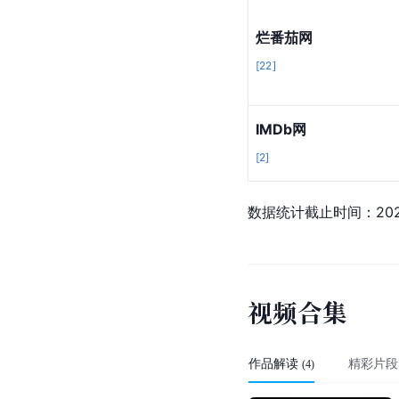
烂番茄网
[
22
]
IMDb网
[
2
]
数据统计截止时间：202
视
频
合
集
作品解读
精彩片段
(
4
)