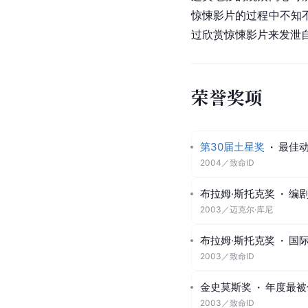
惊悚
影片的过程中不知
过欣赏惊悚影片来发泄
荣誉奖项
第30届土星奖
·
最佳动
2004
／
致命ID
布拉姆·斯托克奖
·
编
2003
／
迈克尔·库尼
布拉姆·斯托克奖
·
国
2003
／
致命ID
金史莫斯奖
·
年度最被
2003
／
致命ID