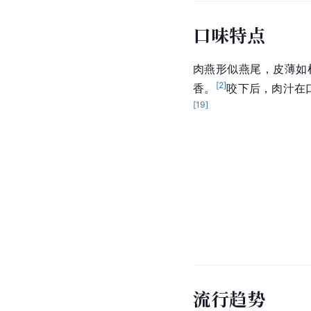
口味特点
肉燕形似
燕尾
，皮薄如
[
2
]
香。
咬下后，
肉汁
在
[
19
]
流行趋势