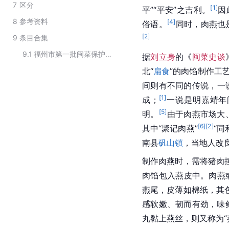
7
区分
[
1
]
平”“平安”之吉利。
因
8
参考资料
[
4
]
俗语。
同时，肉燕也
[
2
]
9
条目合集
9.1
福州市第一批闽菜保护名录
据
刘立身
的《
闽菜史谈
北“
扁食
”的肉馅制作工
间则有不同的传说，一
[
1
]
成；
一说是明嘉靖年
[
5
]
明。
由于肉燕市场大
[
6
]
[
2
]
其中“聚记肉燕”
“同
南县
矾山镇
，当地人改
制作肉燕时，需将猪肉
肉馅包入燕皮中。肉燕
燕尾，皮薄如棉纸，其
感软嫩、韧而有劲，味
丸黏上燕丝，则又称为“