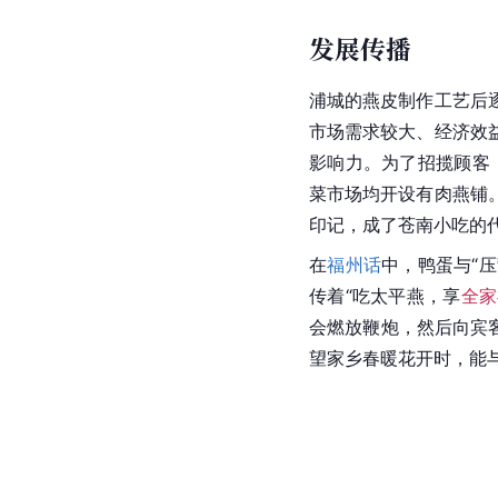
发展传播
浦城的燕皮制作工艺后
市场需求较大、经济效
影响力。为了招揽顾客
菜市场均开设有肉燕铺
印记，成了苍南小吃的
在
福州话
中，鸭蛋与“压
传着“吃太平燕，享
全家
会燃放鞭炮，然后向宾
望家乡春暖花开时，能