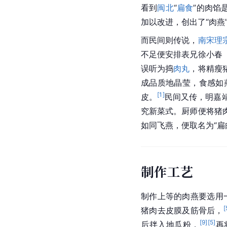
看到
闽北
“
扁食
”的肉馅
加以改进，创出了“肉燕
而民间则传说，
南宋
理
不足便安排表兄徐小春
误听为捣
肉丸
，将精瘦
成品质地晶莹，食感如
[
1
]
皮。
民间又传，明嘉
究新菜式。厨师便将猪
如同飞燕，便取名为“扁
制作工艺
制作上等的肉燕要选用
[
猪肉去皮膜及筋骨后，
[
9
]
[
5
]
后拌入地瓜粉，
再