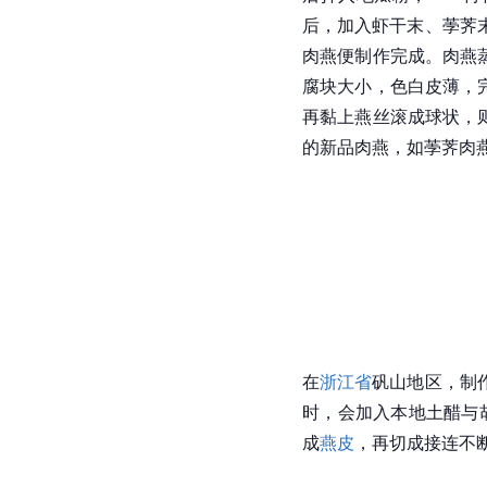
后，加入虾干末、荸荠
肉燕便制作完成。肉燕
腐块大小，色白皮薄，完
再黏上燕丝滚成球状，则
的新品肉燕，如荸荠肉
在
浙江省
矾山地区，制
时，会加入本地土醋与
成
燕皮
，再切成接连不