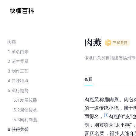
肉燕
肉燕
三星
条目
1
菜名由来
该条目为
源自福建省福州市
2
诞生背景
3
制作工艺
条目
4
口味特点
5
流行趋势
肉燕又称扁肉燕、肉包肉等，
5.1
发展传播
的一道传统小吃，属于
5.2
聚记传承
[
1
]
而得名，
肉燕的“皮”
5.3
同利肉燕
制，则被称为“太平燕”
6
获得荣誉
喜庆名菜，福州人逢年