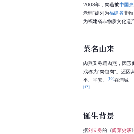
2003年，肉燕被
中国烹
老铺”被列为
福建省
非物
为福建省非物质文化遗
菜名由来
肉燕又称扁肉燕，因形
戏称为“肉包肉”。还因
[
10
]
平、平安。
在浦城，
[
17
]
诞生背景
据
刘立身
的《
闽菜史谈