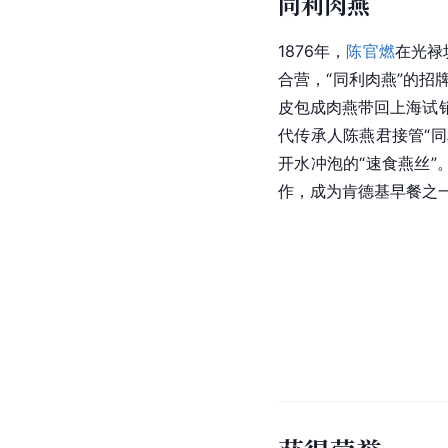
同利肉燕
1876年，
陈官燃
在
光禄
合营，“同利肉燕”的招
皮包成肉燕带回上海试销
代传承人陈燕君接管“同
开水冲泡的“速食燕丝”
作，成为肯德基早餐之