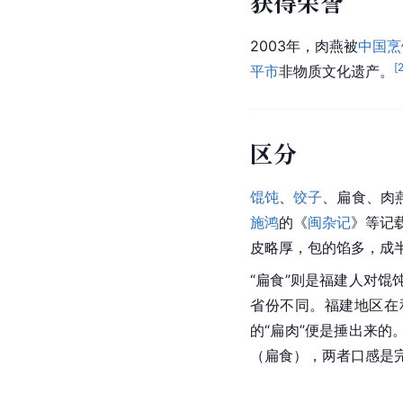
获得荣誉
2003年，肉燕被
中国烹
[
平市
非物质文化遗产。
区分
馄饨
、
饺子
、扁食、肉
施鸿
的《
闽杂记
》等记
皮略厚，包的馅多，成半
“扁食”则是福建人对馄
省份不同。福建地区在
的“扁肉”便是捶出来
（扁食），两者口感是