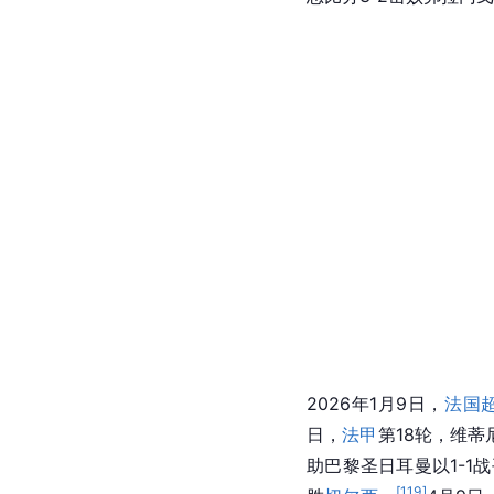
2025年8月14日，
欧洲
5战胜热刺，获得欧超
法甲第4轮，维蒂尼亚上
[
107
]
金球奖
第三名。
1
FIFPRO官方公布了2
帮助
巴黎圣日耳曼
3-2
少三球，也是巴黎圣日
入选2025年FIFA年
总比分3-2击败弗拉门