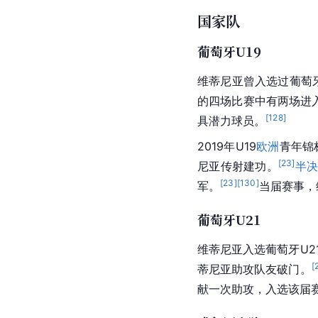
国家队
葡萄牙U19
维蒂尼亚曾入选过葡萄牙U
的四场比赛中有两场进
[
128
]
具潜力球员。
2019年U19
欧洲
青年
锦