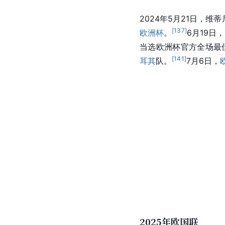
2024欧洲杯
2024年5月21日，维
[
137
]
欧洲杯
。
6月19日
当选欧洲杯官方全场最
[
141
]
耳其
队。
7月6日，