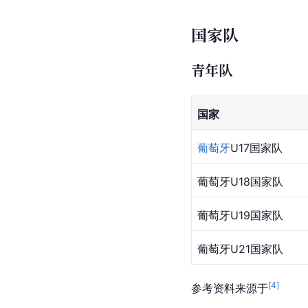
2024-
25
2025-
26
总计
-
[
146
]
参考资料来源于
（注
国家队
青年队
国家
葡萄牙
U17国家队