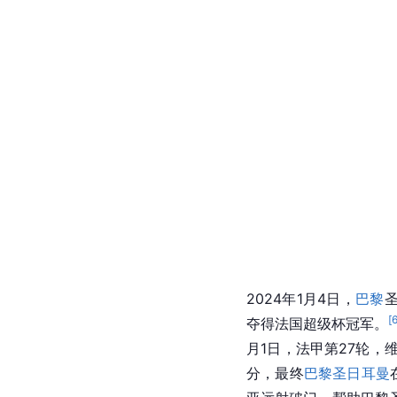
2023-24赛季
2023年9月20日，202
9日，法甲第8轮，维蒂
巴黎圣日耳曼在主场3-
[
59
]
纳哥
。
12月3日，
助攻巴尔科拉内切小角
[
62
]
耳曼3-1击败梅斯。