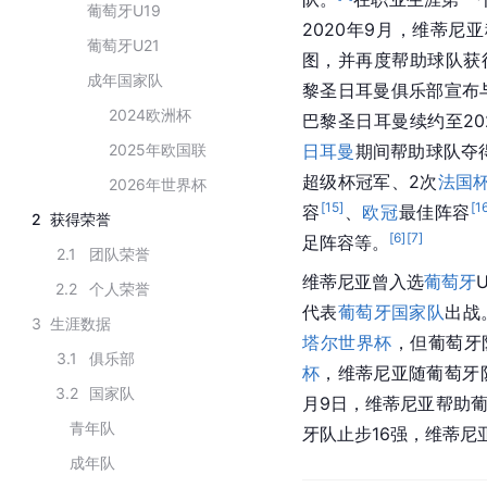
葡萄牙U19
2020年9月，维蒂尼
葡萄牙U21
图，并再度帮助球队获
成年国家队
黎圣日耳曼俱乐部宣布与
2024欧洲杯
巴黎圣日耳曼续约至20
2025年欧国联
日耳曼
期间帮助球队夺
超级杯冠军、2次
法国
2026年世界杯
[
15
]
[
1
容
、
欧冠
最佳阵容
2
获得荣誉
[
6
]
[
7
]
足阵容等。
2.1
团队荣誉
维蒂尼亚曾入选
葡萄牙
2.2
个人荣誉
代表
葡萄牙国家队
出战
3
生涯数据
塔尔世界杯
，但葡萄牙
3.1
俱乐部
杯
，维蒂尼亚随葡萄牙
3.2
国家队
月9日，维蒂尼亚帮助
青年队
牙队止步16强，维蒂尼
成年队