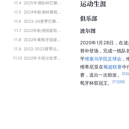
运动生涯
11.4
2025年洲际杯巴黎圣日耳曼足球俱乐部夺冠阵容名单
11.5
2024年欧洲杯葡萄牙队大名单
俱乐部
11.6
2023-24赛季巴黎圣日耳曼一线队成员
波尔图
11.7
2022年欧洲国家联赛葡萄牙国家队球员名单
11.8
2022年葡萄牙国家队参加欧国联比赛的阵容名单
2020年1月28日，
11.9
2022-2023赛季法甲联赛马赛队球员名单
替补登场，完成一线队
11.10
2022年卡塔尔世界杯葡萄牙队阵容
平
维塞乌学院足球会
，
维蒂尼亚在
葡超联赛
中
[
23
]
赛，送出一次助攻。
[
11
]
[
26
]
萄牙杯双冠王。