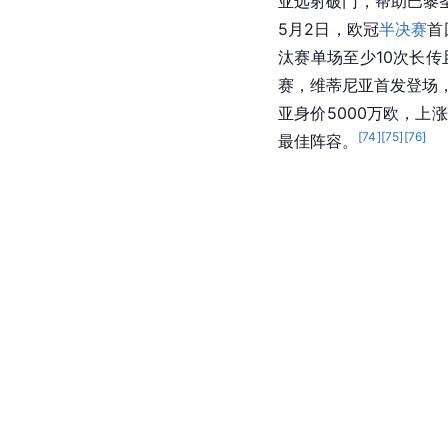
2024年1月4日，
巴黎
[
夺得法国超级杯冠军。
月1日，法甲第27轮，
分，最终
巴黎圣日耳曼
亚远射破门，帮助巴黎圣
5月2日，欧冠
半决赛
首
汰赛单场至少10次长传
赛，维蒂尼亚首发登场
亚身价5000万欧，上
[
74
]
[
75
]
[
76
]
最佳阵容。