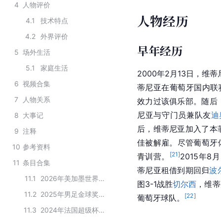
4
人物评价
人物经历
4.1
技术特点
4.2
外界评价
早年经历
5
场外生活
5.1
家庭生活
2000年2月13日，
6
视频合集
蒂尼亚在葡萄牙国内联
7
人物关系
效力过该俱乐部。随后，维蒂
尼亚与守门员兼队友
迪
8
大事记
后，维蒂尼亚加入了本
9
注释
佳被解雇。尽管葡萄牙
10
参考资料
[
21
]
青训营。
2015年
11
条目合集
蒂尼亚租借到期回归
波
11.1
2026年美加墨世界杯葡萄牙队大名单
图3-1战胜
切尔西
，维蒂
11.2
2025年男足金球奖30人候选名单
[
22
]
葡萄牙球队。
11.3
2024年法国超级杯巴黎圣日耳曼足球俱乐部夺冠阵容名单