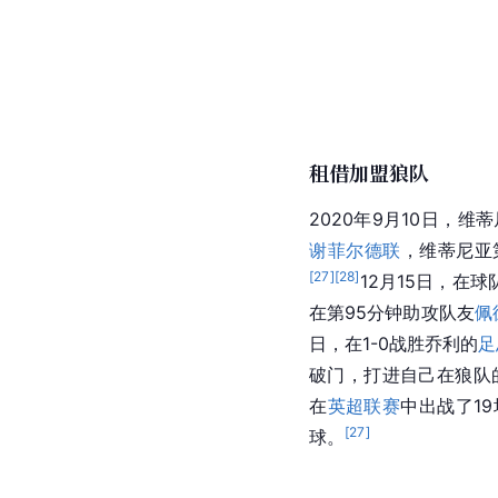
租借加盟狼队
2020年9月10日，维
谢菲尔德联
，维蒂尼亚
[
27
]
[
28
]
12月15日，在
在第95分钟助攻队友
佩
日，在1-0战胜乔利的
足
破门，打进自己在狼队
在
英超联赛
中出战了1
[
27
]
球。