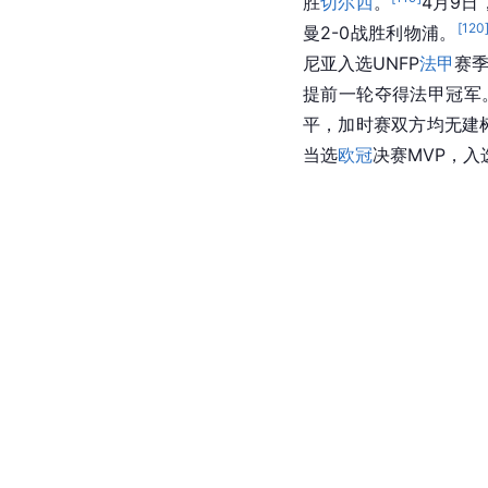
2026年1月9日，
法国
日，
法甲
第18轮，维蒂
助巴黎圣日耳曼以1-1战
[
119
]
胜
切尔西
。
4月9日
[
120
曼2-0战胜利物浦。
尼亚入选UNFP
法甲
赛
提前一轮夺得法甲冠军
平，加时赛双方均无建
当选
欧冠
决赛MVP，