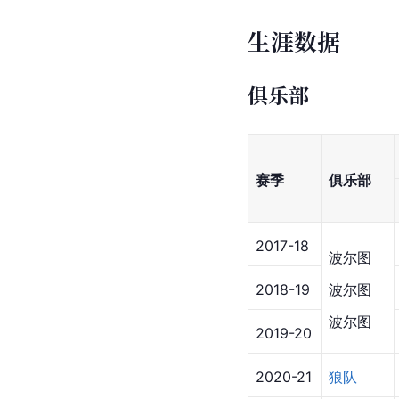
2025FIFA世俱杯最佳
2025
国际足球运动员协会
·
2025年
[
11
]
[
39
]
[
40
]
[
41
]
[
1
参考资料
生涯数据
俱乐部
赛季
俱乐部