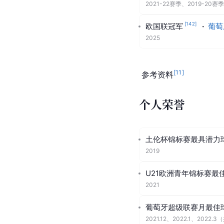
[
93
]
欧洲冠军联赛冠军
·
2025-26赛季
、
2024-25赛
[
113
]
洲际杯冠军
·
巴黎
2025-26赛季
葡萄牙超级联赛冠军
·
2021-22赛季
、
2019-20赛季
[
142
]
欧国联冠军
·
葡萄
2025
[
11
]
 参考资料
个人荣誉