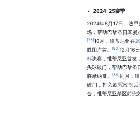
2024-25赛季
2024年8月17日，
场，帮助
巴黎圣日耳曼
[
78
]
10月，维蒂尼亚在
2
[
80
]
胜图卢兹。
12月1
杯
决赛，维蒂尼亚首发，
头球破门，帮助
巴黎圣