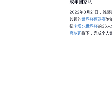
[
23
]
尼亚传射建功。
半
[
23
]
[
130
]
军。
当届赛事，
葡萄牙U21
维蒂尼亚入选葡萄牙U21
[
蒂尼亚助攻队友破门。
献一次助攻，入选该届
成年国家队
2022年3月21日，维
其顿的
世界杯预选赛
附
征
卡塔尔世界杯
的26
席尔瓦
换下，完成个人