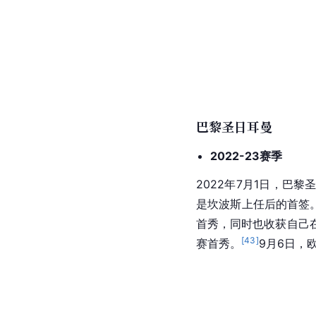
巴黎圣日耳曼
2022-23赛季
2022年7月1日，巴
是坎波斯上任后的首签
首秀，同时也收获自己
[
43
]
赛首秀。
9月6日，