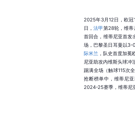
[
84
]
胜摩纳哥。
同月，维
破门，打入欧冠改制后
合，维蒂尼亚禁区前兜射
2025年3月12日，
日，
法甲
第28轮，维蒂
首回合，维蒂尼亚首发出
场，巴黎圣日耳曼以3-
际米兰
，队史首度加冕
尼亚助攻内维斯头球冲