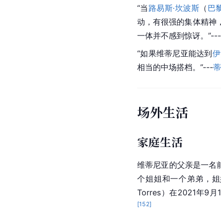
作为一名身材矮小的
中
的角色。维蒂尼亚不仅
性拿球，也可以简单地
外界评价
“
维蒂尼亚
是一位非凡的
信息并预测所有情况。
“当
路易斯·坎波斯
（
巴
动，有很强的集体精神
一体并不感到惊讶。”--
“如果维蒂尼亚能达到
伊
相当的中场搭档。”---
蒂