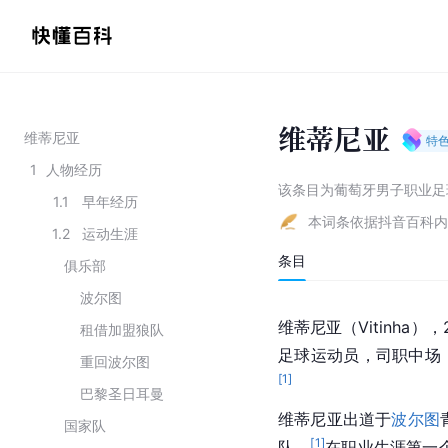
维蒂尼亚
维蒂尼亚
特
1
人物经历
该条目为
葡萄牙男子职业足
1.1
早年经历
本词条依据抖音百科内
1.2
运动生涯
条目
俱乐部
波尔图
维蒂尼亚（Vitinha
租借加盟狼队
足球运动员，司职中场
重回波尔图
[
1
]
巴黎圣日耳曼
维蒂尼亚出道于
波尔图
国家队
[
1
]
队。
在职业生涯第一