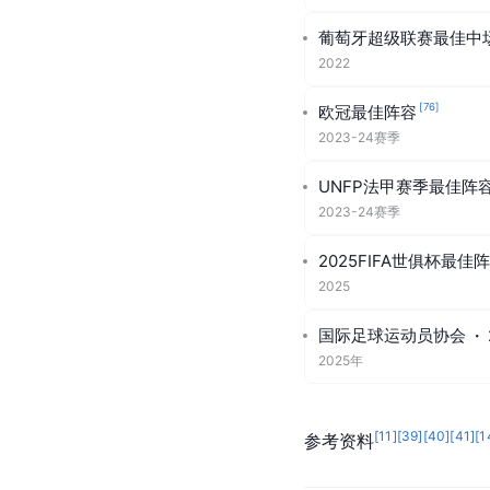
土伦杯锦标赛最具潜力
2019
U21欧洲青年锦标赛最
2021
葡萄牙超级联赛月最佳
2021.12
、
2022.1
、
2022.3
（
葡萄牙超级联赛最佳中
2022
[
76
]
欧冠最佳阵容
2023-24赛季
UNFP法甲赛季最佳阵
2023-24赛季