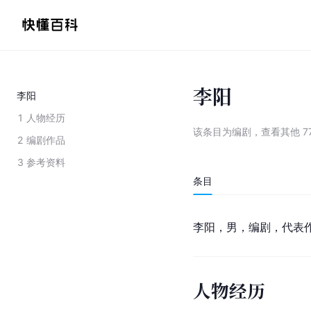
李阳
李阳
1
人物经历
该条目为
编剧
，
查看
其他
7
2
编剧作品
3
参考资料
条目
李阳，男，编剧，代表
人物经历