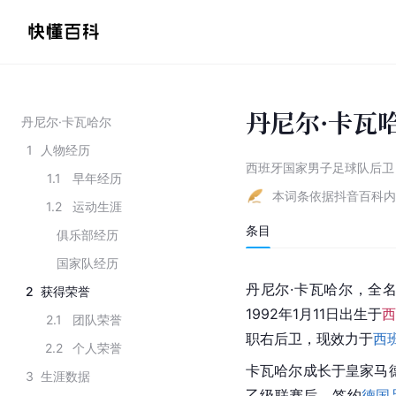
丹尼尔·卡瓦
丹尼尔·卡瓦哈尔
1
人物经历
西班牙国家男子足球队后卫
1.1
早年经历
本词条依据抖音百科内
1.2
运动生涯
条目
俱乐部经历
国家队经历
丹尼尔·卡瓦哈尔，全名丹尼尔
2
获得荣誉
1992年1月11日出生于
西
2.1
团队荣誉
职右后卫，现效力于
西
2.2
个人荣誉
卡瓦哈尔成长于皇家马德
3
生涯数据
乙级联赛后，签约
德国