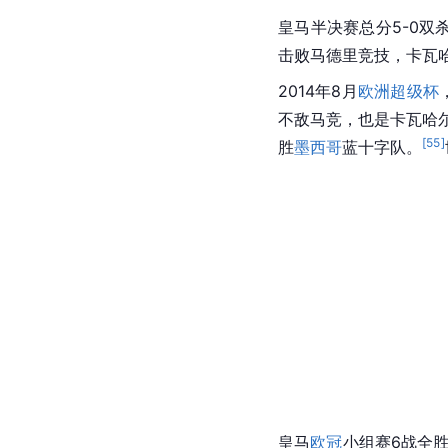
皇马
半决赛总分5-0双
击败
马德里竞技
，卡瓦
2014年8月
欧洲超级杯
不敌
马竞
，也是卡瓦哈
[
55
]
胜
墨西哥
蓝十字队。
皇马
欧冠
小组赛6战全