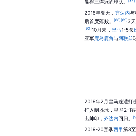
[
87
]
赢得三连冠的球队。
2018年夏天，
齐达内
与
[
88
]
[
89
]
后首度落败。
3
[
90
]
10月末，
皇马
1-5负
亚军
鹿岛鹿角
与
阿联酋
2019年2月皇马连遭打
打入制胜球，
皇马
2-1
[
出帅印，
齐达内
回归。
2019-20赛季
西甲
第3