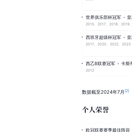
世界俱乐部杯冠军
·
皇
2015、2017、2018、2019
西班牙超级杯冠军
·
皇
2017、2020、2022、2023
西乙B联赛冠军
·
卡斯
2012
[
2
]
数据截至2024年7月
个人荣誉
欧冠联赛赛季最佳阵容