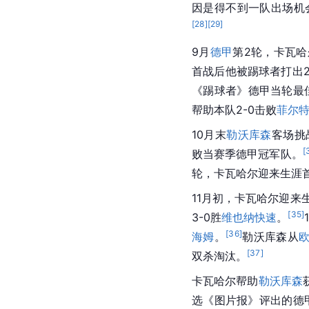
因是得不到一队出场机
[
28
]
[
29
]
9月
德甲
第2轮，卡瓦
首战后他被
踢球者
打出
《踢球者》
德甲
当轮最
帮助本队2-0击败
菲尔
10月末
勒沃库森
客场挑
[
败当赛季
德甲
冠军队。
轮，卡瓦哈尔迎来生涯
11月初，卡瓦哈尔迎来
[
35
]
3-0胜
维也纳快速
。
[
36
]
海姆
。
勒沃库森
从
[
37
]
双杀淘汰。
卡瓦哈尔帮助
勒沃库森
选《图片报》评出的德