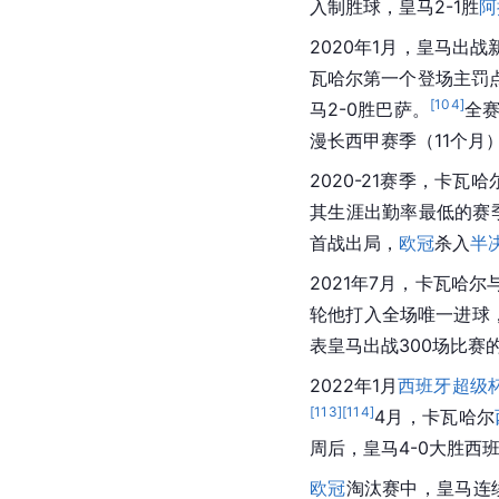
入制胜球，
皇马
2-1胜
阿
2020年1月，
皇马
出战
瓦哈尔第一个登场主罚
[
104
]
马
2-0胜
巴萨
。
全
漫长西甲赛季（11个月
2020-21赛季，卡
其生涯出勤率最低的赛
首战出局，
欧冠
杀入
半
2021年7月，卡瓦哈尔
轮他打入全场唯一进球，
表皇马出战300场比赛
2022年1月
西班牙超级
[
113
]
[
114
]
4月，卡瓦哈尔
周后，
皇马
4-0大胜
西
欧冠
淘汰赛中，皇马连