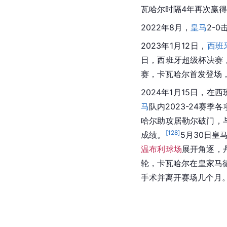
瓦哈尔时隔4年再次赢
2022年8月，
皇马
2-0
2023年1月12日，
西班
日，西班牙超级杯决赛
赛，卡瓦哈尔首发登场，
2024年1月15日，
马
队内2023-24赛
哈尔助攻居勒尔破门，与
[
128
]
成绩。
5月30日皇
温布利球场
展开角逐，丹
轮，卡瓦哈尔在皇家马
手术并离开赛场几个月