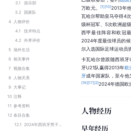
3.1
俱乐部
[
1
]
[
10
]
万欧元。
2013
3.2
国家队
瓦哈尔帮助皇马夺得4次
4
人物评价
级杯冠军、5次欧洲超级
4.1
技术特点
西甲最佳阵容和欧冠
4.2
外界评价
2024年度最佳球员的
尔入选国际足球运动员协
5
场外生活
6
相关事件
卡瓦哈尔曾跟随西班牙U
牙U21队赢得2013年
欧
7
视频合集
牙
成年国家队，至今他
8
人物关系
[
16
]
[
17
]
[
2
]
2024年德国
9
大事记
10
注释
11
参考资料
人物经历
12
条目合集
12.1
2024年西班牙男子足球国家队集训球员名单
早年经历