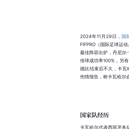
2024年11月29日，
国
FIFPRO（国际足球
最佳阵容出炉，丹尼尔·
传球成功率100%，另
德比结束后不久，卡瓦
伤情报告，称卡瓦哈尔
国家队经历
卡瓦哈尔代表西班牙各级