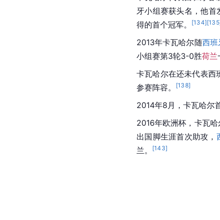
牙小组赛获头名，他首
[
134
]
[
135
得的首个冠军。
2013年卡瓦哈尔随
西班
小组赛第3轮3-0胜
荷兰
卡瓦哈尔在还未代表西
[
138
]
参赛阵容。
2014年8月，卡瓦哈尔
2016年欧洲杯，卡
出国脚生涯首次助攻，
[
143
]
兰。