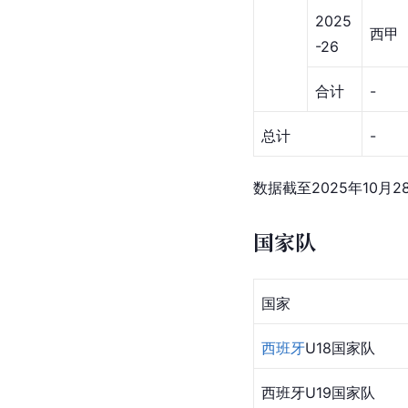
2025
西甲
-26
合计
-
总计
-
数据截至2025年10月2
国家队
国家
西班牙
U18国家队
西班牙U19国家队