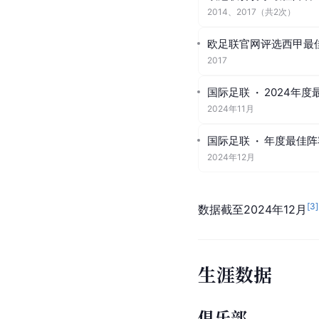
2014
、
2017
（共
2
次）
欧足联官网评选西甲最
2017
国际足联
·
2024年度
2024年11月
国际足联
·
年度最佳阵
2024年12月
[
3
]
数据截至2024年12月
生涯数据
俱乐部