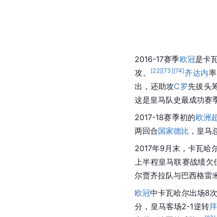
2016-17赛季
欧冠
是卡
[
22
]
[
73
]
[
74
]
攻。
齐达内
率
出，还助攻
C罗
先拔头
这是皇马队史最成功赛
2017-18赛季初的
欧洲
两回合
国家德比
，
皇马
2017年9月末，卡瓦
上半程
皇马
联赛战绩欠
尔贾齐拉队与巴西
格雷
欧冠
中卡瓦哈尔出场8次
分，
皇马
客场2-1逆转