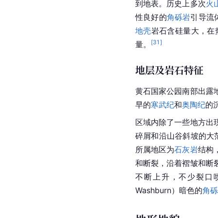
到地表。历史上多次
火
性良好的
角砾岩
引导流
地壳
岩石含硅量大，在
[
31
]
量。
地层及岩石特征
黄石国家公园南部出露
早的
寒武纪
和
奥陶纪
的
区域内除了一些地方出
碎屑和沿山谷斜坡的大
所属地区为
石灰岩
结构
和断裂，沿着褶皱和断
不断上升，不少裂口
Washburn）暗色的
角砾