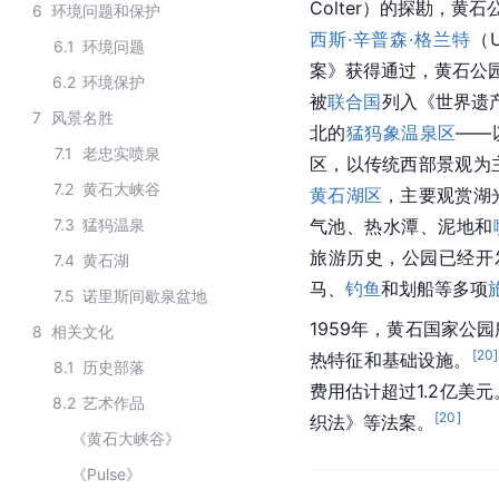
Colter）的探勘，黄
6
环境问题和保护
西斯·辛普森·格兰特
（U
6.1
环境问题
案》获得通过，黄石公
6.2
环境保护
被
联合国
列入《世界遗
7
风景名胜
北
的
猛犸象温泉区
——
7.1
老忠实喷泉
区，以传统西部景观为
7.2
黄石大峡谷
黄石湖区
，主要观赏湖
7.3
猛犸温泉
气池、热水潭、泥地和
旅游历史，公园已经开
7.4
黄石湖
马、
钓鱼
和划船等多项
7.5
诺里斯间歇泉盆地
1959年，黄石国家公
8
相关文化
[
20
]
热特征和基础设施。
8.1
历史部落
费用估计超过1.2亿美元
8.2
艺术作品
[
20
]
织法》等法案。
《黄石大峡谷》
《Pulse》