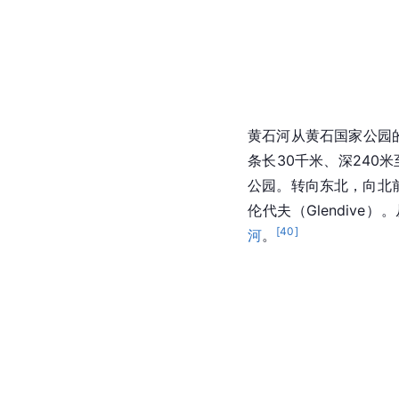
黄石河从黄石国家公园
条长30千米、深240米至
公园。转向
东北
，向北
伦代夫（Glendive
[
40
]
河
。