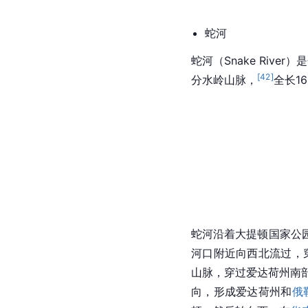
蛇河
蛇河（Snake River）是
[
42
]
分水岭山脉，
全长1
蛇河沿着大提顿
国家公
河口附近向西北流过，穿过帕利
山脉，穿过爱达荷州南
向，形成爱达荷州和
俄