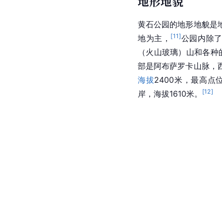
地形地貌
黄石公园的地形地貌是
[
11
]
地为主，
公园内除
（火山玻璃）山和各种
部是阿布萨罗卡山脉，
海拔
2400米，最高点位
[
12
]
岸，海拔1610米。