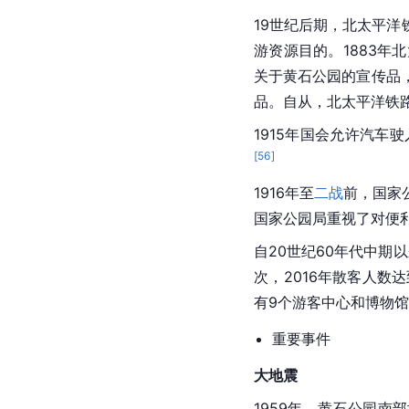
19世纪后期，北太平洋
游资源目的。1883
关于黄石公园的宣传品
品。自从，北
太平洋铁
1915年国会允许汽
[
56
]
1916年至
二战
前，国家
国家公园局重视了对便
自20世纪60年代中期以
次，2016年散客人数
有9个游客中心和博物馆
重要事件
大地震
1959年，黄石公园南