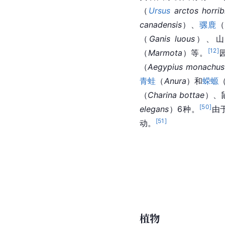
（
Ursus
arctos
horribi
canadensis
）、
骡鹿
（
Ganis luous
）、山
[
12
]
（
Marmota
）等。
（
Aegypius monachus
青蛙
（
Anura
）和
蝾螈
（
Charina bottae
）、
[
50
]
elegans
）6种。
由
[
51
]
动。
植物