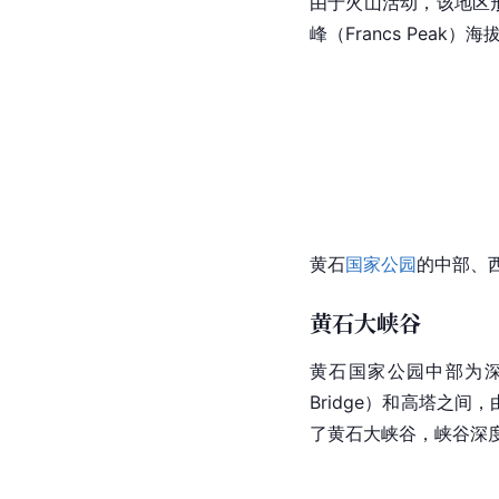
由于火山活动，该地区
峰（Francs Peak）海
黄石
国家公园
的中部、
黄石大峡谷
黄石
国家公园
中部为深阔
Bridge）和高塔之间，
了黄石大峡谷，峡谷深度