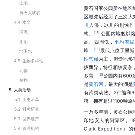
山地
黄石国家公园所在地区
黄石大峡谷
区域先后经历了三次大
4.4
水文
川
入侵，冰川的刨蚀作
河流
[
10
]
构。
公园内地貌以
湖泊
高、四周低，
平均海拔
[
11
]
峰，
最低点位于里斯
地下水
性气候
为主，但受地形
4.5
生物多样性
拔而异，特征相较复杂
动物
[
6
]
多雪。
公园内有600
植物
是
黄石河
，最大的湖是
5
人类活动
有蹄类动物、2种熊和6
5.1
历史沿革
狼；拥有超过1100种
5.2
科考研究
一万多年前，黄石公园
5.3
世界遗产
印地安人的狩猎区。180
5.4
管理机构
Clark Expedit