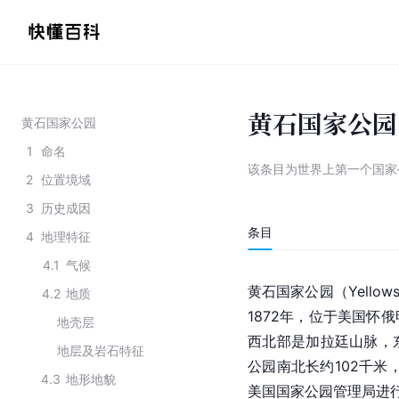
黄石国家公园
黄石国家公园
1
命名
该条目为
世界上第一个国家
2
位置境域
3
历史成因
条目
4
地理特征
4.1
气候
黄石国家公园（Yellows
4.2
地质
1872年，位于美国怀
地壳层
西北部是加拉廷山脉，
地层及岩石特征
公园南北长约102千米
4.3
地形地貌
美国国家公园管理局进