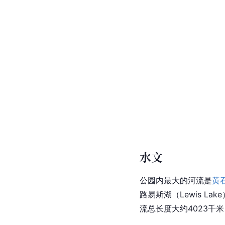
水文
公园内最大的河流是
黄
路易斯湖（Lewis Lak
流总长度大约4023千