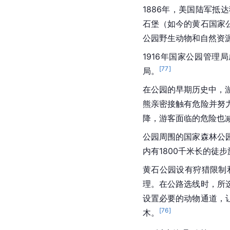
1886年，
美国
陆军抵达
石堡（如今的黄石国家
公园野生动物和自然资
1916年国家公园管理
[
77
]
局。
在公园的早期历史中，
熊亲密接触有危险并努
降，游客面临的危险也减
公园周围的国家森林公
内有1800千米长的徒
黄石公园设有狩猎限制
理。在公路选线时，所
设置必要的动物通道，
[
76
]
木。