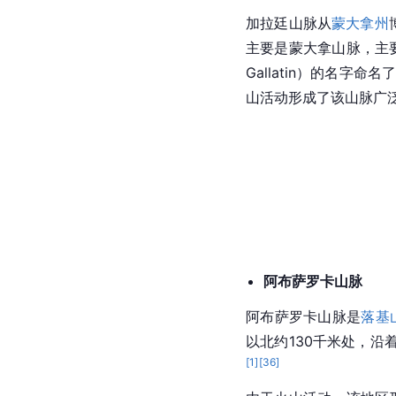
加拉廷山脉从
蒙大拿州
主要是蒙大拿山脉，主
Gallatin）的名字
山活动形成了该山脉广
阿布萨罗卡山脉
阿布萨罗卡山脉是
落基
以北约130千米处，沿
[
1
]
[
36
]