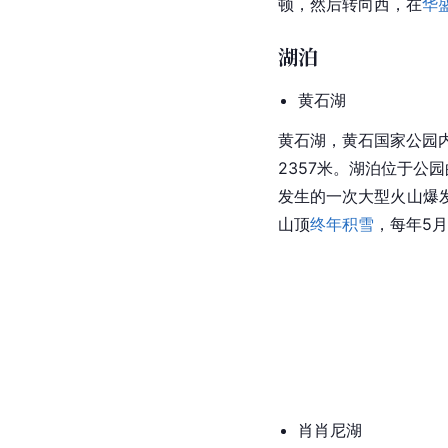
顿，然后转向西，在
华
湖泊
黄石湖
黄石湖，黄石国家公园内
2357米。湖泊位于公
发生的一次大型火山爆
山顶
终年积雪
，每年5
肖肖尼湖