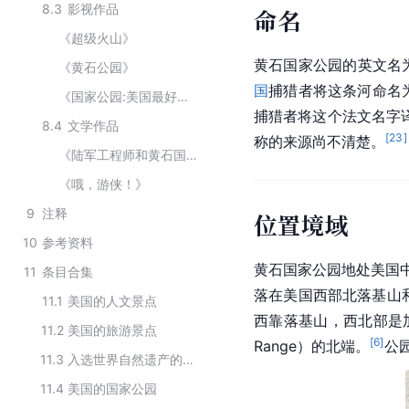
8.3
影视作品
命名
《超级火山》
黄石国家公园的英文名为“Yel
《黄石公园》
国
捕猎者将这条河命名为“R
《国家公园:美国最好的主意》
捕猎者将这个法文名字译
8.4
文学作品
[
23
]
称的来源尚不清楚。
《陆军工程师和黄石国家公园》
《哦，游侠！》
9
注释
位置境域
10
参考资料
黄石国家公园地处
美国
11
条目合集
落在美国西部北落基山
11.1
美国的人文景点
西靠落基山，西北部是加拉
11.2
美国的旅游景点
[
6
]
Range）的北端。
公
11.3
入选世界自然遗产的国家公园
11.4
美国的国家公园