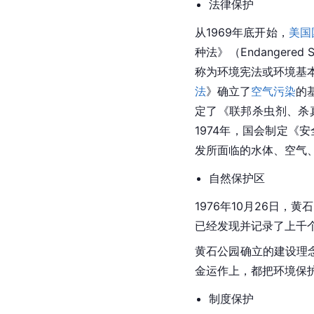
法律保护
从1969年底开始，
美国
种法》（Endangered 
S
称为环境宪法或环境基
法
》确立了
空气污染
的
定了《联邦杀虫剂、杀
1974年，国会制定《
发所面临的水体、空气
自然保护区
1976年10月26日，
已经发现并记录了上千个
黄石公园确立的建设理
金运作上，都把环境保
制度保护