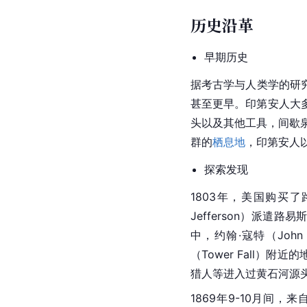
历史沿革
早期历史
据
考古学
与人类学的研
甚至更早。印第安人大
头以及其他工具，间歇泉
群的
栖息地
，印第安人
探索发现
1803年，
美国
购买了路
Jefferson）派遣路
中，约翰·寇特（John
（Tower Fall）附
猎人等进入过
黄石
河源
1869年9-10月间，来