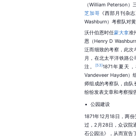
（William Peters
芝加哥
《西部月刊杂志
Washburn）考察队对
黄
沃什伯恩时任
蒙大拿
准
恩（Henry D Washb
泛而细致的考察，此次
月，在北太平洋铁路公
[
53
]
注。
1871年夏天
Vandeveer Ha
师组成的考察队，由队长
纷纷发表文章和考察报
公园建设
1871年12月18日
过，2月28日，众议院通过
石公园法》，从而宣告