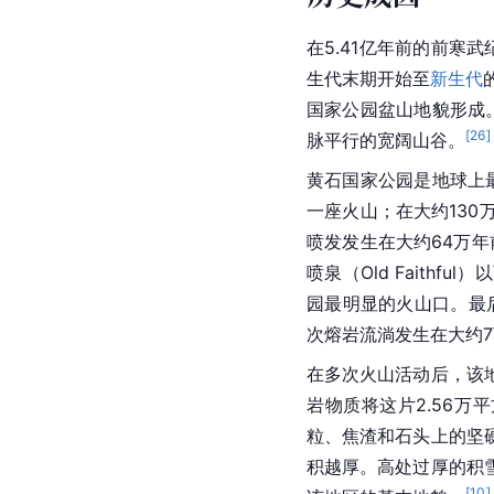
在5.41亿年前的前寒
生代末期开始至
新生代
国家公园盆山地貌形成
[
26
]
脉平行的宽阔山谷。
黄石国家公园是
地球
上
一座火山；在大约130
喷发发生在大约64万年前，
喷泉（Old Faith
园最明显的火山口。最
次熔岩流淌发生在大约
在多次火山活动后，该
岩物质将这片2.56万
粒、焦渣和石头上的坚
积越厚。高处过厚的积
[
10
]