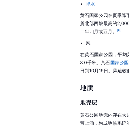
降水
黄石
国家公园
在夏季降
麓北部西坡最高约2,
[
6
]
二年四月或五月。
风
在黄石国家公园，平均风
8.0千米。黃石
国家公园
日到10月19日。风速
地质
地壳层
黄石公园地壳内存在大
带上涌，构成地热系统