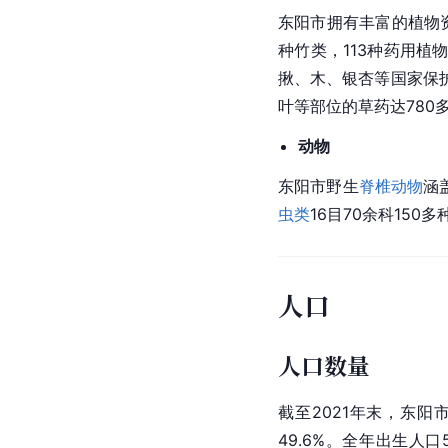
东阳市拥有丰富的植物资
种竹类，113种药用植
揪、木、银杏等国家保
叶等部位的草药达780
动物
东阳市野生
脊椎动物
涵
虫类
16目70余科150多
人口
人口数量
截至2021年末，东阳市
49.6%。全年出生人口