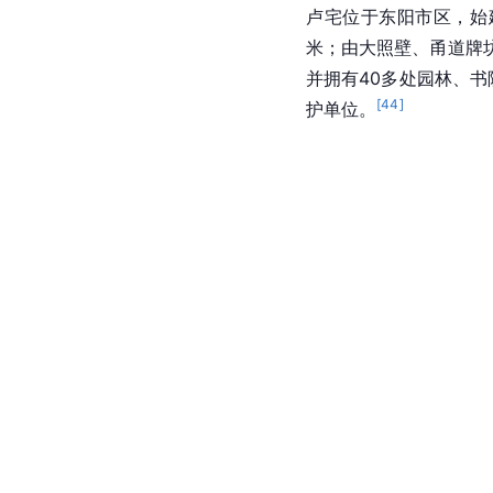
卢宅位于东阳市区，始建
米；由大照壁、甬道牌
并拥有40多处园林、书
[
44
]
护单位。