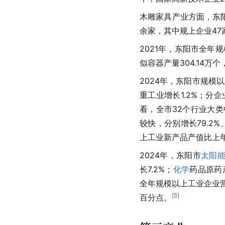
木雕家具产业方面，东
余家，其中规上企业47
2021年，东阳市全年规
似容器产量304.14万个
2024年，东阳市规模
重工业增长1.2%；分企
看，全市32个行业大
较快，分别增长79.2%
上工业新产品产值比上年
2024年，东阳市
太阳
长7.2%；
化学
药品原药产
全年规模以上工业企业营业
[
5
]
百分点。