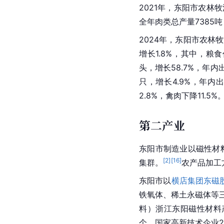
2021年，东阳市农林牧
全年肉类总产量7385吨
2024年，东阳市农林牧
增长1.8%，其中，粮食
头，增长58.7%，年内出
只，增长4.9%，年内出
2.8%，禽肉下降11.5
第二产业
东阳市制造业以磁性材
[
2
]
[
16
]
集群。
农产品加工
东阳市以
横店集团东磁
铁氧体、稀土永磁体等三
料）浙江东阳磁性材料
个，国家高新技术企业2