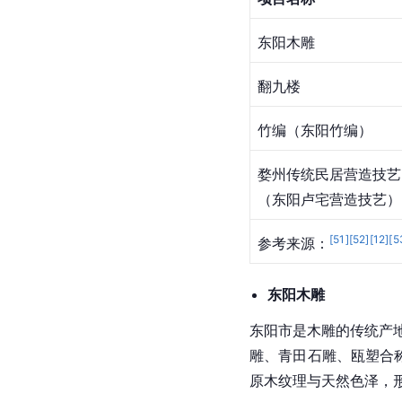
东阳木雕
翻九楼
竹编（东阳竹编）
婺州传统民居营造技艺
（东阳卢宅营造技艺）
[
51
]
[
52
]
[
12
]
[
5
参考来源：
东阳木雕
东阳市是木雕的传统产地
雕、青田石雕、瓯塑合
原木纹理与天然色泽，