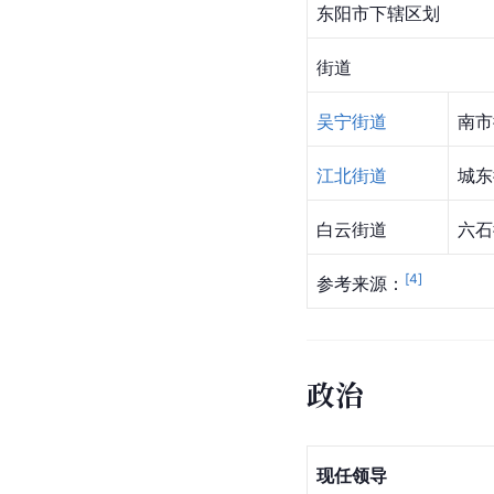
东阳市下辖区划
街道
吴宁街道
南市
江北街道
城东
白云街道
六石
[
4
]
参考来源：
政治
现任领导