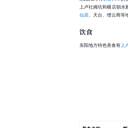
上卢社姆坑和横店朝水
仙居
、天台、缙云商等
饮食
东阳地方特色美食有
上