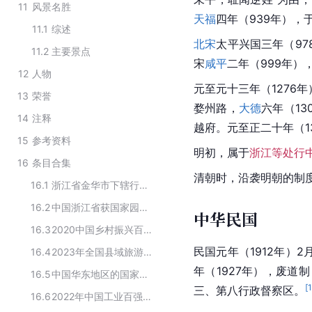
11
风景名胜
天福
四年（939年），
11.1
综述
北宋
太平兴国三年（9
11.2
主要景点
宋
咸平
二年（999年
12
人物
元至元十三年（1276
13
荣誉
婺州路，
大德
六年（13
14
注释
越府。元至正二十年（1
15
参考资料
明初，属于
浙江等处行
16
条目合集
清朝
时，沿袭明朝的制
16.1
浙江省金华市下辖行政区划
16.2
中国浙江省获国家园林城市名单
中华民国
16.3
2020中国乡村振兴百佳示范县市
民国元年（1912年）
16.4
2023年全国县域旅游综合实力百强县
年（1927年），废道
16.5
中国华东地区的国家森林城市
[
三、第八行政督察区。
16.6
2022年中国工业百强县(市)