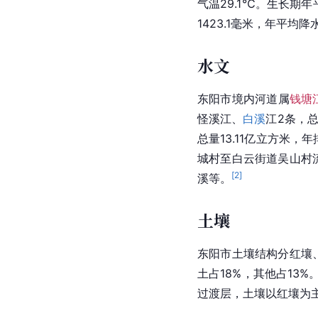
气温29.1℃。生长期年
1423.1毫米，年平均
水文
东阳市境内河道属
钱塘
怪溪江、
白溪
江2条，总
总量13.11亿立方米，
城村至白云街道吴山村流
[
2
]
溪等。
土壤
东阳市土壤结构分红壤、
土占18%，其他占13
过渡层，土壤以红壤为