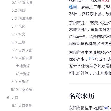
5.1
位置境域
越国
；唐垂拱二年（6
5.2
地质
25日，撤销东阳县，改
5.3
地形地貌
东阳市是“工艺美术之乡
5.4
气候
木雕之都”，东阳木雕
5.5
水文
产代表作，也是国家级
5.6
土壤
阳横店影视城景区等国
5.7
自然灾害
东阳市是中国县域经济
5.8
自然资源
[
15
]
优势产业，
形成了以
土地资源
五大产业为主导的发展
可比价计算，比上年增长
矿产资源
5.9
水资源
5.10
生物资源
名称来历
6
人口
6.1
人口数量
东阳市因位于“在
縠
[
hú
]