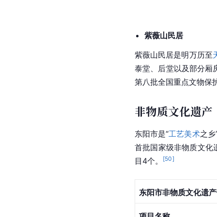
紫薇山民居
紫薇山民居是明万历至
泰堂、后堂以及部分厢
第八批全国重点文物保
非物质文化遗产
东阳市是“
工艺美术
之乡
首批国家级非物质文化
[
50
]
目4个。
东阳市非物质文化遗产
项目名称