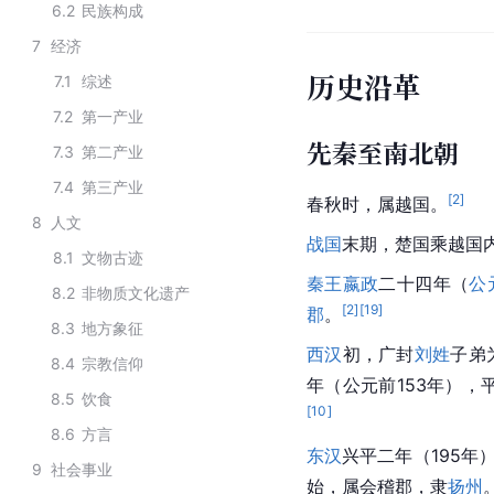
6.2
民族构成
7
经济
历史沿革
7.1
综述
7.2
第一产业
先秦至南北朝
7.3
第二产业
7.4
第三产业
[
2
]
春秋时，属越国。
8
人文
战国
末期，楚国乘越国
8.1
文物古迹
秦王嬴政
二十四年（
公
8.2
非物质文化遗产
[
2
]
[
19
]
郡
。
8.3
地方象征
西汉
初，广封
刘姓
子弟
8.4
宗教信仰
年（公元前153年），平
8.5
饮食
[
10
]
8.6
方言
东汉
兴平二年（195年
9
社会事业
始，属会稽郡，隶
扬州