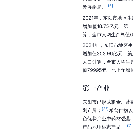
[
16
]
发展格局。
2021年，东阳市地区生产
增加值18.75亿元，第二
算，全市人均生产总值67
2024年，东阳市地区生
增加值353.96亿元，第
人口计算，全市人均生产
值79995元，比上年增长
第一产业
东阳市已形成粮食、蔬
[
35
]
划布局；
粮食作物以
色优势产业中药材强县
[
37
]
产品地理标志产品。