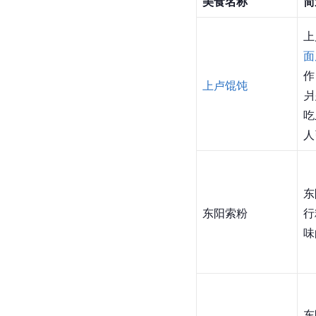
美食名称
简
上
面
作
上卢馄饨
爿
吃
人
东
东阳索粉
行
味
东