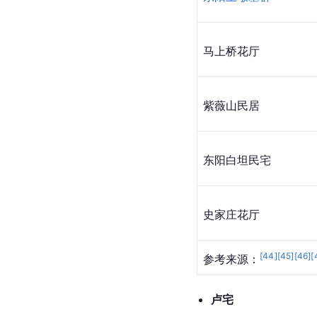
马上桥花厅
紫薇山民居
东阳白坦民宅
史家庄花厅
[
44
]
[
45
]
[
46
]
[
参考来源：
卢宅