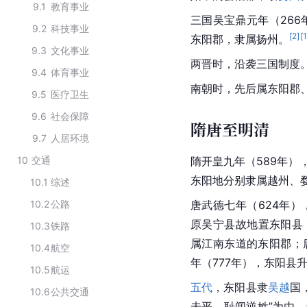
9.1
教育事业
三国吴宝鼎元年（26
9.2
科技事业
[
2
]
[
东阳郡，隶属扬州。
9.3
文化事业
两晋时，沿袭三国制度
9.4
体育事业
南朝时，先后属东阳郡
9.5
医疗卫生
9.6
社会保障
隋唐至明清
9.7
人居环境
10
交通
隋开皇九年（589年）
东阳地分别隶属越州、
10.1
综述
10.2
公路
唐武德七年（624年）
原吴宁县故地置东阳县
10.3
铁路
属江南东道的东阳郡；
10.4
航空
年（777年），东阳县
10.5
航运
五代
，东阳县隶
吴越
国
10.6
公共交通
未平，耻闻逆姓”为由，