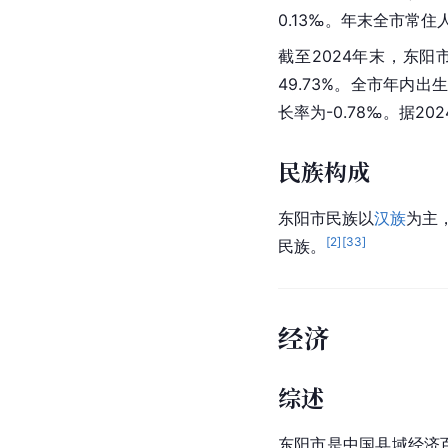
0.13‰。年末全市常住人
截至2024年末，东阳市
49.73%。全市年内出
长率为-0.78‰。据2
民族构成
东阳市民族以
汉族
为主
[
2
]
[
33
]
民族。
经济
综述
东阳市是中国县域经济