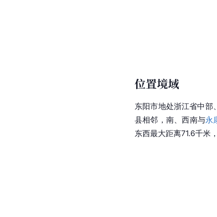
位置境域
东阳市地处浙江省中部、金华
县相邻，南、西南与
永
东西最大距离71.6千米，