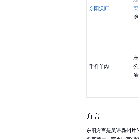
东阳沃面
菜
碗
东
千祥羊肉
公
油
方言
东阳方言是吴语婺州片
也有差异。南乡话有湖