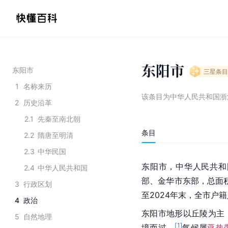
东阳市
东阳市
三星
条目
1
名称来历
该条目为
中华人民共和国浙
2
历史沿革
2.1
先秦至南北朝
条目
2.2
隋唐至明清
2.3
中华民国
东阳市，中华人民共和
2.4
中华人民共和国
部、金华市东部，总面积1
3
行政区划
至2024年末，全市户籍人
4
政治
东阳市地形以丘陵为主
5
自然地理
[
1
]
境而过。
气候属
亚热