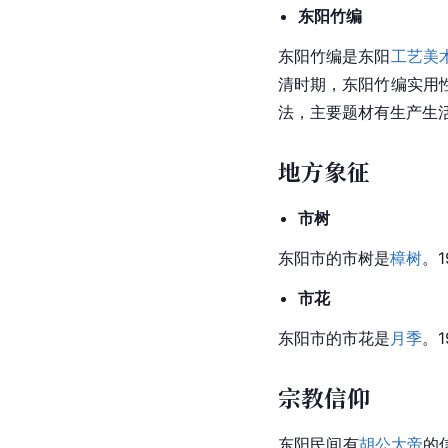
东阳竹编
东阳竹编是东阳
工艺美
清时期，东阳竹编实用
法，主要题材有生产生
地方象征
市树
东阳市的市树是
樟树
。
市花
东阳市的市花是
月季
。
宗教信仰
东阳民间有
胡公大帝
的