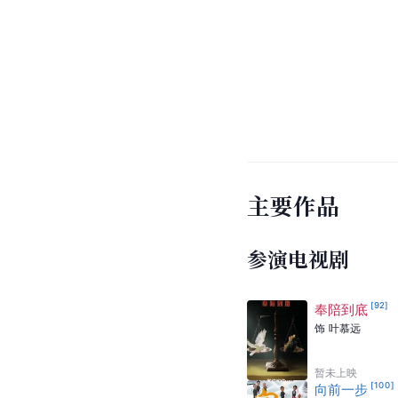
主要作品
参演电视剧
[
92
]
奉陪到底
饰
叶慕远
暂未上映
[
100
]
向前一步