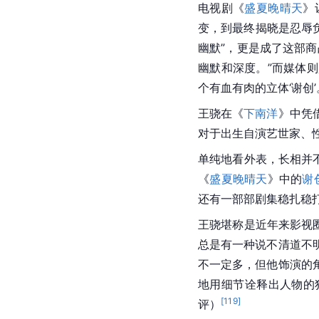
电视剧《
盛夏晚晴天
》
变，到最终揭晓是忍辱负
幽默”，更是成了这部
幽默和深度。”而媒体
个有血有肉的立体‘谢创
王骁在《
下南洋
》中凭
对于出生自演艺世家、
单纯地看外表，长相并
《
盛夏晚晴天
》中的
谢
还有一部部剧集稳扎稳打
王骁堪称是近年来影视
总是有一种说不清道不
不一定多，但他饰演的
地用细节诠释出人物的
[
119
]
评）