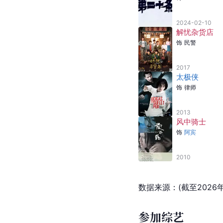
2024-02-10
解忧杂货店
饰
民警
2017
太极侠
饰
律师
2013
风中骑士
饰
阿宾
2010
数据来源：(截至2026年
参加综艺