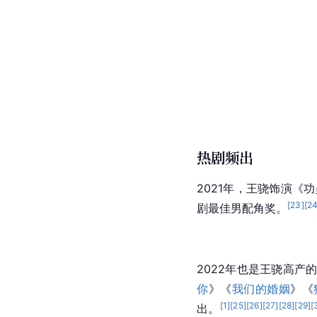
热剧频出
2021年，王骁饰演《
功
[
23
]
[
2
剧最佳男配角奖。
2022年也是王骁高产
你
》《
我们的婚姻
》《
[
1
]
[
25
]
[
26
]
[
27
]
[
28
]
[
29
]
[
出。