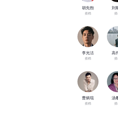
胡先煦
刘
搭档
搭
李光洁
高
搭档
搭
曹炳琨
汤
搭档
搭