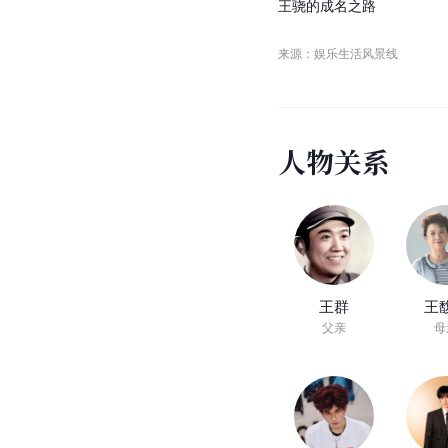
王
骁
的
成
名
之
路
来源：娱乐生活风景线
人
物
关
系
王群
王
父亲
母