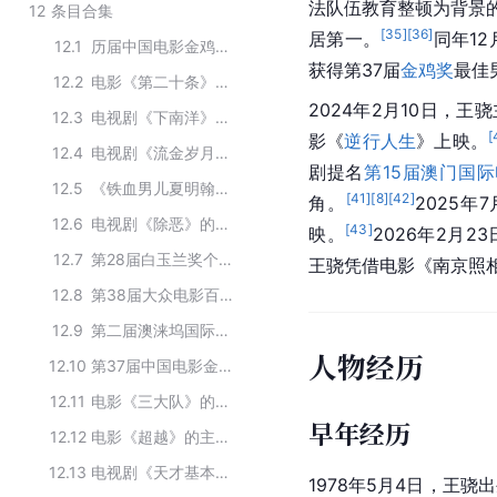
法队伍教育整顿为背景
12
条目合集
[
35
]
[
36
]
居第一。
同年1
12.1
历届中国电影金鸡奖最佳男配角
获得第37届
金鸡奖
最佳
12.2
电影《第二十条》的演职人员
2024年2月10日，王
12.3
电视剧《下南洋》的主要演员
[
影《
逆行人生
》上映。
12.4
电视剧《流金岁月》的主要演员
剧提名
第15届澳门国
12.5
《铁血男儿夏明翰》的主要演员
[
41
]
[
8
]
[
42
]
角。
2025
12.6
电视剧《除恶》的主要演职人员
[
43
]
映。
2026年2月
12.7
第28届白玉兰奖个人入围名单
王骁凭借电影《南京照
12.8
第38届大众电影百花奖提名名单
12.9
第二届澳涞坞国际电视节金萱奖提名者
人物经历
12.10
第37届中国电影金鸡奖提名名单
12.11
电影《三大队》的主要演职人员
早年经历
12.12
电影《超越》的主要演员
12.13
电视剧《天才基本法》的演职人员
1978年5月4日，王骁