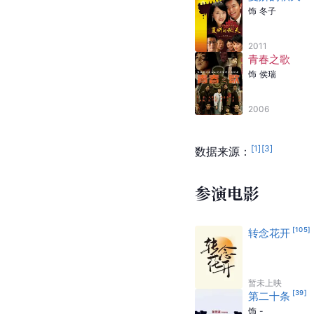
饰
冬子
2011
青春之歌
饰
侯瑞
2006
[
1
]
[
3
]
数据来源：
参演电影
[
105
]
转念花开
暂未上映
[
39
]
第二十条
饰
-