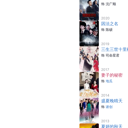
饰
沈广顺
2020
因法之名
饰
陈硕
2019
三生三世十里
饰
司命星君
2017
妻子的秘密
饰
地瓜
2014
盛夏晚晴天
饰
谢创
2013
夏妍的秋天