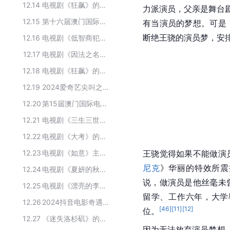
12.14
电视剧《狂飙》的主要演职人员
力派演员，父亲是舞台
12.15
第十六届澳门国际电影节 “金莲花奖”提名名单
有当演员的梦想。可是
断绝王骁的演员梦，安
12.16
电视剧《低智商犯罪》的演职人员
12.17
电视剧《因法之名》的演职人员
12.18
电视剧《狂飙》的主要男演员
12.19
2024爱奇艺尖叫之夜荣誉名单
12.20
第15届澳门国际电视节 “金莲花奖”提名名单
12.21
电视剧《三生三世十里桃花》主要演职员
12.22
电视剧《大考》的演职人员
12.23
电视剧《如意》主要参演人员
王骁觉得如果不能做演
尼克
》华丽的特效所震
12.24
电视剧《夏妍的秋天》主要演员
说，做演员是他丝毫未
12.25
电视剧《漂亮的李慧珍》的主要演员
留学、工作六年，大学
12.26
2024抖音电影奇遇夜嘉宾阵容
[
46
]
[
11
]
[
12
]
位。
12.27
《迷失洛杉矶》的主要演员
因为无法放弃演员梦想，