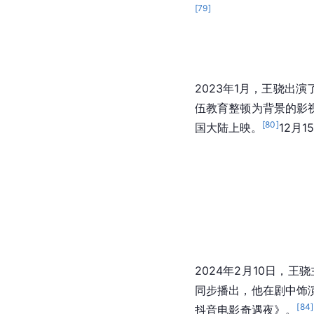
[
79
]
2023年1月，王骁出演
伍教育整顿为背景的影
[
80
]
国大陆上映。
12月
2024年2月10日，王
同步播出，他在剧中饰
[
84
]
抖音电影奇遇夜》。