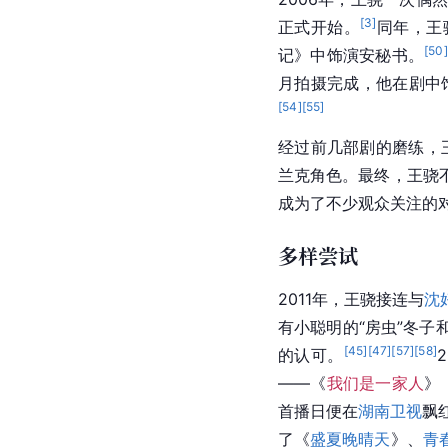
[
3
]
正式开始。
同年，王
[
50
]
记》中饰演安秘书。
月拍摄完成，他在剧中
[
54
]
[
55
]
经过前几部剧的磨练，
兰克角色。最终，王骁
成为了不少观众关注的
多样尝试
2011年，王骁接连与
沈
有小聪明的“房虫”冬
[
45
]
[
47
]
[
57
]
[
58
]
的认可。
——《
我们是一家人
》
首播日便在
湖南卫视
飘
了《
盛夏晚晴天
》、
青