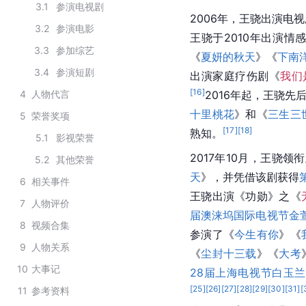
3.1
参演电视剧
2006年，王骁出演电
3.2
参演电影
王骁于2010年出演情
3.3
参加综艺
《
夏妍的秋天
》《
下南
3.4
参演短剧
出演家庭疗伤剧《
我们
[
16
]
4
人物代言
2016年起，王骁先
十里桃花
》和《
三生三
5
荣誉奖项
[
17
]
[
18
]
熟知。
5.1
影视荣誉
2017年10月，王骁领
5.2
其他荣誉
天
》，并凭借该剧获得
6
相关事件
王骁出演《功勋》之《
7
人物评价
届澳涞坞国际电视节
金
8
视频合集
参演了《
今生有你
》《
9
人物关系
《
尘封十三载
》《
大考
10
大事记
28届上海电视节白玉
[
25
]
[
26
]
[
27
]
[
28
]
[
29
]
[
30
]
[
31
]
[
11
参考资料