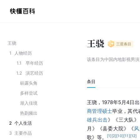
王骁
王骁
三星
条目
1
人物经历
该条目为
中国内地影视男演
1.1
早年经历
1.2
演艺经历
条目
崭露头角
多样尝试
王骁，1978年5月4日
渐入佳境
商管理硕士
毕业，其代
热剧频出
雄兵出击
》《三大队》
2
个人生活
月》《县委大院》《
风
3
主要作品
[
1
]
[
2
]
[
10
]
[
11
]
[
12
]
歌》等。