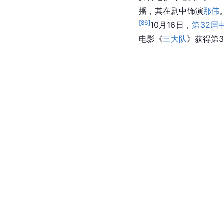
播，其在剧中饰演
那伟
[
86
]
10月16日，
第32届
电影《
三大队
》获得第3