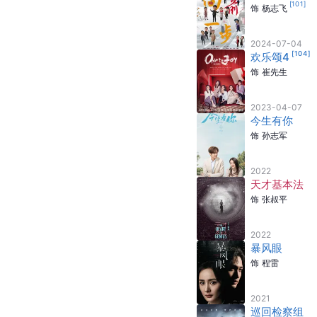
[
101
]
饰
杨志飞
2024-07-04
[
104
]
欢乐颂4
饰
崔先生
2023-04-07
今生有你
饰
孙志军
2022
天才基本法
饰
张叔平
2022
暴风眼
饰
程雷
2021
巡回检察组