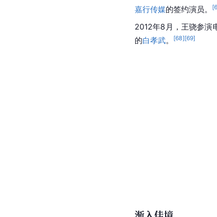
[
嘉行传媒
的签约演员。
2012年8月，王骁参演
[
68
]
[
69
]
的
白孝武
。
渐入佳境