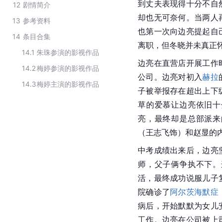
到丈夫表现得十分不自
12
剧情简介
却也无可奈何。当两人
13
参考资料
也第一次向边亮提起自
14
条目合集
离职，但冬晓并未真正
14.1
朱珠参演的影视作品
边亮在直营店开展工作
14.2
梅婷参演的影视作品
公司。边亮对初入
赫拉
14.3
梅婷主演的影视作品
子被举报存在超出上下
草的
爱慕
让边亮依旧十
亮，最终却是总部派来
（
王志飞
饰）和赵显的
中考成绩出来后，边亮
师，父子俩争执不下。
活，最终成功说服儿子
院确诊了
阿尔茨海默症
病后，开始默默为女儿
工作。
边亮
在公司被上