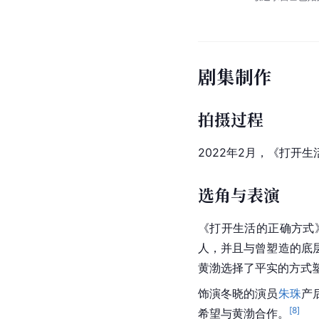
剧集制作
拍摄过程
2022年2月，《打开
选角与表演
《打开生活的正确方式
人，并且与曾塑造的底
黄渤选择了平实的方式
饰演冬晓的演员
朱珠
产
[
8
]
希望与
黄渤
合作。