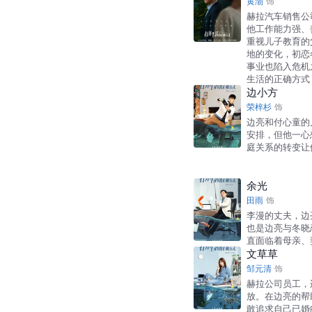
黄渤
饰
赫拉汽车销售公
他工作能力强、
重视儿子教育的
地的变化，初恋
事业也陷入危机
生活的正确方式
边小方
荣梓杉
饰
边亮和付心童的
安排，但他一心
庭关系的转变让
余光
田雨
饰
李漫的丈夫，边
也是边亮与冬晓
直面临着母亲、
文草草
邹元清
饰
赫拉公司员工，
放。在边亮的帮
敢追求自己已婚