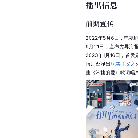
播出信息
前期宣传
2022年5月6日，电
9月21日，发布
先导
海
2023年1月16日，
报则凸显出
现实主义
之
曲《笨拙的爱》歌词唱