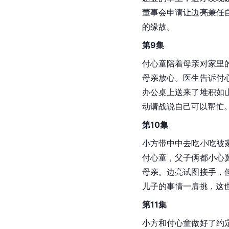
董事会申请让边亮兼任
的缘故。
第9集
付心童陪着母亲对家里
母亲放心。医生告诉付
办公桌上送来了堆积如
动请战说自己可以帮忙
第10集
小方带中中去吃小吃被
付心童，父子俩都小心
母亲。边亮试图接手，
儿子的事情一肩挑，这
第11集
小方和付心童做好了约