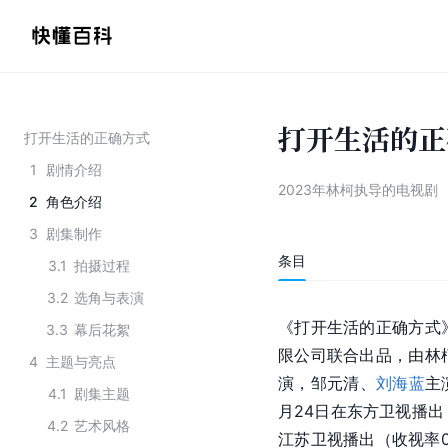
打开生活的正
打开生活的正确方式
1
剧情介绍
2023年林柯执导的电视剧
2
角色介绍
3
剧集制作
条目
3.1
拍摄过程
3.2
选角与表演
《打开生活的正确方式
3.3
幕后花絮
限公司联合出品，由林
4
主题与亮点
演，邹元清、
刘海蓝
主
4.1
剧集主题
月24日在东方卫视播出
4.2
艺术风格
江苏卫视播出（收视率0