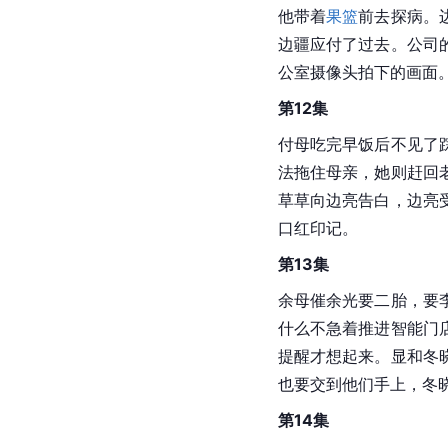
他带着
果篮
前去探病。
边疆应付了过去。公司
公室摄像头拍下的画面
第12集
付母吃完早饭后不见了
法拖住母亲，她则赶回
草草向边亮告白，边亮
口红印记。
第13集
余母催余光要二胎，要
什么不急着推进智能门
提醒才想起来。显和冬
也要交到他们手上，冬
第14集