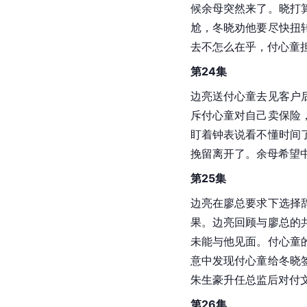
候余母突然来了。晓打
尬，冬晓劝他要尽快扭
去不怎么在乎，付心童
第24集
边亮送付心童去见客户
斥付心童对自己卖保险
盯着钟表说看不懂时间
挽留离开了。余母希望
第25集
边亮在廖总要求下选择
果。边亮回顾与廖总的
未能与他见面。付心童
意中发现付心童给冬晓
朱生豪升任总监后对付
第26集