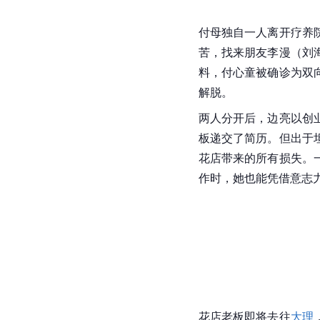
付母独自一人离开疗养
苦，找来朋友李漫（
刘
料，付心童被确诊为双
解脱。
两人分开后，
边亮
以创
板递交了简历。但出于
花店带来的所有损失。
作时，她也能凭借意志
花店老板即将去往
大理