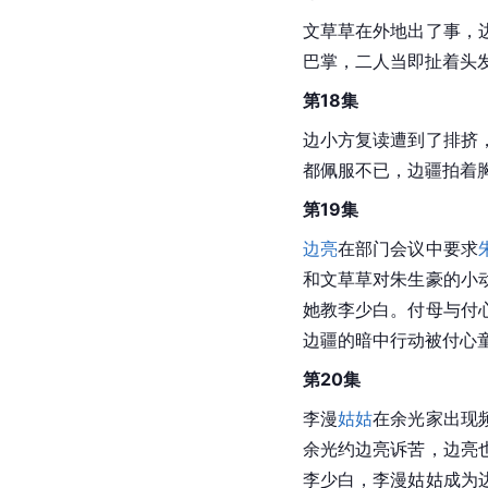
文草草在外地出了事，
巴掌，二人当即扯着头
第18集
边小方复读遭到了排挤
都佩服不已，边疆拍着
第19集
边亮
在部门会议中要求
和文草草对朱生豪的小
她教李少白。付母与付
边疆的暗中行动被付心
第20集
李漫
姑姑
在余光家出现
余光约边亮诉苦，边亮
李少白，李漫姑姑成为