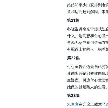
姑姑和李少白安排到老
童和边亮赶到解围。李
第21集
冬晓告诉余光李漫找过
什么。边亮想和付心童
冬晓无意中看到余光在
有配得上她的人，抱着
第22集
付心童告诉边亮自己打
其调离营销部并转向线
生疑虑。付边付心童卖
她做的就是熟人的生意
第23集
朱生豪
在会议上故意刁