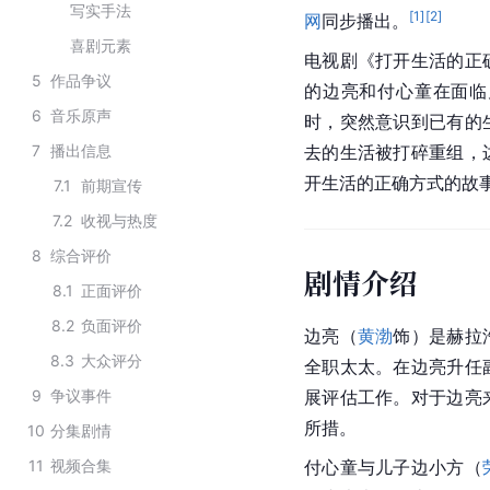
写实手法
[
1
]
[
2
]
网
同步播出。
喜剧元素
电视剧《打开生活的正
5
作品争议
的边亮和付心童在面临
6
音乐原声
时，突然意识到已有的
7
播出信息
去的生活被打碎重组，
开生活的正确方式的故
7.1
前期宣传
7.2
收视与热度
8
综合评价
剧情介绍
8.1
正面评价
8.2
负面评价
边亮（
黄渤
饰）是赫拉
8.3
大众评分
全职太太。在边亮升任
9
争议事件
展评估工作。对于边亮
所措。
10
分集剧情
11
视频合集
付心童与儿子边小方（