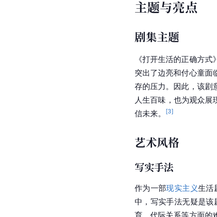
主题与亮点
剧集主题
《打开生活的正确方式
突出了边亮和付心童面
存的压力。因此，该剧
人生百味，也为观众展
[
3
]
信未来。
艺术风格
写实手法
作为一部
现实主义
生活
中，写实手法无疑是该
育、代际关系等方面的