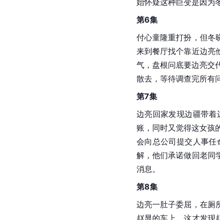
始怀疑这种巨变是因为
第6集
付心童隆重打扮，但冬
来到餐厅找个靠近边亮
气，盘根问底要边亮交
散去，等待调查完所有
第7集
边亮回家发现边疆带着
账，同时又觉得这女孩
会向总公司提交人事任
解，他们承诺做回老同
消息。
第8集
边亮一肚子委屈，在厕
赵显的车上，这才发现