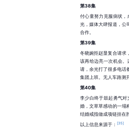
第38集
付心童努力克服病状，
光，媒体大肆报道，公
合作。
第39集
冬晓婉拒赵显复合请求
该再给边亮一次机会。
请，余光打了很多电话
集团上班。无人车路测
第40集
李少白终于鼓起勇气对
婚，文草草感动的一塌
结婚戒指做成项链挂在
[
35
]
以上信息来源于：