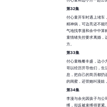
付心童和边小方一起出
第32集
付心童开车时遇上堵车
精神病，可边亮还不能
气地找李漫和余中中算
童情绪失控要求离婚，
方。
第33集
付心童晚餐丰盛，边小
哥以经历开导他们，生
息，把自己的简历都扔
的闺蜜，还管她叫漫姐
第34集
李漫与余光因孩子与公
缚，却反被束缚得更紧