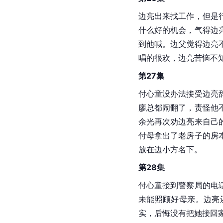
边亮出来找工作，但是
什么好的机会，气得边
到他喊。边父觉得边亮
唱的很欢，边亮苦恼不
第27集
付心童没办法接受边亮
廖总都闹翻了，责怪他
余光再次劝边亮来自己
付母拿出了老房子的房
放在边小方名下。
第28集
付心童接到警察局的电
未能照顾好母亲。边亮
实，后悔没有把她接回