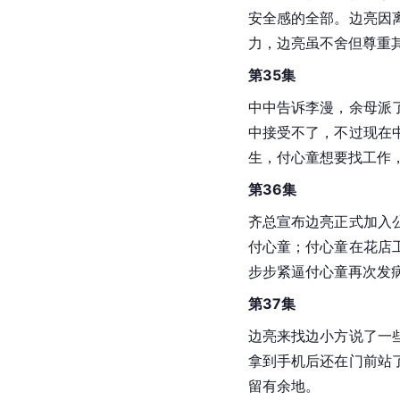
安全感的全部。边亮因
力，边亮虽不舍但尊重
第35集
中中告诉李漫，余母派
中接受不了，不过现在
生，付心童想要找工作
第36集
齐总宣布边亮正式加入
付心童；付心童在花店
步步紧逼付心童再次发
第37集
边亮来找边小方说了一
拿到手机后还在门前站
留有余地。