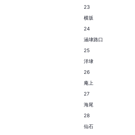
23
横坂
24
涵埭路口
25
洋埭
26
庵上
27
海尾
28
仙石