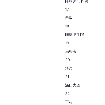
陈
埭
[
dài
]
四境
17
西坂
18
陈埭卫生院
19
乌桥头
20
溪边
21
涵口大道
22
下村