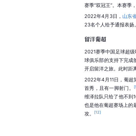
赛季“双冠王”。本赛
2022年4月3日，
山东
23名个人给予通报表扬
留洋葡超
2021赛季中国足球超
球俱乐部的支持下完成
开启留洋之旅。此时距离
2022年4月11日，
[
首秀，且有一脚射门。
维泽拉队只给了他不到1
也是他在葡超赛场上的
[
12
]
攻。