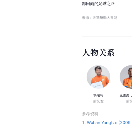
04:49
郭
田
雨
的
足
球
之
路
来源：天道酬勤大鲁能
人
物
关
系