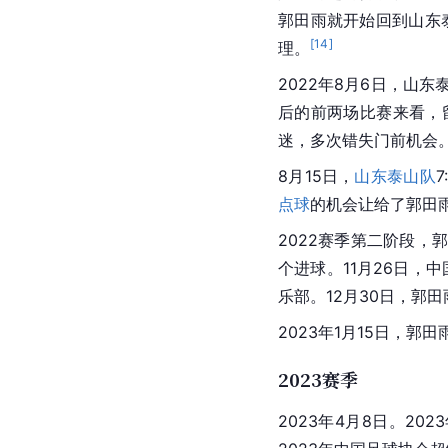
郭田雨就开始回到山东
[
14
]
理。
2022年8月6日，山东
后的前两场比赛来看，
迷，多次错失门前机会
8月15日，
山东泰山队
7
点球
的机会让给了郭田
2022赛季第二阶段，
个进球。11月26日，
乐部。12月30日，郭
2023年1月15日，郭田
2023赛季
2023年4月8日。20