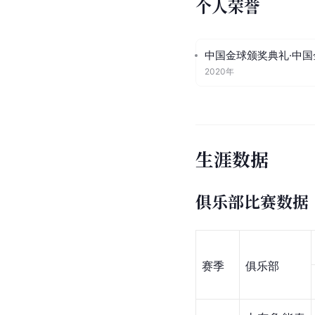
中超联赛冠军
·
山东泰
2021赛季
[
54
]
[
7
]
[
9
]
[
13
]
个人荣誉
中国金球颁奖典礼·中国
2020年
生涯数据