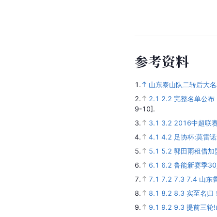
2023年1月 · 
打满全部中超赛事，
2022年4月 ·
被租借至葡超维泽
参
考
资
料
1.
山东泰山队二转后大名
2.
2.1
2.2
完整名单公布
9-10].
3.
3.1
3.2
2016中超