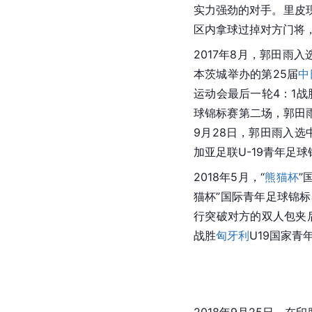
实力强劲的对手。里皮
区内拿球过掉对方门将
2017年8月，郭田雨入
本茨城举办的第25届
中
运动会最后一轮4：1战
球锦标赛第二场，郭田雨
9月28日，郭田雨入选
加亚足联U-19青年足球
2018年5月，“
熊猫杯
”
猫杯”国际青年足球锦
行突破对方的双人包夹后
战胜
匈牙利
U19国家青