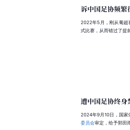
观战时玩手机被
2019年9月8日，中
当的玩笑。随后，中国
队意识淡薄，同时发表
举办的比赛六个月”的处
诉中国足协频繁
2022年5月，刚从
式比赛，从而错过了提