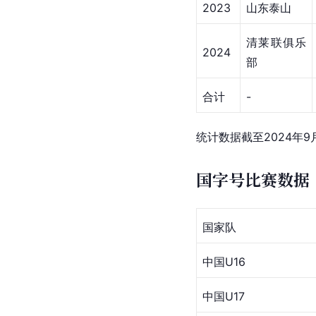
2021
山东泰山
2021/
葡超维泽拉
2022
2022
山东泰山
2023
山东泰山
清莱联俱乐
2024
部
合计
-
统计数据截至2024年9
国字号比赛数据