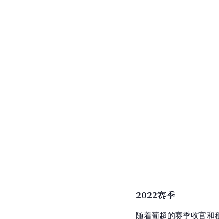
2022赛季
随着葡超的赛季收官和