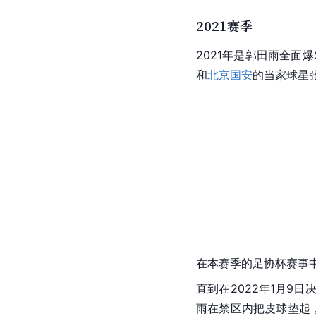
2021赛季
2021年是郭田雨全面
和
北京国安
的当家球星
在本赛季的
足协杯
赛事
直到在2022年1月9
雨在禁区内把皮球垫起