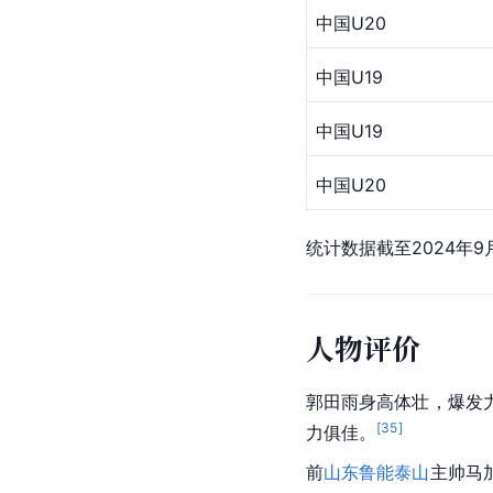
国家队
中国U16
中国U17
中国U20
中国U19
中国U19
中国U20
统计数据截至2024年9