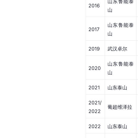
俱乐部比赛数据
赛季
俱乐部
山东鲁能泰
2016
山
山东鲁能泰
2017
山
2019
武汉卓尔
山东鲁能泰
2020
山