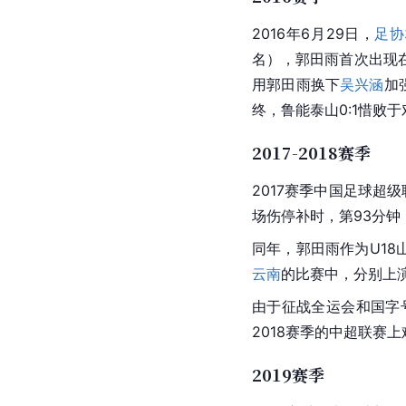
2016年6月29日，
足协
名），郭田雨首次出现在
用郭田雨换下
吴兴涵
加
终，鲁能泰山0:1惜败
2017-2018赛季
2017赛季中国足球超
场伤停补时，第93分钟
同年，郭田雨作为U18
云南
的比赛中，分别上
由于征战全运会和国字
2018赛季的中超联赛
2019赛季