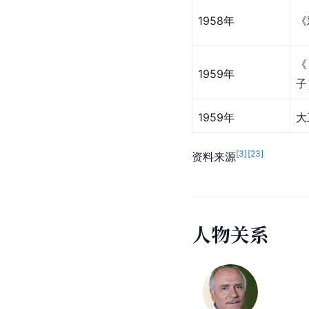
1958年
《
1959年
子
1959年
大
[
3
]
[
23
]
资料来源
人
物
关
系