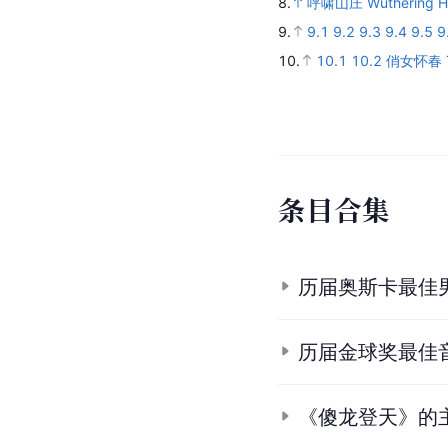
8.
呼啸山庄 Wuthering He
9.
9.1
9.2
9.3
9.4
9.5
9
10.
10.1
10.2
俏女怀春 Th
条
目
合
集
历届奥斯卡最佳
历届金球奖最佳
《傻龙登天》的