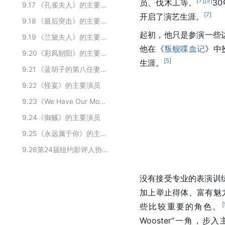
[
7
]
[
5
]
员、伐木工等。
3
9.17
《孔雀夫人》的主要演员
[
7
]
开启了演艺生涯。
9.18
《最后突击》的主要演员
起初，他只是参演一些边
9.19
《兰黛夫人》的主要演员
他在《
叛舰喋血记
》中
9.20
《彩凤朝阳》的主要演员
[
5
]
生涯。
9.21
《蓝胡子的第八任妻子》的主要演员
9.22
《怪宴》的主要演员
9.23
《We Have Our Moments》的主要演员
9.24
《御贼》的主要演员
9.25
《永远属于你》的主要演员
9.26
第24届纽约影评人协会奖获奖名单
没有接受专业的表演训
加上举止得体、富有魅
[
些比较重要的角色。
Wooster”一角，