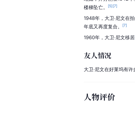
[
5
]
[
7
]
楼梯坠亡。
1948年，大卫·尼文
[
7
]
年底又再度复合。
1960年，大卫·尼文移居
友人情况
大卫·尼文在好莱坞有许
人物评价