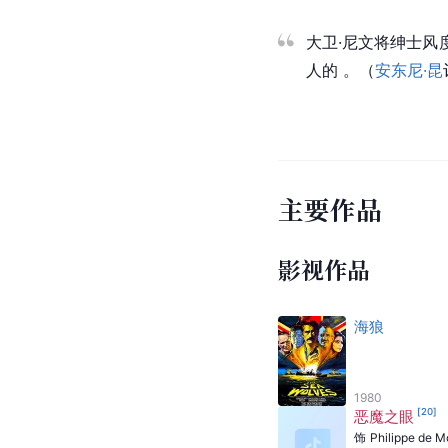
大卫·尼文将绅士风
人的 。（
安东尼·昆
主要作品
影视作品
海狼
1980
[
20
]
恶魔之眼
饰
Philippe de M