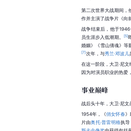
第二次世界大战期间，
作并主演了战争片《向
战争结束后，他于194
[
5
]
员生涯步入低潮期。
婚姻》《雪山倩魂》等
[
7
]
次年，与
秀兰·邓波儿
在这一阶段，大卫·尼
因为对演员职业的热爱
事业巅峰
战后头十年，大卫·尼
1954年，《
俏女怀春
》
片由
奥托·普雷明格
执导
斯卡金像奖
中获得包括