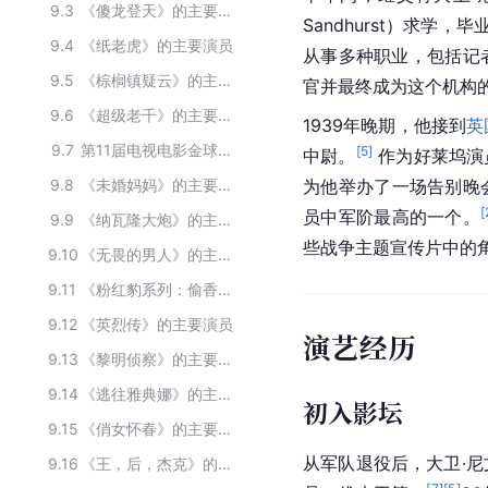
9.3
《傻龙登天》的主要演员
Sandhurst）求学，
9.4
《纸老虎》的主要演员
从事多种职业，包括记
9.5
《棕榈镇疑云》的主要演员
官并最终成为这个机构
9.6
《超级老千》的主要演员
1939年晚期，他接到
英
9.7
第11届电视电影金球奖获奖人物
[
5
]
中尉
。
 作为好莱坞
9.8
《未婚妈妈》的主要演员
为他举办了一场告别晚
[
员中军阶最高的一个。
9.9
《纳瓦隆大炮》的主要演员
些战争主题宣传片中的
9.10
《无畏的男人》的主要演员
9.11
《粉红豹系列：偷香窃玉》的主要演员
9.12
《英烈传》的主要演员
演艺经历
9.13
《黎明侦察》的主要演员
9.14
《逃往雅典娜》的主要演员
初入影坛
9.15
《俏女怀春》的主要演员
从军队退役后，大卫·
9.16
《王，后，杰克》的主要演员