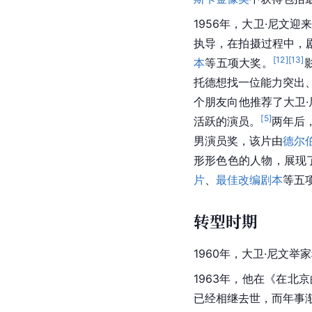
1956年，大卫·尼文
执导，在拍摄过程中，
[
12
]
[
13
]
本
等五项大奖。
托德想找一位能力突出
个朋友向他推荐了大卫·
[
5
]
活跃的演员。
两年后
男演员奖，该片由
德尔伯
形形色色的人物，展现
片
、
最佳改编剧本
等五
转型时期
1960年，大卫·尼文举
1963年，他在《在北
已经相继去世，而年事