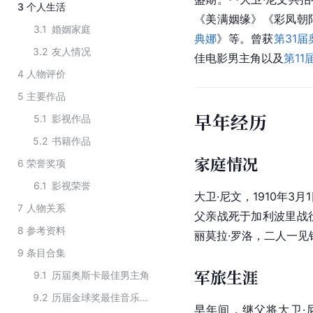
3
个人生活
《
美满姻缘
》《彩凤朝
3.1
婚姻家庭
典娜
》等。曾获
第31
3.2
友人情况
佳电影男主角以及
第11
4
人物评价
5
主要作品
早年经历
5.1
影视作品
5.2
书籍作品
家庭情况
6
荣誉奖项
6.1
影视荣誉
大卫·尼文，1910年3月
7
人物关系
父亲战死于加利波里战
8
参考资料
丽莫拉·
罗洛
，二人一见
9
条目合集
军旅生涯
9.1
历届奥斯卡最佳男主角
9.2
历届金球奖最佳音乐及喜剧类电影男主角
早年间，继父将大卫·尼文送