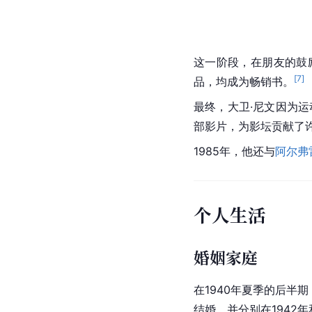
这一阶段，在朋友的鼓
[
7
]
品，均成为畅销书。
最终，大卫·尼文因为运
部影片，为影坛贡献了
1985年，他还与
阿尔弗
个人生活
婚姻家庭
在1940年夏季的后半
结婚，并分别在1942