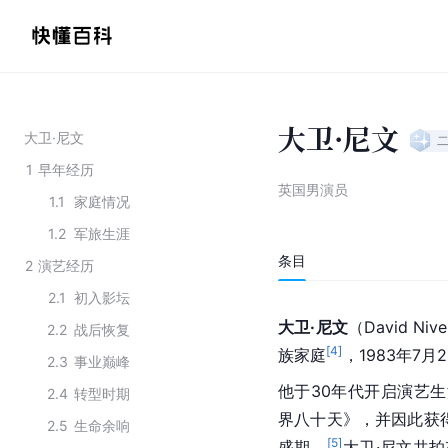
大卫·尼文
大卫·尼文
1
早年经历
英国男演员
1.1
家庭情况
1.2
军旅生涯
条目
2
演艺经历
2.1
初入影坛
大卫·尼文
（David Ni
2.2
战后恢复
[
4
]
族家庭
，1983年7
2.3
事业巅峰
他于30年代开启演艺生
2.4
转型时期
界八十天》，并因此获
2.5
生命余响
[
5
]
盛期。
大卫·尼文共