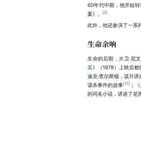
60年代中期，他开始
[
5
]
案》。
此外，他还参演了一系
生命余响
生命的后期，大卫·尼
案
》（1978）上映后
迪克·查尔斯顿，该片
[
17
]
谋杀事件的故事
；《
的同名小说，讲述了尼