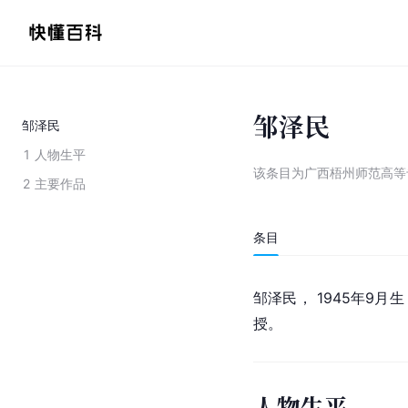
邹泽民
邹泽民
1
人物生平
该条目为
广西梧州师范高等
2
主要作品
条目
邹泽民， 1945年9
授。
人物生平