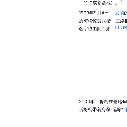
[
1
]
（简称成都基地）。
1999年9月4日 ，
发情
的梅梅惊慌失措，差点把
[
1
]
[
3
]
[
名字也由此而来。
2000年，梅梅在基
后梅梅带着身孕“远嫁”