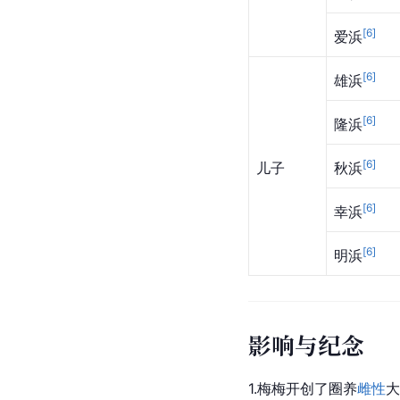
[
6
]
爱浜
[
6
]
雄浜
[
6
]
隆浜
[
6
]
儿子
秋浜
[
6
]
幸浜
[
6
]
明浜
影响与纪念
1.梅梅开创了圈养
雌性
大