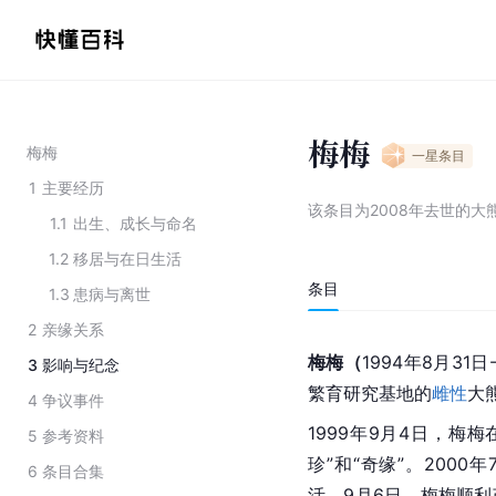
梅梅
梅梅
一星
条目
1
主要经历
该条目为
2008年去世的大
1.1
出生、成长与命名
1.2
移居与在日生活
条目
1.3
患病与离世
2
亲缘关系
梅梅（
1994年8月31
3
影响与纪念
繁育研究基地
的
雌性
大
4
争议事件
1999年9月4日，梅
5
参考资料
珍”和“奇缘”。2000
6
条目合集
活。9月6日，梅梅顺利