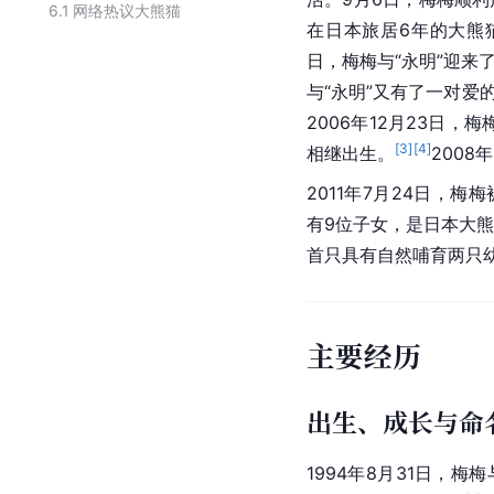
6.1
网络热议大熊猫
在日本旅居6年的大熊猫
日，梅梅与“永明”迎来了
与“永明”又有了一对爱
2006年12月23日，梅
[
3
]
[
4
]
相继出生。
2008
2011年7月24日，梅
有9位子女，是
日本
大熊
首只具有自然哺育两只
主要经历
出生、成长与命
1994年8月31日，梅