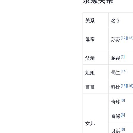
关系
名字
[
12
]
[
13
母亲
苏苏
[
1
]
父亲
越越
[
14
]
姐姐
蜀兰
[
15
]
[
16
哥哥
科比
[
6
]
奇珍
[
6
]
奇缘
女儿
[
6
]
良浜