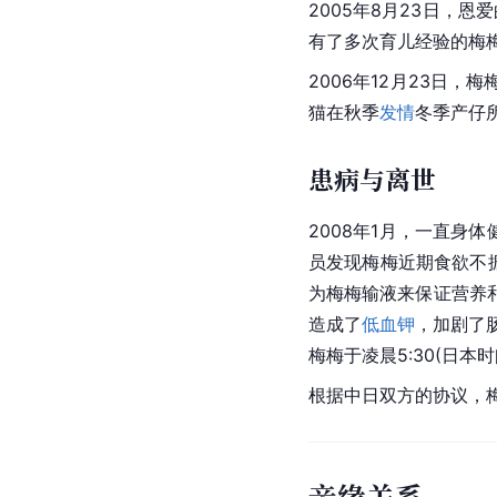
2005年8月23日，恩
有了多次育儿经验的梅梅
2006年12月23日，梅
猫在秋季
发情
冬季产仔
患病与离世
2008年1月，一直身
员发现梅梅近期食欲不
为梅梅输液来保证营养
造成了
低血钾
，加剧了
梅梅于凌晨5:30(
日本
时
根据中日双方的协议，
亲缘关系