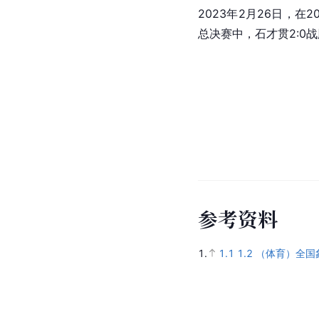
2023年2月26日，在
总决赛中，石才贯2:0战
参
考
资
料
1.
1.1
1.2
（体育）全国