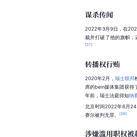
谋杀传闻
2022年3月9日，在202
裁并打破了他的旗帜，
[
37
]
转播权行贿
2020年2月，
瑞士联邦
席的bein媒体集团获得了
年前，瑞士法庭得知
纳
北京时间2022年6月2
[
39
]
赛尔被判无罪。
涉嫌滥用职权被