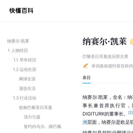
纳赛尔·凯莱
纳赛尔·凯莱
1
人物经历
巴黎圣日耳曼俱乐部主席
1.1
早年经历
本词条依据抖音百科内
1.2
运动生涯
条目
网球生涯
退役生活
纳赛尔·
凯莱
，全名：纳
1.3
行业活动
事长兼
首席执行官
，
收购巴黎圣日耳曼
[
2
]
DIGITURK的董事长。
强力引援
洲
层面，纳赛尔是
欧足
签约内马尔、姆巴佩
纳赛尔是前职业网球运动