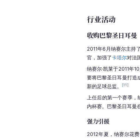
行业活动
收购巴黎圣日耳曼
2011年6月
纳赛尔
主持了
官，加强了
卡塔尔
对法
纳赛尔·凯莱于2011
要将
巴黎圣日耳曼
打造
[
11
]
新的足球总监。
上任后的第一个赛季，
内杯赛。
巴黎圣日耳曼
强力引援
2012年夏，
纳赛尔
花费