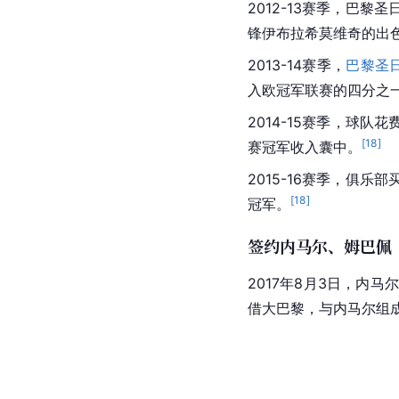
2012-13赛季，
巴黎圣
锋
伊布拉希莫维奇
的出
2013-14赛季，
巴黎圣
入欧冠军联赛的四分之一
2014-15赛季，球队
[
18
]
赛冠军收入囊中。
2015-16赛季，俱乐部
[
18
]
冠军。
签约内马尔、姆巴佩
2017年8月3日，内马
借
大巴黎
，与内马尔组