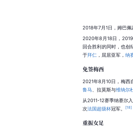
2018年7月1日，
姆巴佩
2020年8月18日，201
回合胜利的同时，也创
于
拜仁
，屈居亚军，
纳
免签梅西
2021年8月10日，
梅西
鲁马
、
拉莫斯
与
维纳尔
从2011-12赛季纳赛
[
18
]
次
法国超级杯
冠军。
重振女足