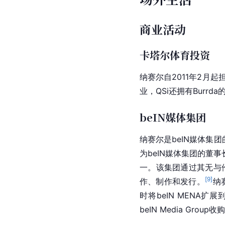
商业活动
卡塔尔体育投资
纳赛尔
自2011年2月
业，QSi还拥有Burrd
beIN媒体集团
纳赛尔是beIN媒体集团
为beIN媒体集团的董事
一。该集团通过其无与
[
9
]
作、制作和发行。
纳赛
时将beIN MENA
beIN Media Group收