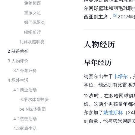
免签梅西
尔网球壁球和羽毛球联
重振女足
[
5
]
西亚副主席，
2017
姆巴佩退会
继续前行
人物经历
瓦解欧超联赛
2
获得荣誉
早年经历
3
人物评价
3.1
外界评价
纳赛尔出生于
卡塔尔
，
4
场外生活
学位。他还拥有
比雷埃
4.1
商业活动
12岁时，在多哈网球俱
卡塔尔体育投资
姆。这两个男孩童年都
beIN媒体集团
尔参加了
戴维斯杯
（2
4.2
慈善活动
到自豪，他与塔米姆建
4.3
家庭生活