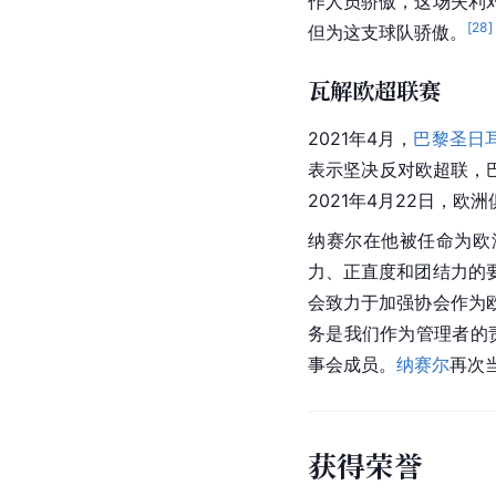
作人员骄傲，这场失利
[
28
]
但为这支球队骄傲。
瓦解欧超联赛
2021年4月，
巴黎圣日
表示坚决反对欧超联，
2021年4月22日，
欧洲
纳赛尔在他被任命为欧
力、正直度和团结力的
会致力于加强协会作为
务是我们作为管理者的
事会成员。
纳赛尔
再次当
获得荣誉