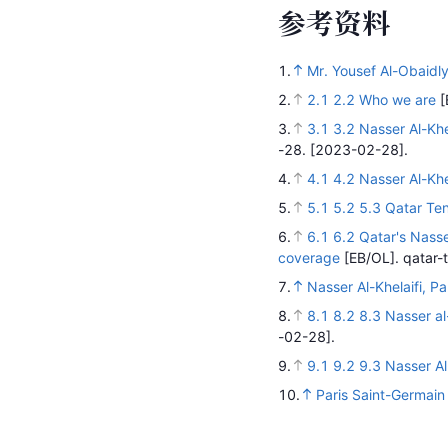
参
考
资
料
1.
Mr. Yousef Al-Obaidl
2.
2.1
2.2
Who we are
[
3.
3.1
3.2
Nasser Al-Khe
-28.
[2023-02-28].
4.
4.1
4.2
Nasser Al-Khe
5.
5.1
5.2
5.3
Qatar Ten
6.
6.1
6.2
Qatar's Nasse
coverage
[EB/OL].
qatar-
7.
Nasser Al-Khelaifi, P
8.
8.1
8.2
8.3
Nasser al
-02-28].
9.
9.1
9.2
9.3
Nasser Al
10.
Paris Saint-Germain