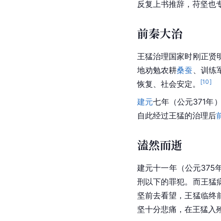
反复上书推辞，苻坚也
前秦大治
王猛治理国家时刚正贤
地劝勉农耕
桑蚕
、训练
[
10
]
恢复、社会安定。
建元
七年（公元371年
自此经过王猛的治理后
溘然而逝
建元十一年（公元375
刑以下的罪犯。而王猛
坚前去看望，王猛临终
坚十分悲痛，在王猛入