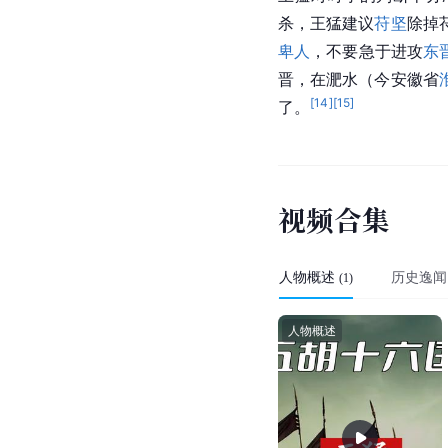
杀，王猛建议
苻坚
除掉
卑人
，不要急于进攻
东
晋，在
淝水
（今
安徽省
[
14
]
[
15
]
了。
视
频
合
集
人物概述
历史逸闻
(
1
)
人物概述