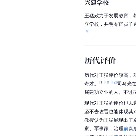
兴建学校
王猛致力于发展教育，
立学校，并明令官员子
[
4
]
历代评价
历代对王猛评价较高，
[
1
]
[
10
]
[
12
]
奇才。
司马光
属建功立业的人。不过
现代对王猛的评价也以
坚
不去攻晋也能体现其
教授认为王猛展现出了
家、军事家，治理
前秦