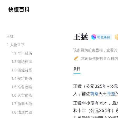
王猛
王猛
特色条目
1
人物生平
该条目为
前秦丞相
，
查看
其
1.1
早年经历
本词条依据抖音百科内
1.2
谢绝桓温
条目
1.3
辅佐苻坚
1.4
安定周边
王猛（公元325年~公
1.5
准备攻燕
人，辅佐
前秦
天王
苻坚
1.6
灭亡前燕
王猛年少便有奇才，后
1.7
前秦大治
和
十年（公元354年）
1.8
溘然而逝
并被邀请回到南方的
晋