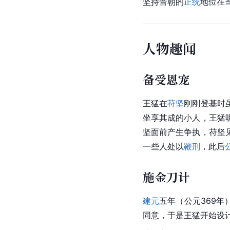
坚持晋朝的
正统
地位在
人物趣闻
备受恩宠
王猛在
苻坚
刚刚登基时
坐享其成的小人，王猛
坚面前产生争执，苻坚
一些人处以
鞭刑
，此后
施金刀计
建元
五年（公元369年
同意，于是王猛开始设