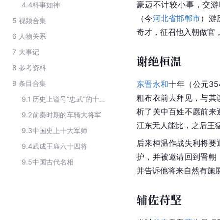
豪迈不计较小事，交游
4.4
料事如神
（今
河北省邯郸市
）游
5
视频合集
奇才，征召他入朝做官
6
人物关系
7
大事记
谢绝桓温
8
参考资料
9
条目合集
东晋
永和
十年（公元3
粗布衣前去拜见，与其
9.1
历史上谥号“忠武”的十大名将
析了
关中
百姓不愿前来
9.2
前秦时期的车骑大将军
江东
无人能比，之后王
9.3
中国史上十大军师
后来桓温作战失利将要
9.4
武成王庙六十四将
护，并被邀请回到
晋朝
9.5
中国古代名相
并告诉他将来自然有施
辅佐苻坚