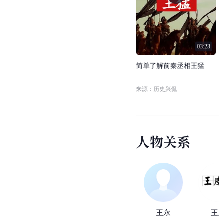
03:23
简
单
了
解
前
秦
丞
相
王
猛
来源：历史兴侃
人
物
关
系
王永
王