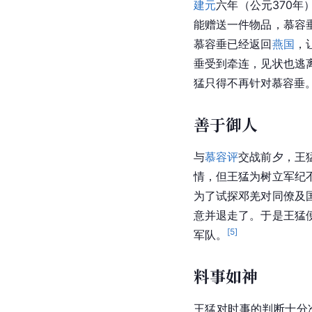
建元
六年（公元370年
能赠送一件物品，慕容
慕容垂已经返回
燕国
，
垂
受到牵连，见状也逃
猛只得不再针对慕容垂
善于御人
与
慕容评
交战前夕，王
情，但王猛为树立军纪
为了试探邓羌对同僚及
意并退走了。于是王猛
[
5
]
军队。
料事如神
王猛对时事的判断十分