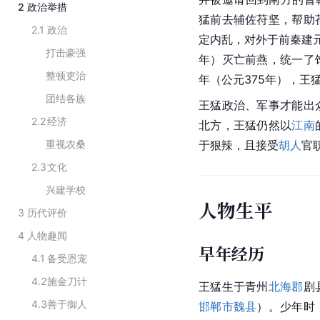
2
政治举措
猛前去辅佐苻坚，帮助
2.1
政治
定内乱，对外于前秦
建
打击豪强
年）灭亡
前燕
，统一了
整顿吏治
年（公元375年），王
团结各族
王猛政治、军事才能出
2.2
经济
北方，王猛仍然以
江南
重视农桑
于狠辣，且接受
胡人
官
2.3
文化
兴建学校
人物生平
3
历代评价
4
人物趣闻
早年经历
4.1
备受恩宠
4.2
施金刀计
王猛生于青州
北海郡
剧
4.3
善于御人
邯郸市魏县
）。少年时