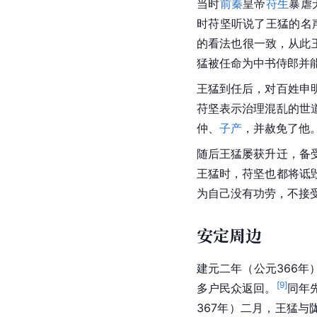
当时
前秦
皇帝
苻生
暴虐
时苻坚听说了王猛的名
的看法也很一致，从此
猛被任命为
中书
侍郎并
王猛到任后，对百姓申
苻坚表示治理混乱的世
仲
、
子产
，并赦免了他
随后王猛屡获升迁，备
王猛时，苻坚也都将诋
为自己没有功劳，不接
安定周边
建元
二年（公元366年
[
9
]
多户民众返回。
同年
367年）二月，王猛与