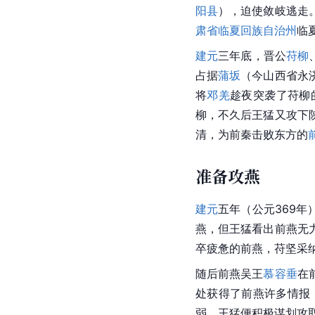
阳县
），迫使敛岐逃走
肃省
临夏回族自治州
临
建元
三年底，晋公
苻柳
占据
蒲坂
（今
山西省永
将
邓羌
趁夜突袭了苻柳
柳
，不久后王猛又攻下
清，为前秦击败东方的
准备攻燕
建元
五年（公元369年
燕，但王猛看出前燕无
卒疲惫的前燕，苻坚采
随后
前燕
吴王
慕容垂
在
处获得了前燕许多情报
弱，王猛便积极谋划攻