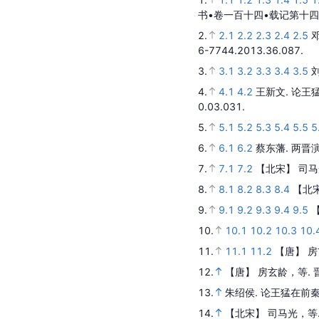
书•卷一百十四•载记第十四
2.
2.1
2.2
2.3
2.4
2.5
6-7744.2013.36.087.
3.
3.1
3.2
3.3
3.4
3.5
4.
4.1
4.2
王新文.
论王
0.03.031.
5.
5.1
5.2
5.3
5.4
5.5
5
6.
6.1
6.2
蔡东藩.
两晋
7.
7.1
7.2
【北宋】 司马
8.
8.1
8.2
8.3
8.4
【北
9.
9.1
9.2
9.3
9.4
9.5
10.
10.1
10.2
10.3
10.
11.
11.1
11.2
【唐】 房
12.
【唐】 房玄龄，等.
13.
朱绍侯.
论王猛在前
14.
【北宋】 司马光，等