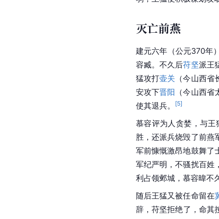
灭亡前燕
建元六年（公元370年
容臧
。不久后
苻坚
派王
猛攻打
壶关
（今
山西省
安攻下
晋阳
（今山西省
[
5
]
使其退兵。
慕容
评为人贪婪，与王
胜，还派兵烧毁了前燕
军前慷慨激昂地鼓舞了
军纪严明，不骚扰百姓
利占领邺城，慕容暐不
随后王猛又被任命留在
辞，苻坚拒绝了，命其