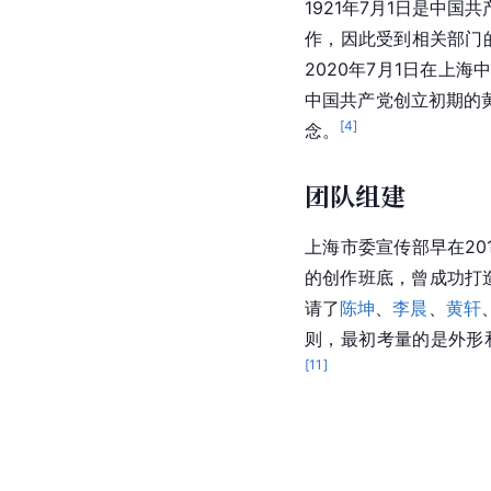
1921年7月1日是
中国共
作，因此受到相关部门的
2020年7月1日在上海
中国共产党
创立初期的
[
4
]
念。
团队组建
上海市委宣传部早在20
的创作班底，曾成功打
请了
陈坤
、
李晨
、
黄轩
则，最初考量的是外形和
[
11
]