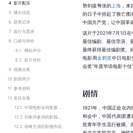
4
影片配乐
势剑拔弩张的
上海
，来
5
播出信息
的日子中担起了救亡图
6
获奖记录
中国共产党，让中国革
7
发行与票房
该片于2021年7月1日
8
口碑与评价
最佳编剧、最佳导演、
最终获得最佳编剧奖。此
8.1
网站评分
电影周
金鹤奖
中日电影
8.2
影片评价
会奖“年度华语电影十佳
9
视频合集
10
剧情简介
11
参考资料
剧情
12
条目合集
12.1
中国电影金鸡奖最佳编剧历届获奖作品
1921年，中国正处在
和会中，中国代表团遭
12.2
刘家祎参演的影视作品
批青年学生流行被捕。
12.3
祖峰主演的影视作品
发北京市民宣言，被暗