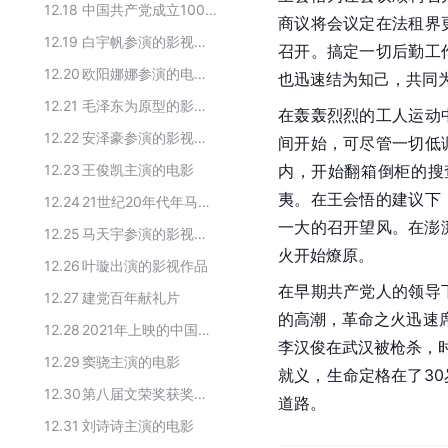
12.18
中国共产党成立100周年庆祝活动
商议将会议定在法租界
12.19
白宇帆参演的影视作品
召开。搞定一切后勤工
12.20
欧阳娜娜参演的电影、电视剧作品
也迅速结为知己，共同
12.21
毛泽东为原型的影视作品
在轰轰烈烈的工人运动
12.22
安泽豪参演的影视作品
间开始，可尽管一切低
12.23
王俊凯主演的电影
内，开始翻箱倒柜的搜
夷。在王会悟的建议下
12.24
21世纪20年代年马天宇出演的影视剧综艺
一大的召开望风。在澎
12.25
马天宇参演的影视作品
火开始燎原。
12.26
叶璇出演的影视作品
在早期共产党人的领导
12.27
建党百年献礼片
的高潮，革命之火迅速席
12.28
2021年上映的中国大陆电影
李汉俊在武汉被枪杀，时年
12.29
窦骁主演的电影
就义，生命定格在了3
12.30
第八届文荣奖获奖名单
道路。
12.31
刘诗诗主演的电影