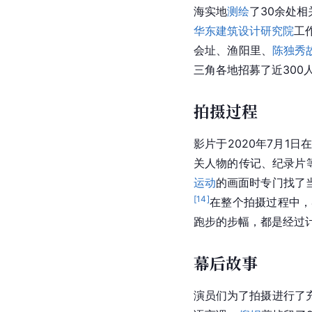
海实地
测绘
了30余处
华东建筑设计研究院
工
会址、
渔阳里
、
陈独秀
三角各地招募了近300
拍摄过程
影片于2020年7月1日
关人物的
传记
、纪录片
运动
的画面时专门找了
[
14
]
在整个拍摄过程中，
跑步的步幅，都是经过
幕后故事
演员们为了拍摄进行了