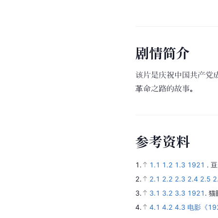
剧
情
简
介
该片是庆祝中国共产党
革命之路的故事。
参
考
资
料
1.
1.1
1.2
1.3
1921
.
豆
2.
2.1
2.2
2.3
2.4
2.5
2
3.
3.1
3.2
3.3
1921
.
猫
4.
4.1
4.2
4.3
电影《1