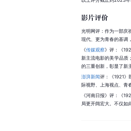
以上评分截止到2023年
影片评价
光明网评：作为一部庆
现代、更为青春的基调
《
传媒观察
》评：《1
新主流电影的美学品质
的三重创新，彰显了新
澎湃新闻
评：《1921
际视野、上海视点、
青
《
河南日报
》评：《19
局更开阔宏大。不仅如