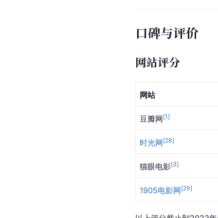
口碑与评价
网站评分
网站
[
1
]
豆瓣网
[
28
]
时光网
[
3
]
猫眼电影
[
29
]
1905电影网