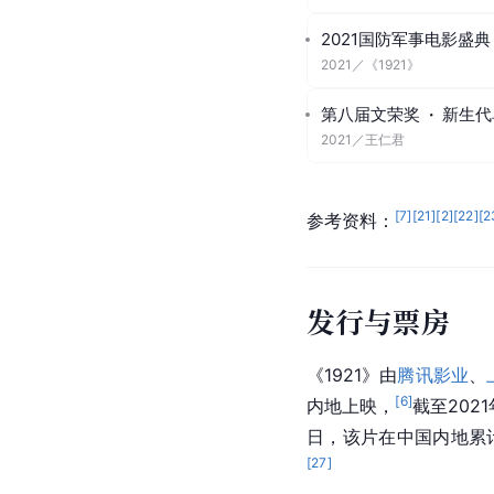
2021国防军事电影盛典
2021
／
《1921》
第八届文荣奖
·
新生代
2021
／
王仁君
[
7
]
[
21
]
[
2
]
[
22
]
[
2
参考资料：
发行与票房
《1921》由
腾讯影业
、
[
6
]
内地上映，
截至202
日，该片在中国内地累计
[
27
]