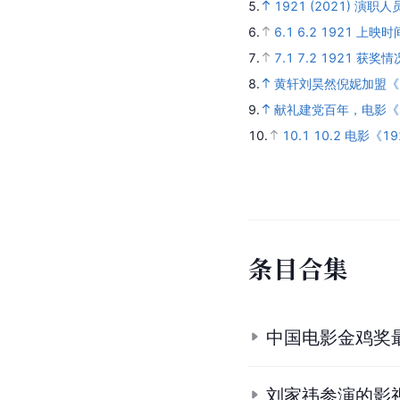
5.
1921 (2021) 演职人
6.
6.1
6.2
1921 上映时
7.
7.1
7.2
1921 获奖情
8.
黄轩刘昊然倪妮加盟《1
9.
献礼建党百年，电影《
10.
10.1
10.2
电影《1
条
目
合
集
中国电影金鸡奖
刘家祎参演的影