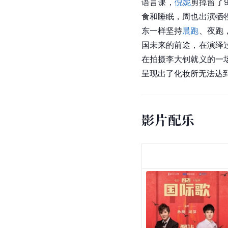
语言课，
倪妮
剪掉留了
食和睡眠，周也出演牺
东一样坚持
晨跑
、夜跑
国未来的前途，在演绎
在拍摄李大钊就义的一
呈现出了化妆所无法达
影片配乐