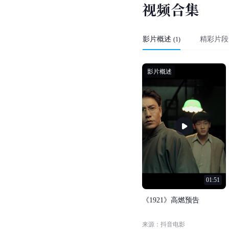
视
频
合
集
影片概述
精彩片段
(
1
)
影片概述
01:51
《
1
9
2
1
》
高
燃
预
告
来源：抖音电影