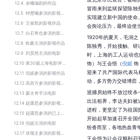
12.4
余曦编剧的作品
冒雨来到监狱探望陈独
12.5
钟楚曦参演的影视作品
实现建立新中国的使命
12.6
王俊凯的影视作品
会舆论压力，最终迫使
12.7
白石隼也参演的影视作品
1920年的夏天，毛润之
12.8
欧豪主演的影视作品
陈独秀，开始接触、研
12.9
刘昊然主演的电影
时，上海的工人运动也
12.10
第30届上海电影评论学会获奖名单
饰）与王会悟（
倪妮
 
迎来了共产国际代表马
12.11
倪妮参演的影视作品
动，多方势力交错博弈
12.12
高容方参演的影视作品
巡捕房始终不放过绞杀
12.13
蒙太奇手法电影
出法租界，李达夫妇被
12.14
赵露思参演的影视作品
进程，更坚定了为祖国
12.15
赵露思参演的已上映影视剧作品
开始起草加速召开全国
12.16
倪妮主演的电影
纷沓而至，各地热血青
12.17
张颂文参演的影视作品
王会悟为让会议顺利召