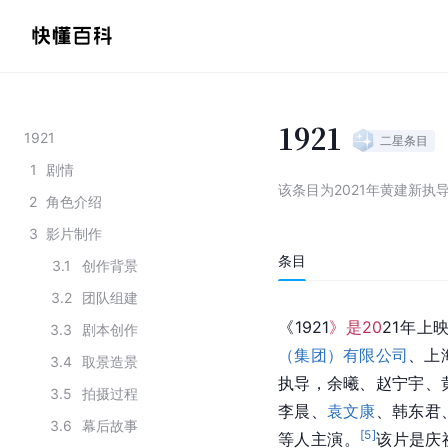
1921
1921
二星
条目
1
剧情
该条目为
2021年黄建新执
2
角色介绍
3
影片制作
条目
3.1
创作背景
3.2
团队组建
《1921
》是20
21年上
3.3
剧本创作
（集团）有限公司
、上
3.4
取景造景
执导，余曦、赵宁宇、
3.5
拍摄过程
李晨、
袁文康
、韩东君
3.6
幕后故事
[
5
]
等人主演。
该片是庆