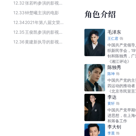
12.32
张若昀参演的影视作品
角色介绍
12.33
钟楚曦主演的电影
12.34
2021年第八届文荣奖入围名单
毛泽东
12.35
王俊凯参演的影视剧作品
王仁君
饰
12.36
黄建新执导的影视作品
中国共产党领导
织新民学会，1
钊和陈独秀，广
《湘江评论》
陈独秀
陈坤
饰
中国共产党的主
四运动的推动者
《北京市民宣言
李达
黄轩
饰
中国共产党早期
进思想，在上海
和筹备工作
李大钊
李晨
饰