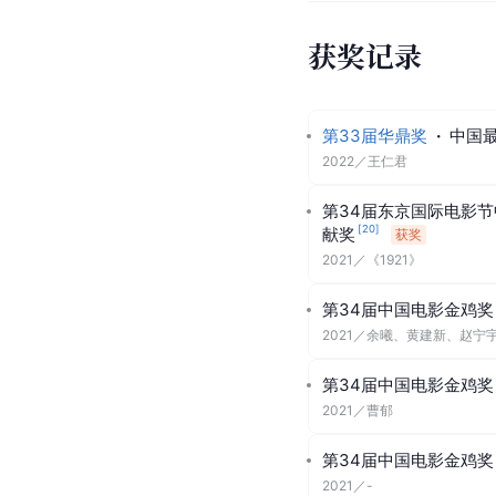
获奖记录
第33届华鼎奖
·
中国
2022
／
王仁君
第34届东京国际电影
[
20
]
献奖
获奖
2021
／
《1921》
第34届中国电影金鸡奖
2021
／
余曦、黄建新、赵宁
第34届中国电影金鸡奖
2021
／
曹郁
第34届中国电影金鸡奖
2021
／
-