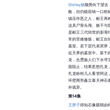
Shirley杨
顺势向下望去
敞，但仍能容纳一口棺
镇压作恶之人，献王再
这具尸骨头颅、躯干与
是献王三代转世的影骨
常的苦难修炼，献王自
墓室。若下层代表冥界
征天界的墓室中。基于
龙，怂恿族人们下水寻
面阻止，结果惹怒扎龙
扎龙吩咐几人看管阿达
环壁两旁矗立着天神石
外诡异。
第14集
王胖子
得知石像眼睛由