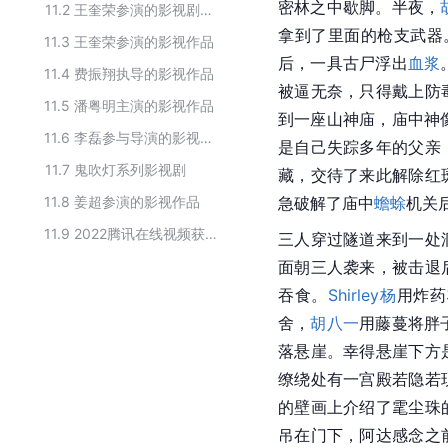
密林之中歇脚。半夜，
11.2
王奎荣参演的影视剧作品
拿到了里面的枪支武器
11.3
王奎荣参演的影视作品
后，一具古尸浮出
血浆
11.4
费振翔执导的影视作品
被逼无奈，只得戴上防
11.5
潘粤明主演的影视作品
到一座山神庙，庙中神
11.6
李磊参与导演的影视作品
是自己失踪多年的父亲
11.7
鬼吹灯系列影视剧
藏，交待了来此解除红
11.8
姜超参演的影视作品
急破解了庙中
蟾蜍
机关
11.9
2022腾讯在线视频获得金鹅荣誉名单
三人穿过隧道来到一处
面朝三人袭来，被击退
吞食。
Shirley杨
用炸药
舍，
胡八一
用藤蔓将胖子
落悬崖。幸得悬崖下方
缭绕处有一宫殿若隐若
的壁画上介绍了雮尘珠
吊在门下，阿达感念之