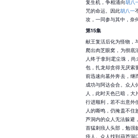
复生机，争相涌向
胡八
咒的命运。因此
胡八一
攻，一同参与其中，奈
第15集
献王复活后化为怪物，与
爬出肉芝眼窝，为彻底
人终于拿到雮尘珠，尚
包，扎龙却贪得无厌索
前迅速向墓外奔去，继
成功与阿达会合。众人
人，此时天色已暗，大
行进顺利，若不出意外
人的嘶鸣，仍掩盖不住
芦洞内的众人无法躲避
首猛刺痋人头部，勉强
痋人。众人找到葫芦洞