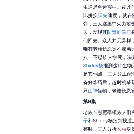
虫逼退至迷雾中。趁此
比拼换
弹夹
速度，就在
弹，三人遂集中火力攻击
边，发现其
防毒面罩
已
们回去。众人并无异样
唯有老族长恩宽不愿离
八一不忍族人惨死，决
Shirley杨
推测这种生物
是其弱点。三人分工配
备好炸药后，趁时机成
只
山神
怪物，老族长恩
第9集
老族长恩宽率领族人们
子
和Shirley杨荡
整时，三人分析
长虫
身