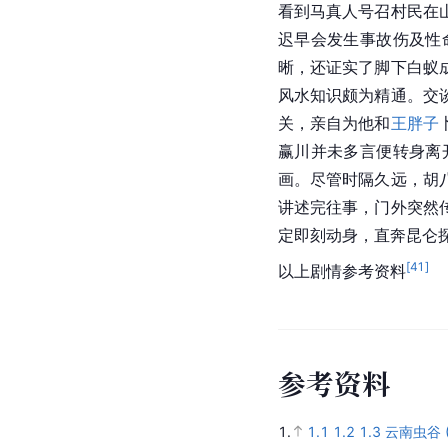
看到马真人号召村民在
迟早会发生事故伤及性
晰，还证实了脚下白蚁
风水知识颇为精通。交
关，亲自为他和
王胖子
赢川并未多言便转身离
画。尽管时隔久远，胡
讲述完往事，门外突然
定即刻动身，直奔昆仑
[
41
]
以上剧情参考资料
参
考
资
料
1.
1.1
1.2
1.3
云南虫谷 (