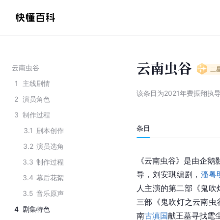
云南虫谷
云南虫谷
三
1
主线剧情
该条目为
2021年费振翔执
2
演员角色
3
制作过程
条目
3.1
剧本创作
3.2
演员选角
《云南虫谷》是由企鹅
3.3
制作过程
导，刘安琪编剧，
潘粤
3.4
幕后花絮
人主演的第二部《鬼吹
3.5
音乐原声
三部《鬼吹灯之云南虫
4
剧集特色
南
古滇国
献王墓寻找雮