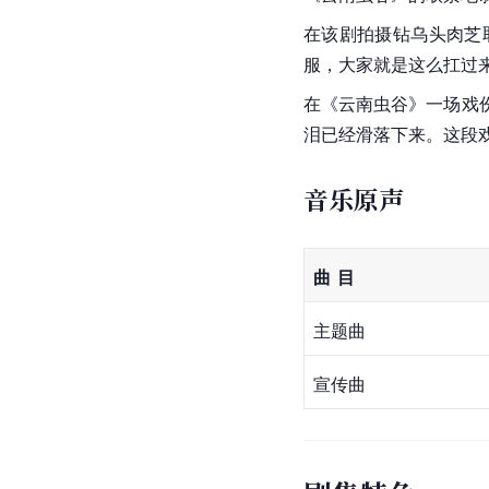
在该剧拍摄钻
乌头
肉芝
服，大家就是这么扛过
在《云南虫谷》一场戏
泪已经滑落下来。这段
音乐原声
曲  目
主题曲
宣传曲