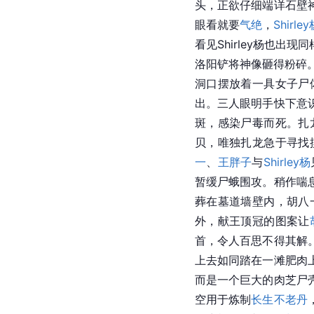
头，正欲仔细端详石壁
眼看就要
气绝
，
Shirle
看见Shirley杨也
洛阳铲将神像砸得粉碎
洞口摆放着一具女子尸
出。三人眼明手快下意
斑，感染尸毒而死。扎
贝，唯独扎龙急于寻找
一
、
王胖子
与
Shirley杨
暂缓尸蛾围攻。稍作喘
葬在墓道墙壁内，胡八
外，献王顶冠的图案让
首，令人百思不得其解
上去如同踏在一滩肥肉
而是一个巨大的肉芝尸
空用于炼制
长生不老丹