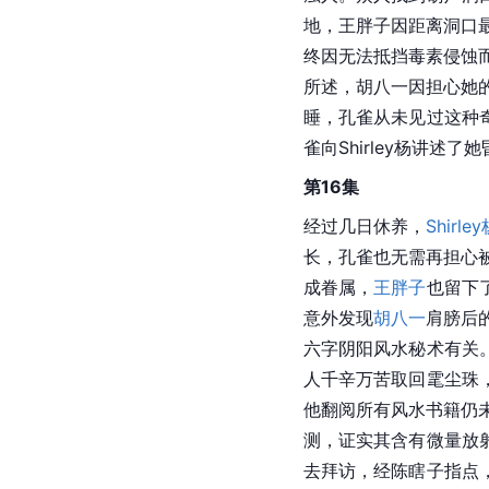
地，王胖子因距离洞口最
终因无法抵挡毒素侵蚀
所述，胡八一因担心她的
睡，孔雀从未见过这种
雀向Shirley杨讲
第16集
经过几日休养，
Shirle
长，孔雀也无需再担心被
成眷属，
王胖子
也留下
意外发现
胡八一
肩膀后
六字阴阳风水秘术有关
人千辛万苦取回雮尘珠
他翻阅所有风水书籍仍未
测，证实其含有微量放
去拜访，经陈瞎子指点