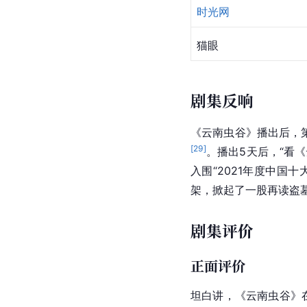
时光网
猫眼
剧集反响
《云南虫谷》播出后，
[
29
]
。播出5天后，“看
入围“2021年度
中国
十
架，掀起了一股再读盗
剧集评价
正面评价
坦白讲，《云南虫谷》