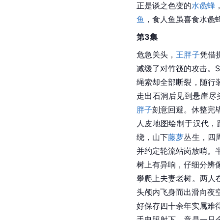
正是谈之色变的
水彘蜂
鱼
，食人鱼虽喜食水彘
第3集
危急关头，
王胖子
凭借
减缓了对竹筏的攻击。Sh
绳索却全部断裂，随行
走出石洞后见到悬崖尽
胖子
刻意回避。休整完毕
人皮地图绘制于汉代，
绕，山下
藤萝
丛生，四
并约定轮流站岗放哨。
树上有异响，仔细分辨像
攀爬上夫妻老树。两人
头颅内飞身而出滑向夜空
好保存四十余年实属难
手电照射下，竟是一只