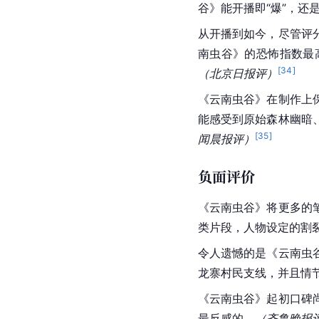
谷》能开播即“爆”，还
从开播到如今，尽管评
南虫谷》的恐怖指数最
[
34
]
（
北京日报
评）
《
云南
虫谷》在制作上
能感受到
原始森林
幽暗
[
35
]
闻晨报评）
负面评价
《云南虫谷》将更多的
类片段，
人物设定
的割
令人遗憾的是《云南虫
龙寨村民支线，并且情
《云南虫谷》起初口碑
最反感的。
（齐鲁晚报