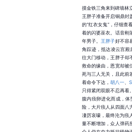
摸金铁三角来到碑墙林立
王胖子准备开启铜鼎封
的“红衣女鬼”，仔细查
着的闪婆巫衣。话音刚
年男子。
王胖子
好不容
角踪迹，抵达凌云宫殿后
往大门移动，王胖子却
救命的缘由，恩宽却被
死与三人无关，且此前
着命令下达，
胡八一
、
S
只得紧闭双眼不忍再看
腹内痋卵进化而成，体
险，大片痋人从四面八
凄厉哀嚎，最终沦为痋
量不断增加，众人弹药
众人仍在奋力抵抗怪物