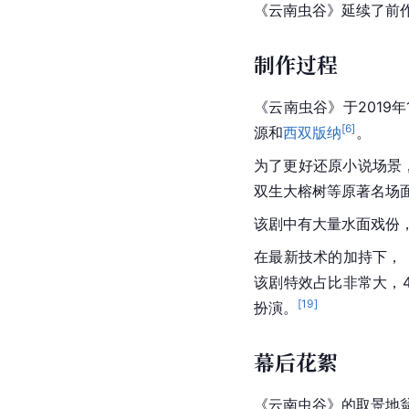
《云南虫谷》延续了前
制作过程
《云南虫谷》于2019
[
6
]
源和
西双版纳
。
为了更好还原小说场景
双生大榕树等原著名场
该剧中有大量水面戏份，
在最新技术的加持下，
该剧特效占比非常大，4
[
19
]
扮演。
幕后花絮
《云南虫谷》的取景地