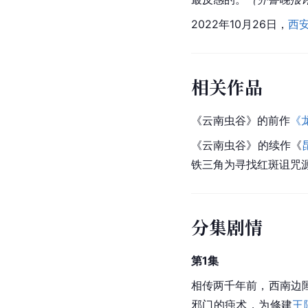
2022年10月26日，
西
相关作品
《云南虫谷》的前作
《
《云南虫谷》的续作《
铁三角为寻找红斑诅咒
分集剧情
第1集
相传两千年前，西南边
邪门的痋术，为修建
王