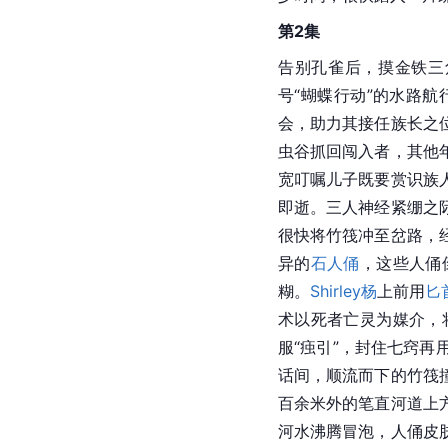
第2集
告别孔雀后，摸金铁三
号“蝴蝶行动”的水路
会，助力其接任族长之
虫谷抓回闯入者，其他
宽叮嘱儿子既要赏识族
即逝。三人神经紧绷之
很快将竹筏冲至岔路，
异的
石人俑
，这些人俑
糊。
Shirley杨
上前用
匕
术以死者亡灵为媒介，
服“痋引”，封住七窍再
话间，顺流而下的竹筏
百余米外的笔直河道上
河水沸腾冒泡，人俑皮