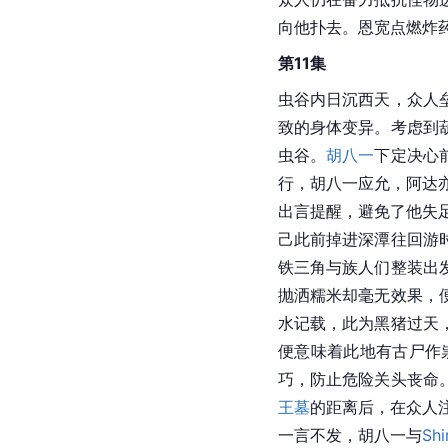
向他扑去。恩宽点燃炸
第11集
虫谷内日沉西天，众人
致的身体变异。考虑到
虫谷。
胡八一
下定决心
行，胡八一应允，阿达
出言提醒，避免了他失足
己此前掉进深潭往回游
铁三角与族人们整装出
抛洒糯米却毫无效果，
水记载，此为黑猪过天
便意味着此地有古尸作祟
巧，防止危险关头丧命
王墓
的距离后，在众人注视
一言不发，胡八一与
Shi