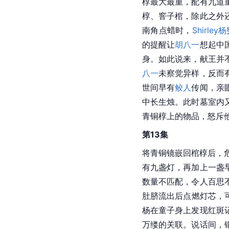
椁最大最重，配有九道
椁、窨子棺，除此之外
南角点蜡时，
Shirley杨
的提醒让
胡八一
想起中
身。如此说来，献王并
八一
未察觉异样，反而
世间早有
鲛人
传闻，亲
中长生烛。此时墓室内
青铜椁上的物品，怒斥
第13集
将青铜镜嵌回棺椁后，
有九盏灯，再加上一盏
数量不匹配，令人百思
肚脐流出后点燃灯芯，
杨在童子身上发现红斑
万缕的关联。说话间，