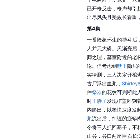
已开枪反击，枪声却引
出尽风头且受族长看重
第4集
一番险象环生的搏斗后
人并无大碍。天渐亮后
葬之理，墓室附近的老
论。但考虑到
献王
隐居
实猜测，三人决定开棺
古尸浮出血浆，
Shirle
件
祭器
的花纹可判断此
时
王胖子
发现棺盖雕刻着
内爬出，以极快速度发起攻
浆
流出后，纠缠的痋蟒
令将三人抓回寨子，不
山谷，谷口两座巨石长