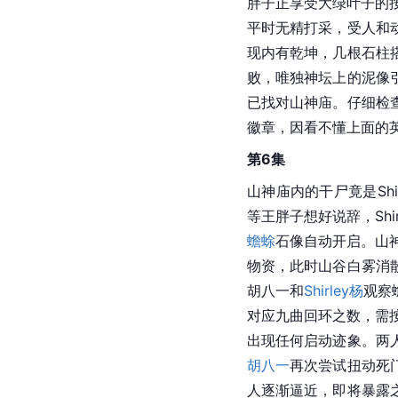
胖子正享受大绿叶子的
平时无精打采，受人和
现内有乾坤，几根石柱
败，唯独神坛上的泥像
已找对山神庙。仔细检
徽章，因看不懂上面的
第6集
山神庙内的干尸竟是Shi
等王胖子想好说辞，Sh
蟾蜍
石像自动开启。山神
物资，此时山谷白雾消
胡八一和
Shirley杨
观察
对应九曲回环之数，需按
出现任何启动迹象。两
胡八一
再次尝试扭动死
人逐渐逼近，即将暴露