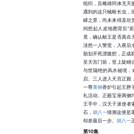
组织，且雌雄同体无天
遇到的这只蜮蜋长虫，
嵘之景，尚未来得及欣
间想起人皮地图背后“
竟，确认献王是否真在
淡然一人警觉，入夜后
胎划开死漂腹腔，正成
至天宫门前，登上陡峭
与世隔绝的风水秘境，
启。三人进入天宫正殿
一尊
青铜
香炉引起王胖子
礼活动。正殿宝座两侧
王手中，汉天子派使者
石，
胡八一
猜测这便是
却差最后一步。
胡八一
第10集