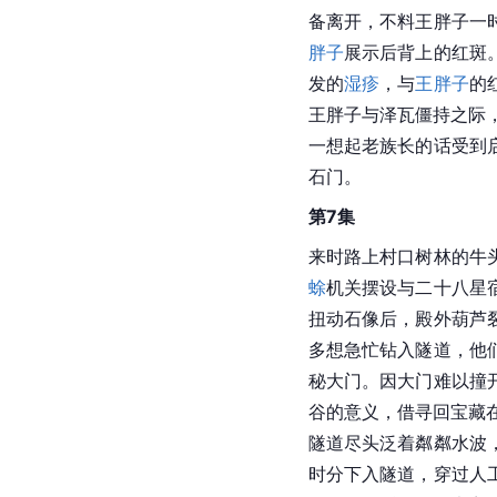
备离开，不料王胖子一
胖子
展示后背上的红斑
发的
湿疹
，与
王胖子
的
王胖子与泽瓦僵持之际
一想起老族长的话受到
石门。
第7集
来时路上村口树林的牛
蜍
机关摆设与二十八星
扭动石像后，殿外葫芦
多想急忙钻入隧道，他
秘大门。因大门难以撞
谷的意义，借寻回宝藏
隧道尽头泛着粼粼水波
时分下入隧道，穿过人