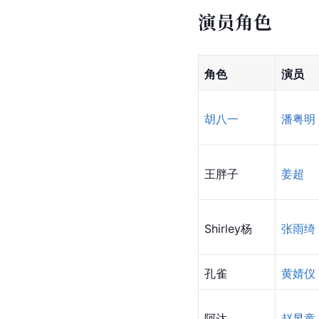
演员角色
角色
演员
胡八一
潘粤明
王胖子
姜超
Shirley杨
张雨绮
孔雀
黄婧仪
阿达
赵昱童