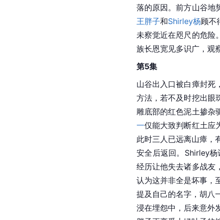
落的原因。前方山谷地
王胖子
和
Shirley杨
顾不
未察觉近在咫尺的危险
族长恩宽见多识广，观
第5集
山谷出入口被白瘴封死
方法，若不及时挖出眼
雕底部的红色泥土掺杂
一
仅能大致判断红土应
此时三人已远离山瘴，
安全后返回。Shirl
经历让他失去诸多战友
认为这并非全是坏事，
提及自己的名字，胡八一
浸在埋怨中，后来意外发