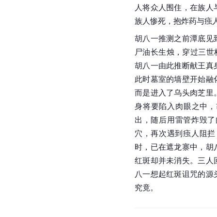
人将众人围住，在族人
族人惨死，抱炸药与痋
胡八一推测之前潭底见
尸油长生烛，穿过三世
胡八一由此推断献王真
此时墓室的墙壁开始融
而是进入了乌头肉芝里
身将要陷入肉眼之中，
出，随后用雷管炸毁了
穴，再次遇到痋人阻拦
时，已在遮龙寨中，胡
红斑却并未消失。三人
八一想起红斑诅咒的源
究竟。