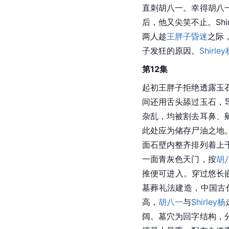
直刺胡八一。幸得胡八
后，他又尖笑不止。Sh
两人趁
王胖子
昏迷
之际
子发狂的原因。
Shirle
第12集
起初王胖子拒绝透露玉
间还用舌头舔过玉石，
杂乱，均被割去耳鼻、
此处应为储存尸油之地
面石壁内整齐排列着上
一面青灰色天门，按
胡
推便可进入。穿过悠长
墓葬礼法建造，中国古
高，
胡八一
与
Shirley杨
阔。墓穴为回字结构，