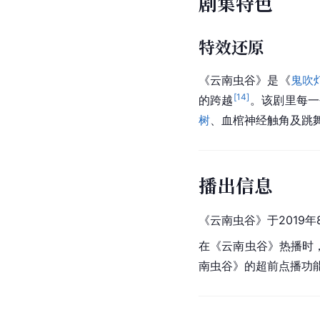
剧集特色
特效还原
《云南虫谷》是《
鬼吹
[
14
]
的跨越
。该剧里每一
树
、血棺神经
触角
及
跳
播出信息
《云南虫谷》于2019年
在《云南虫谷》热播时
南虫谷》的超前点播功