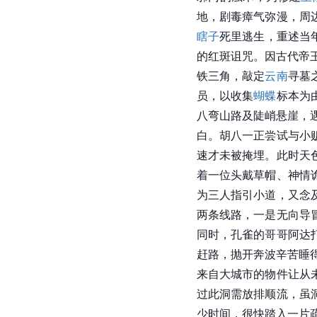
地，剧毒瘴气弥漫，周
瞎子
死里逃生，重述当
的红斑诅咒。因古代帝
铁三角，敲定
云南
寻墓
员，以收集
蝴蝶
标本为
八弯山路及陡峭悬崖，
白。胡八一正尝试与小
速才未被掩埋。此时天
着一位头戴草帽、神情
为三人指引小道，又念
两条线路，一是无向导
同时，孔雀的哥哥阿达
赶路，抛开奔波辛苦睡
来自大城市的物件让从
过此洞需放排顺流，虽
少时间，很快踏入一片