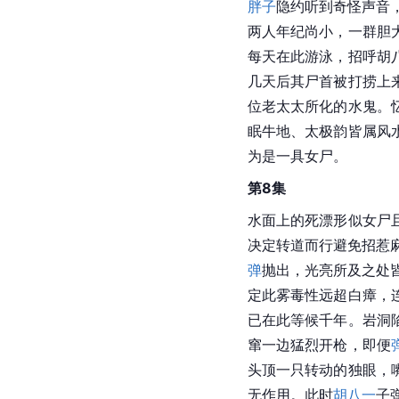
胖子
隐约听到奇怪声音，S
两人年纪尚小，一群胆
每天在此游泳，招呼胡
几天后其尸首被打捞上
位老太太所化的水鬼。
眠牛地、太极韵皆属风
为是一具女尸。
第8集
水面上的死漂形似女尸
决定转道而行避免招惹
弹
抛出，光亮所及之处皆
定此雾毒性远超白瘴，
已在此等候千年。岩洞
窜一边猛烈开枪，即便
头顶一只转动的独眼，
无作用。此时
胡八一
子