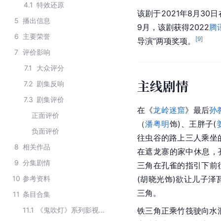
4.1
特效还原
该剧于2021年8月30日
5
播出信息
9月，该剧获得2022
腾
6
主要荣誉
[
9
]
导演”两项奖项。
7
评价影响
7.1
大众评分
主线剧情
7.2
剧集反响
7.3
剧集评价
在《
龙岭迷窟
》最后
孙
正面评价
（
潘粤明
饰)、王胖子(
负面评价
往虫谷的路上三人乘坐
8
相关作品
在遮龙寨的家中休息，
9
分集剧情
三角在孔雀的指引下前
10
参考资料
(胡晓光饰)欲让儿子
三角。
11
条目合集
11.1
《鬼吹灯》系列影视作品
铁三角正乘竹筏驶向水