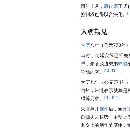
同年十月，
唐代宗
正式
[
控制权也得以合法化。
入朝觐见
大历
八年（公元773年
当时，朝廷实际已经失
[a]
，朱泚派遣弟弟
朱滔
[
12
]
[
13
]
等他到来。
大历九年（公元774年
幽州，朱泚表示就算是
[
1
]
[
3
]
[
13
]
绢等无数。
朱泚离开
幽州
后，幽州
自知失去权势，主动上
名义上的幽州节度使，