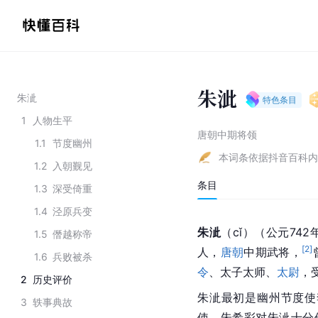
朱泚
朱泚
特色条目
1
人物生平
唐朝中期将领
1.1
节度幽州
本词条依据抖音百科内
1.2
入朝觐见
条目
1.3
深受倚重
1.4
泾原兵变
朱泚
（cǐ）（公元742
1.5
僭越称帝
[
2
]
人，
唐朝
中期
武将
，
1.6
兵败被杀
令
、
太子
太师
、
太尉
，
2
历史评价
朱泚最初是幽州节度使
3
轶事典故
使，朱希彩对朱泚十分