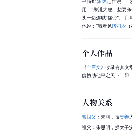
书侍郎
源休
连忙说：“
用！”朱泚大怒，想要
头一边连喊“饶命”。
他说：“我看见
段司农
（
个人作品
《
全唐文
》收录有其文
能协助他平定天下，即
人物关系
曾祖父
：朱利，授
赞善
祖父：朱思明，授太子