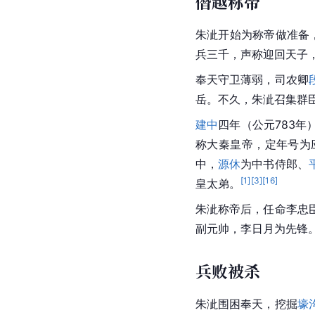
僭越称帝
朱泚开始为称帝做准备
兵三千，声称迎回天子
奉天守卫薄弱，司农卿
岳。不久，朱泚召集群
建中
四年（公元783
称大秦皇帝，定年号为
中，
源休
为中书侍郎、
[
1
]
[
3
]
[
16
]
皇太弟。
朱泚称帝后，任命李忠
副元帅，李日月为先锋
兵败被杀
朱泚围困奉天，挖掘
壕