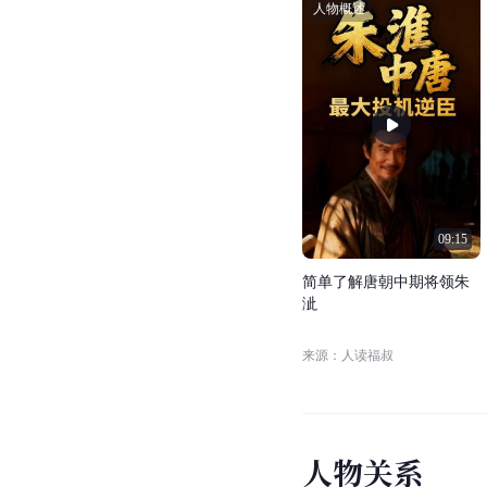
人物概述
09:15
简
单
了
解
唐
朝
中
期
将
领
朱
泚
来源：人读福叔
人
物
关
系