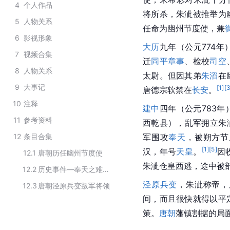
4
个人作品
将所杀，朱泚被推举为
5
人物关系
任命为幽州节度使，兼
6
影视形象
大历
九年（公元774
7
视频合集
迁
同平章事
、检校
司空
8
人物关系
太尉
。但因其弟
朱滔
在
9
大事记
[
1
]
[
唐德宗
软禁在
长安
。
10
注释
建中
四年（公元783
11
参考资料
西乾县
），乱军拥立朱
12
条目合集
军围攻
奉天
，被
朔方节
[
1
]
[
5
]
汉，年号
天皇
。
因
12.1
唐朝历任幽州节度使
朱泚仓皇西逃，途中被部
12.2
历史事件—奉天之难相关人物
泾原兵变
，朱泚称帝，
12.3
唐朝泾原兵变叛军将领
间，而且很快就得以平
策。
唐朝
藩镇割据
的局