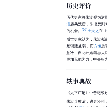
历史评价
历代史家将朱泚视为逆
滔
起兵叛唐，朱泚受到
[
20
]
的机会。
王夫之
在《
后世史家认为，朱泚叛
是朝廷益弱，而
方镇
愈
意冷，自此开始猜忌大
更加无能为力，中央权
轶事典故
《太平广记》中曾记载
朱泚兵败后，逃奔泾州