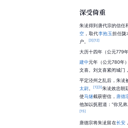
深受倚重
朱泚得到唐代宗的信任
空
，取代
李抱玉
担任陇
[
3
]
[
12
]
户。
大历十四年（公元779
建中
元年（公元780年
文喜。刘文喜紧闭城门
平定泾州之乱后，朱泚
[
1
]
[
3
]
太尉
。
朱泚效忠朝
使
马燧
截获密信，
唐德
他加以抚慰道：“你兄
[
15
]
唐德宗将朱泚留在
长安