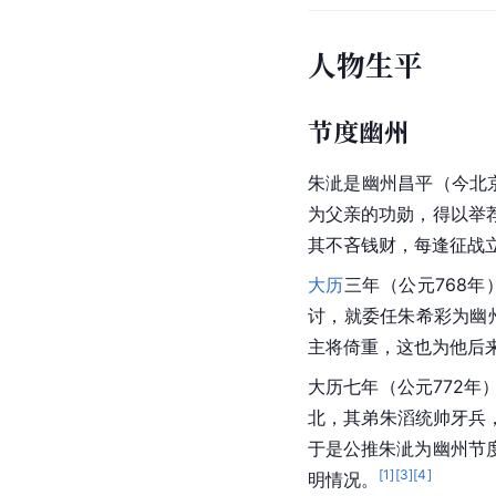
人物生平
节度幽州
朱泚是幽州昌平（今北京
为父亲的功勋，得以举
其不吝钱财，每逢征战
大历
三年（公元768
讨，就委任朱希彩为幽
主将倚重，这也为他后
大历七年（公元772
北，其弟朱滔统帅牙兵
于是公推朱泚为幽州节
[
1
]
[
3
]
[
4
]
明情况。