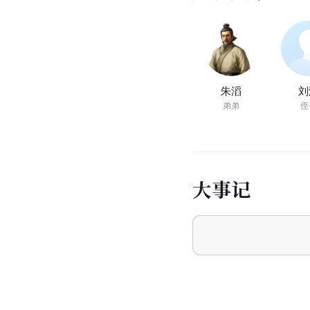
朱滔
刘
弟弟
侄
大
事
记