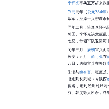
李怀光
率兵五万赶来救
兴元
元年（
公元784年
叛军，泾原士兵密谋杀
同年二月，恰逢李怀光
邻国。李怀光决意叛乱
恼怒，带领军队返回河
同年三月，
唐朝
官兵向
长安；五月，
尚可孤
在
八日，唐朝官兵在将领
朱泚与
姚令言
、张庭芝
泚逃到长武城（今陕西
偷跑，逃到泾州时只剩
芬、韩旻等人所杀，终年