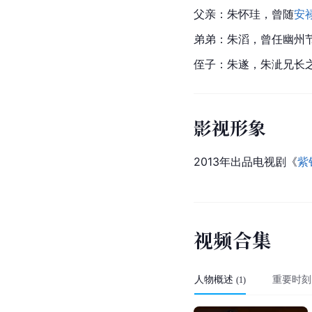
父亲：朱怀珪，曾随
安
弟弟：朱滔，曾任
幽州
侄子：朱遂，朱泚兄长
影视形象
2013年出品电视剧《
紫
视
频
合
集
人物概述
重要时刻
(
1
)