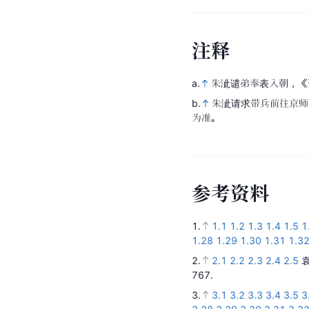
注
释
a.
朱泚谴弟奉表入朝，《
b.
朱泚请求带兵前往京师
为准。
参
考
资
料
1.
1.1
1.2
1.3
1.4
1.5
1
1.28
1.29
1.30
1.31
1.3
2.
2.1
2.2
2.3
2.4
2.5
767.
3.
3.1
3.2
3.3
3.4
3.5
3