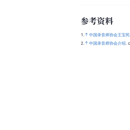
参
考
资
料
1.
中国录音师协会王宝民
2.
中国录音师协会介绍
.
c