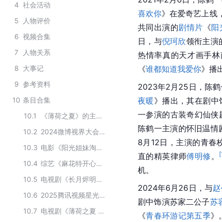
4
社会活动
喜欢你
》在爱奇艺上线，
5
人物评价
共同出演的
剧情片
《
阳
6
视频合集
日，与
倪珂欣
领衔主演
7
人物关系
热情率真的天才画手林
8
大事记
《
谁都知道我爱你
》播
9
参考资料
2023年2月25日，陈
10
条目合集
夜暖
》播出，其在剧中
一参演的古装奇幻仙侠
10.1
《薄荷之夏》的主要演员
陈鹤一主演的怀旧温情
10.2
2024微博视界大会获奖名单
8月12日，主演的青春
10.3
电影《阳光姐妹淘》的主要演员
[
直的精英律师
傅明修
。
10.4
综艺《麻花特开心第二季》的主要嘉宾
机。
10.5
电视剧《长月烬明》主要演员
2024年6月26日，与
赵
10.6
2025腾讯视频星光大赏获奖名单
剧中饰演苏家二公子
苏
10.7
电视剧《薄荷之夏 》的主要演职人员
《
青春环游记第五季
》