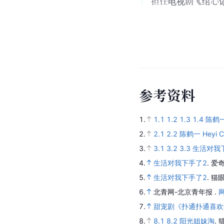
担任电视剧《绾心
参
考
资
料
1.
1.1
1.2
1.3
1.4
陈鹤
2.
2.1
2.2
陈鹤一 Heyi C
3.
3.1
3.2
3.3
生活对我下手
4.
生活对我下手了2
.
爱奇
5.
生活对我下手了2
.
猫眼
6.
北青网-北京青年报 .
7.
甜宠剧《扑通扑通喜欢
8.
8.1
8.2
阳光姐妹淘
.