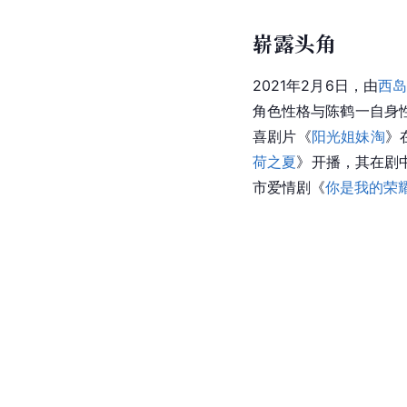
崭露头角
2021年2月6日，由
西
角色性格与陈鹤一自身
喜剧片《
阳光姐妹淘
》
荷之夏
》开播，其在剧
市爱情剧《
你是我的荣