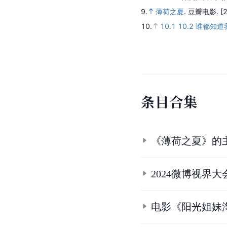
9.
薄荷之夏
.
豆瓣电影.
[
10.
10.1
10.2
谁都知道我
条
目
合
集
《薄荷之夏》的
2024微博视界
电影《阳光姐妹