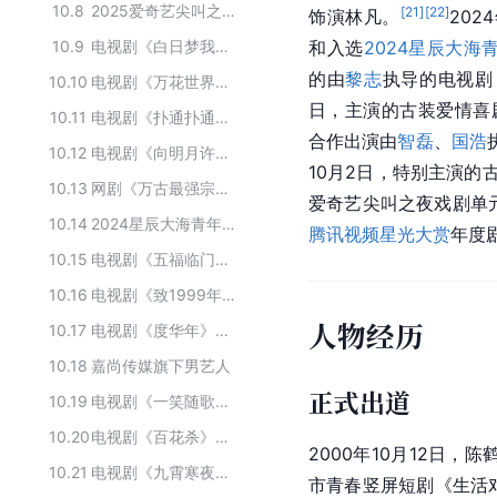
10.8
2025爱奇艺尖叫之夜荣誉名单
[
21
]
[
22
]
饰演林凡。
202
10.9
电视剧《白日梦我》主要演员
和入选
2024星辰大海
的由
黎志
执导的电视剧
10.10
电视剧《万花世界》的演职人员
日，主演的古装爱情喜
10.11
电视剧《扑通扑通喜欢你》主要演职员
合作出演由
智磊
、
国浩
10.12
电视剧《向明月许愿》的主要演职人员
10月2日，特别主演的
10.13
网剧《万古最强宗》的主要演职员
爱奇艺尖叫之夜戏剧单元
10.14
2024星辰大海青年演员优选计划入选成员名单
腾讯视频星光大赏
年度
10.15
电视剧《五福临门》的演职人员
10.16
电视剧《致1999年的自己》的主要演职人员
人物经历
10.17
电视剧《度华年》的主要演员
10.18
嘉尚传媒旗下男艺人
正式出道
10.19
电视剧《一笑随歌》的主要演职员
10.20
电视剧《百花杀》的演职人员
2000年10月12日，
10.21
电视剧《九霄寒夜暖》全部演员
市青春竖屏短剧《生活