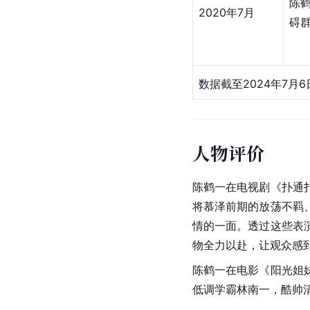
陈
2020年7月
碍
数据截至2024年7月6
人物评价
陈鹤一在电视剧《扑通
将慕泽前期的放荡不羁
情的一面。透过这些表
物全力以赴，让观众感
陈鹤一在电影《阳光姐
低调学霸林南一，酷帅