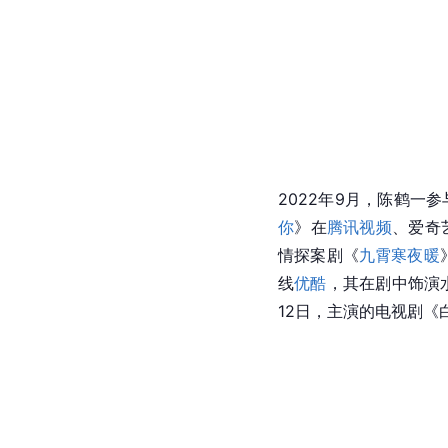
2022年9月，陈鹤一
你
》在
腾讯视频
、爱奇
情探案剧《
九霄寒夜暖
线
优酷
，其在剧中饰演
12日，主演的电视剧