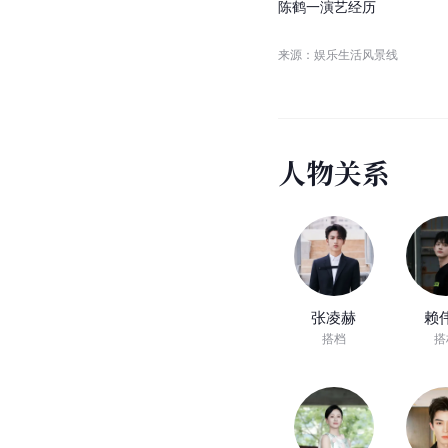
陈
鹤
一
演
艺
经
历
来源：娱乐生活风景线
人
物
关
系
张凌赫
赖
搭档
搭