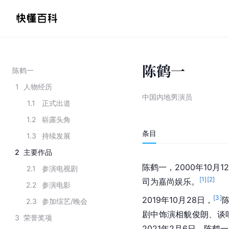
陈鹤一
陈鹤一
1
人物经历
中国内地男演员
1.1
正式出道
1.2
崭露头角
条目
1.3
持续发展
2
主要作品
陈鹤一，2000年10月1
2.1
参演电视剧
[
1
]
[
2
]
司为嘉尚娱乐。
2.2
参演电影
[
3
]
2019年10月28日，
2.3
参加综艺/晚会
剧中饰演相貌俊朗、谈
3
荣誉奖项
2021年2月6日，陈鹤