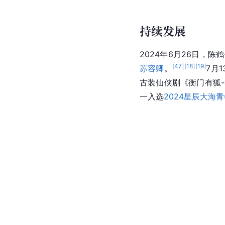
持续发展
2024年6月26日，陈
[
47
]
[
18
]
[
19
]
苏容卿
。
7月
古装仙侠剧《衡门有狐
一入选
2024星辰大海