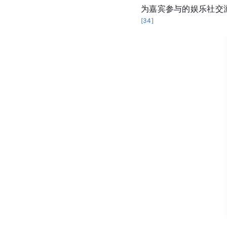
为嘉宾参与的娱乐社交
[
34
]