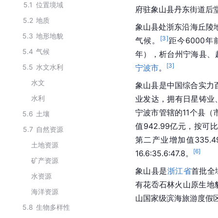
5.1
位置境域
府驻象山县丹东街道后堂
5.2
地质
象山县处浙东沿海丘陵
5.3
地形地貌
[
3
]
气候。
距今6000
5.4
气候
年），析台州宁海县、
[
3
]
5.5
水文水利
宁波市
。
水文
象山县是中国综合实力
水利
业发达，拥有日星铸业
宁波市管辖的11个县（
5.6
土壤
值942.99亿元，按可
5.7
自然资源
第二产业增加值335.
土地资源
[
6
]
16.6:35.6:47.8。
矿产资源
象山县是
浙江省
首批全
水资源
有花岙石林火山原生地
海洋资源
山国家级滨海旅游度假
5.8
生物多样性