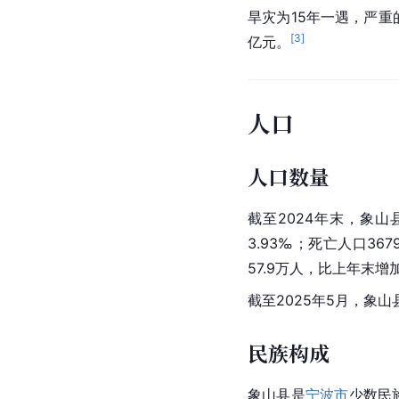
旱灾为15年一遇，严重的
[
3
]
亿元。
人口
人口数量
截至2024年末，象山
3.93‰；死亡人口36
57.9万人，比上年末增
截至2025年5月，象山
民族构成
象山县是
宁波市
少数民