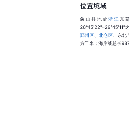
位置境域
象山县地处
浙江
东部
28°45'22″~29°45'
鄞州区
、
北仑区
、东北
方千米；海岸线总长987