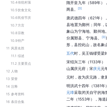
10.4
传统村落
隋开皇九年（589年）
[
3
]
两县。
10.5
饮食文化
10.6
民俗节庆
唐武德四年（621年）
县地置为鄞州；同年，
10.7
方言
象山为宁海地、鄞州地
10.8
宗教
[
3
]
分属鄮县、宁海县。
10.9
特产
形，县控此山，故名象
11
风景名胜
五代
时，吴王钱镠受梁
11.1
综述
宋绍兴三年（1133年
11.2
主要景点
山属庆元府；宋
庆元
元
12
人物
元时，改为庆元路，隶属
13
荣誉
明洪武十四年（1381
14
注释
元璋
采取闭关自守的海
15
参考资料
二年（1553年），海道
16
条目合集