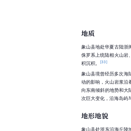
地质
象山县地处
华夏
古陆浙
侏罗系上统陆相火山岩
[
33
]
积沉积。
象山县境曾经历多次
海
动的影响，火山
岩浆
沿
向东南倾斜的地势和大
次巨大变化，沿海岛屿
地形地貌
象山县处浙东沿海丘陵