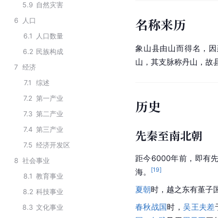
5.9
自然灾害
名称来历
6
人口
6.1
人口数量
象山县由山而得名，因
6.2
民族构成
山，其支脉称丹山，故
7
经济
7.1
综述
7.2
第一产业
历史
7.3
第二产业
7.4
第三产业
先秦至南北朝
7.5
经济开发区
距今6000年前，即有
8
社会事业
[
19
]
海。
8.1
教育事业
夏朝
时，越之东有堇子
8.2
科技事业
春秋战国
时，
吴王夫差
8.3
文化事业