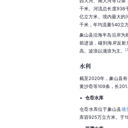
西大河、南大河等12条
千米。河流总长度938
亿立方米。境内最大的
千米，年均流量540立
象山县沿海半岛沿岸为
前进波，碰到海岸反射
[
高。波浪以涌浪为主。
水利
截至2020年，象山县
黄沙岙等109条，长201
仓岙水库
仓岙水库位于象山县
墙
库容925万立方米。于1