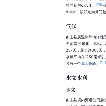
[
10
]
总面积的67.5%。
平
810米；最低点为旦门
气候
象山县属
亚热带
海洋性
冬多盛行东北、北风。多
257天，最长达305天
水量平均在1250毫米以
[
34
]
各有一个
降水
高峰。
水文水利
水文
象山县境内河道短而急