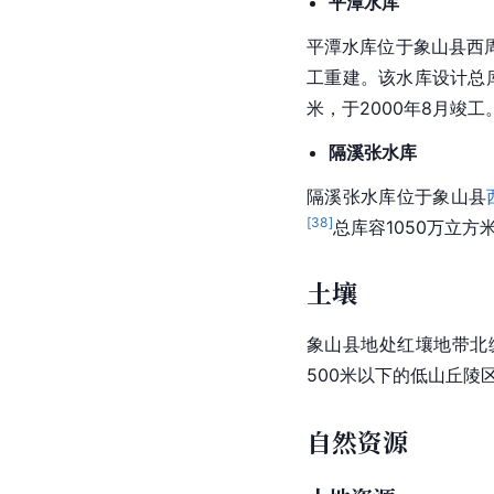
平潭水库
平潭水库位于象山县
西
工重建。该水库设计总库
米，于2000年8月竣工
隔溪张水库
隔溪张水库位于象山县
[
38
]
总库容1050万立方
土壤
象山县地处红壤地带北
500米以下的低山
丘陵
自然资源