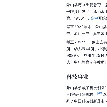
象山县历来重视教育。
书院共同发展，成为象
育。1956年，
高中
开始
截至2022年末，象山
中、象山三中，其中象
截至2024年，象山县
所，幼儿园44所。小学招
9089人，毕业生251
人，中职教育专任教师19
科技事业
象山县形成了科技创新
[
49
]
究院等科研机构。
2
列了中国科技创新县市5