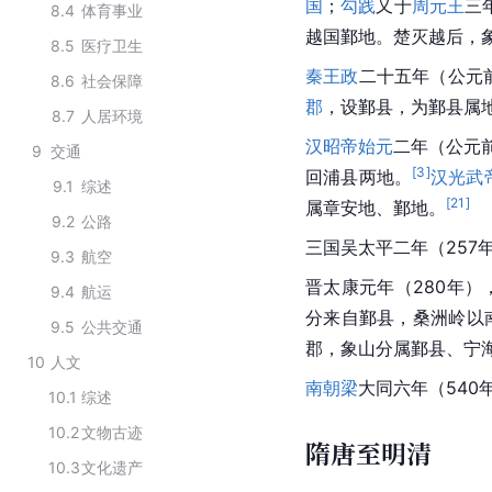
国
；
勾践
又于
周元王
三
8.4
体育事业
越国鄞地。楚灭越后，
8.5
医疗卫生
秦王政
二十五年（公元前
8.6
社会保障
郡
，设鄞县，为鄞县属
8.7
人居环境
汉昭帝
始元
二年（公元
9
交通
[
3
]
回浦县两地。
汉光武
9.1
综述
[
21
]
属章安地、鄞地。
9.2
公路
三国吴太平二年（257
9.3
航空
晋太康元年（280年）
9.4
航运
分来自鄞县，桑洲岭以
9.5
公共交通
郡，象山分属鄞县、宁
10
人文
南朝梁
大同六年（54
10.1
综述
10.2
文物古迹
隋唐至明清
10.3
文化遗产