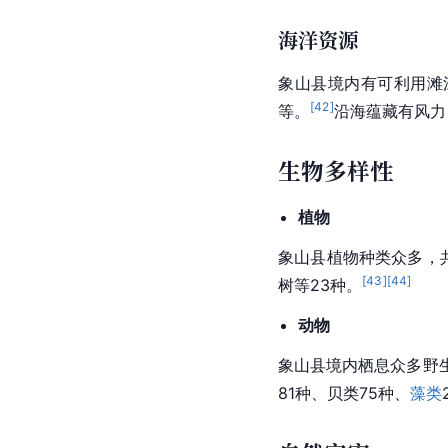
海洋资源
象山县境内有可利用滩涂
[
42
]
等。
沿海蕴藏有风力
生物多样性
植物
象山县植物种类众多，共计
[
43
]
[
44
]
树
等23种。
动物
象山县境内栖息众多野
81种、贝类75种、
藻类