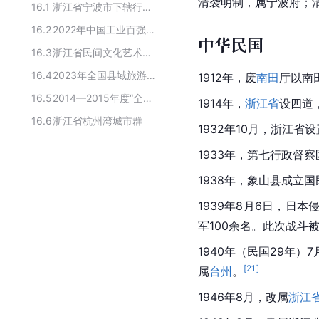
清袭明制，属宁波府；
16.1
浙江省宁波市下辖行政区划
16.2
2022年中国工业百强县(市)
中华民国
16.3
浙江省民间文化艺术之乡
16.4
2023年全国县域旅游综合实力百强县
1912年，废
南田
厅以南
16.5
2014—2015年度“全国平安渔业示范县”名单
1914年，
浙江省
设四道
16.6
浙江省杭州湾城市群
1932年10月，浙江
1933年，第七行政督
1938年，象山县成立
1939年8月6日，日
军100余名。此次战斗
1940年（民国29年）
[
21
]
属
台州
。
1946年8月，改属
浙江