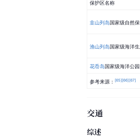
保护区名称
韭山列岛
国家级自然保
渔山列岛
国家级海洋生
花岙岛
国家级海洋公园
[
65
]
[
66
]
[
67
]
参考来源：
交通
综述