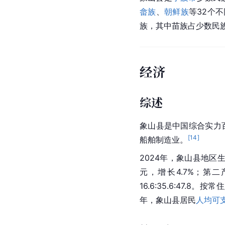
畲族
、
朝鲜族
等32个
族，其中苗族占少数民族
经济
综述
象山县是中国综合实力
[
14
]
船舶制造业。
2024年，象山县地区生
元，增长4.7%；第二
16.6:35.6:47.
年，象山县居民
人均可