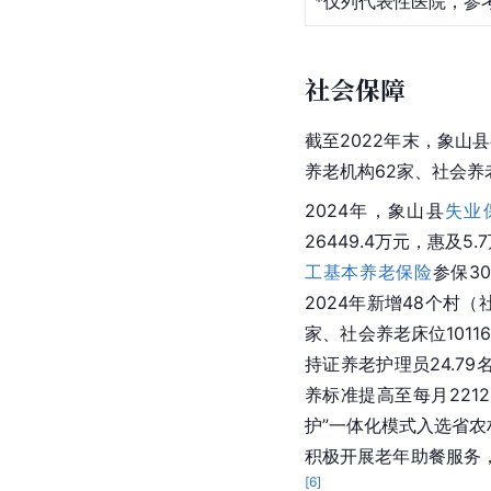
*仅列代表性医院，参
社会保障
截至2022年末，象山
养老机构62家、社会养老
2024年，象山县
失业
26449.4万元，惠及
工基本养老保险
参保3
2024年新增48个村
家、社会养老床位101
持证养老护理员24.79
养标准提高至每月221
护”一体化模式入选省
积极开展老年助餐服务
[
6
]