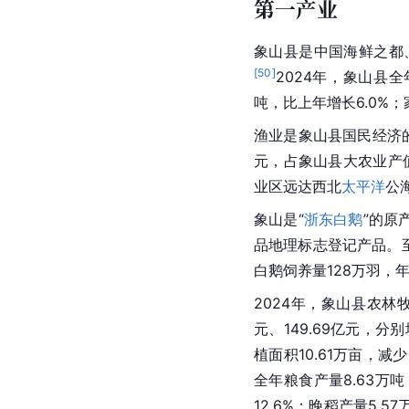
第一产业
象山县是中国海鲜之都
[
50
]
2024年，象山县全
吨，比上年增长6.0%；家
渔业是象山县国民经济
元，占象山县大农业产值的
业区远达西北
太平洋
公
象山是“
浙东白鹅
”的原
品地理标志登记产品。
白鹅饲养量128万羽，
2024年，象山县农林
元、149.69亿元，分别
植面积10.61万亩，减少
全年粮食产量8.63万吨
12.6%；晚稻产量5.5