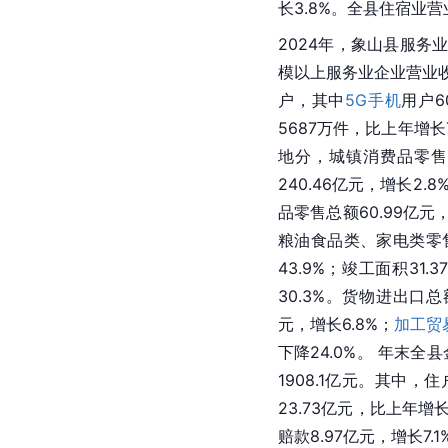
长3.8%。全县住宿业营
2024年，象山县服务业
模以上服务业企业营业收入
户，其中
5G手机
用户6
5687万件，比上年增长
地分，城镇消费品零售额
240.46亿元，增长2
品零售总额60.99亿元，
粮油食品类、家电类零售额
43.9%；竣工面积31
30.3%。货物进出口总
元，增长6.8%；
加工贸
下降24.0%。 年末全
1908.1亿元。其中，
23.73亿元，比上年增
赔款8.97亿元，增长7