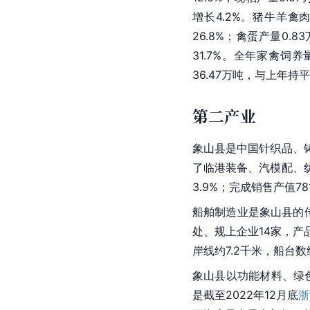
增长4.2%。猪牛羊禽肉
26.8%；禽蛋产量0.
31.7%。全年家禽饲养
36.47万吨，与上年持
第二产业
象山县是中国针织品、
了临港装备、汽模配、
3.9%；完成销售产值78
船舶制造业是象山县的传
处、规上企业14家，产
岸线约7.2千米，船台数
象山县以功能材料、绿
是截至2022年12月底
浙