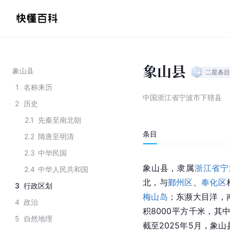
象山县
象山县
二星
条目
1
名称来历
中国浙江省宁波市下辖县
2
历史
2.1
先秦至南北朝
条目
2.2
隋唐至明清
2.3
中华民国
象山县，隶属
浙江省
宁
2.4
中华人民共和国
北，与
鄞州区
、
奉化区
3
行政区划
梅山岛
；东濒大目洋，
4
政治
积8000平方千米，其
5
自然地理
截至2025年5月，象山