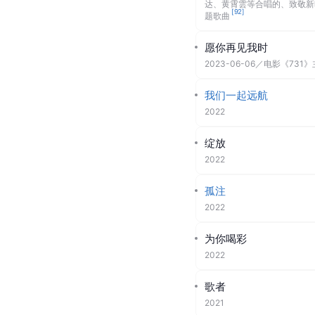
主要作品
音乐单曲
[
115
]
四条胡同
2025-12-26
花开中国
2025-03-08
／
与吴碧霞、希
达、黄霄雲等合唱的、致敬新
[
92
]
题歌曲