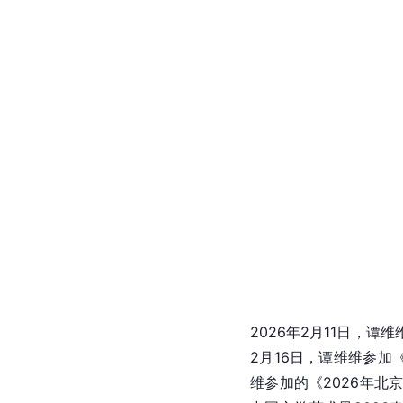
MV全网发布。
2
维维演唱的电视剧《
凡
定档，于8月11日播出。
艺节目中心音乐人才选
[
98
]
10月6日，谭维维参
日，谭维维《声声世世
定”主题曲——《千里
[
歌曲《以余生》发布。
闻
、
央视
财经、微博、
2026年1月2日起每周