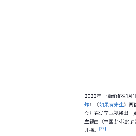
2023年，谭维维在1月
炸
》《
如果有来生
》两
会》在辽宁卫视播出，
主题曲《中国梦·我的梦
[
77
]
开播。