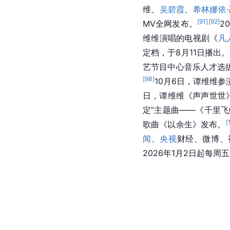
2025年1月28日，谭
[
21
]
[
90
]
晚
的舞台。
1月
维、
吴碧霞
、
希林娜依·
[
91
]
[
92
]