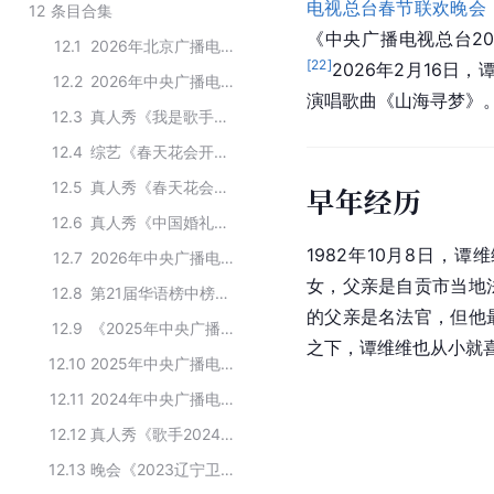
电视总台春节联欢晚会
12
条目合集
《中央广播电视总台20
12.1
2026年北京广播电视台春节联欢晚会嘉宾名单
[
22
]
2026年2月16日
12.2
2026年中央广播电视总台春节联欢晚会节目单
演唱歌曲《山海寻梦》
12.3
真人秀《我是歌手第二季》的参演人员
12.4
综艺《春天花会开》的演职人员
12.5
真人秀《春天花会开》主要演职员
早年经历
12.6
真人秀《中国婚礼—好事成双季》的参演嘉宾
1982年10月8日，谭
12.7
2026年中央广播电视总台元宵晚会的演职人员
女，父亲是自贡市当地
12.8
第21届华语榜中榜获奖者
的父亲是名法官，但他
12.9
《2025年中央广播电视总台中秋晚会》节目单
之下，谭维维也从小就
12.10
2025年中央广播电视总台春节联欢晚会节目单
12.11
2024年中央广播电视总台中秋晚会表演嘉宾名单
12.12
真人秀《歌手2024》的主要演职人员
12.13
晚会《2023辽宁卫视春节联欢晚会》的主要嘉宾