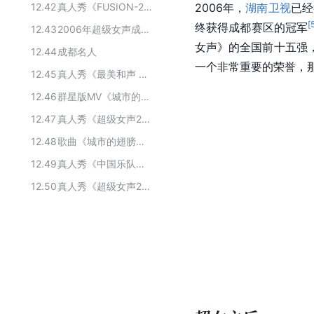
12.42
真人秀《FUSION-2007海外双语春晚》主要演员
2006年，
湖南卫视
已经
[
终获得成都赛区的冠军
12.43
2006年超级女声成都唱区10强选手
女声》的全国前十五强
12.44
成都名人
一个非常重要的荣誉，
12.45
真人秀《最美和声 第三季》主要演职员
12.46
群星版MV《城市的翅膀》主要演职人员
12.47
真人秀《超级女声2006》主要演员
12.48
歌曲《城市的翅膀》的演唱者
12.49
真人秀《中国乐队》的全部演职员
12.50
真人秀《超级女声2006》的主要参演人员