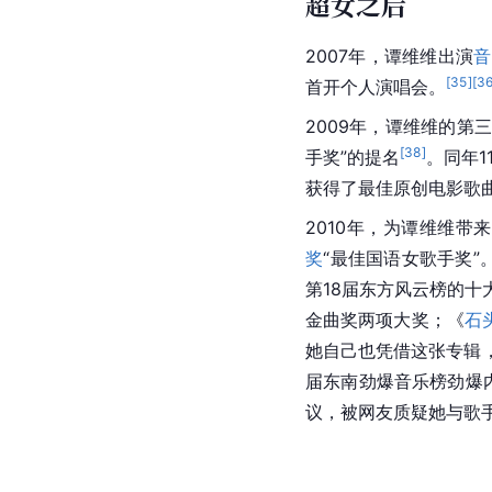
超女之后
2007年，谭维维出演
音
[
35
]
[
3
首开个人演唱会。
2009年，谭维维的第
[
38
]
手奖”的提名
。同年1
获得了最佳原创电影歌
2010年，为谭维维带
奖
“最佳国语女歌手奖”
第18届东方风云榜的十
金曲奖两项大奖；《
石
她自己也凭借这张专辑，
届东南劲爆音乐榜劲爆
议，被网友质疑她与歌