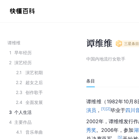
谭维维
谭维维
三星
条目
1
早年经历
中国内地流行女歌手
2
演艺经历
2.1
演艺初期
条目
2.2
超女之后
2.3
创作歌手
谭维维（1982年10月
2.4
全面发展
[
1
]
[
2
]
演员
，
毕业于
四川
3
个人生活
2002年，谭维维发行
4
主要作品
秀奖
。2006年，参加
湖
4.1
音乐单曲
[
5
]
总决赛亚军。
开始被