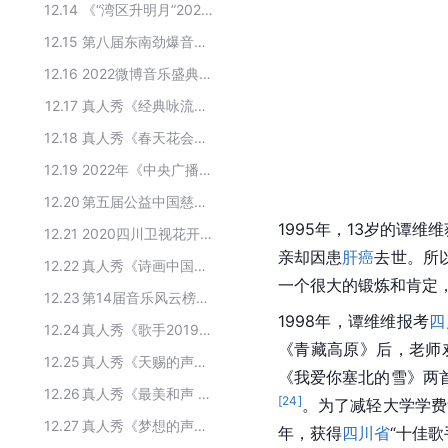
12.14
《“湾区升明月”2023大湾区电影音乐晚会》出演明星嘉宾
12.15
第八届东南劲爆音乐榜颁奖盛典入围歌手名单
12.16
2022微博音乐盛典获奖名单
12.17
真人秀《经典咏流传 第一季》的主要嘉宾
12.18
真人秀《春天花会开》主要演员
12.19
2022年《中央广播电视总台中秋晚会》主要演员
12.20
第五届公益中国慈善节社会责任明星候选名单
1995年，13岁的谭维
12.21
2020四川卫视花开天下新年演唱会主要嘉宾
亲却因患
肝癌
去世。所
12.22
真人秀《诗画中国》的主要演员
一个很大的锻炼和肯定
12.23
第14届音乐风云榜颁奖盛典获奖者
1998年，谭维维报考
四
12.24
真人秀《歌手2019》主要演员
《青藏高原》后，老师
12.25
真人秀《天赐的声音 第六季》的参演人员
《我爱你塞北的雪》两
12.26
真人秀《最美和声 第三季》主要演员
[
24
]
。为了减轻大学学费
12.27
真人秀《梦想的声音 第二季》主要演员
年，获得
四川省
“十佳歌