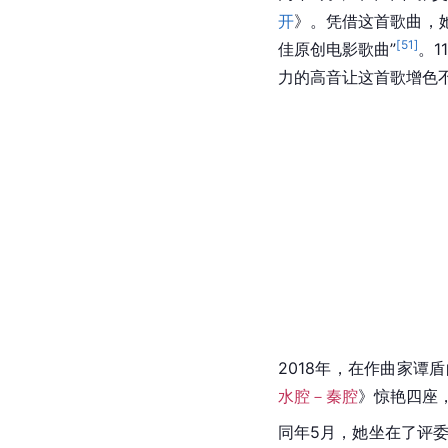
开
》。凭借这首歌曲，
[
51
]
佳原创电影歌曲”
。1
力的高音让这首歌增色
2018年，在作曲家谭
水腔－秦腔
》惊艳四座
同年5月，她坐在了评