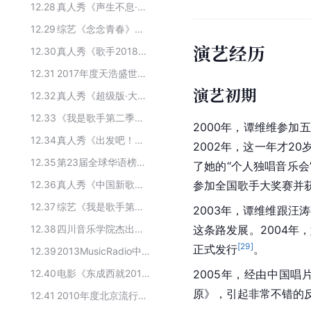
12.28
真人秀《声生不息·家年华》的主要嘉宾
12.29
综艺《念念青春》主要的参演人员
演艺经历
12.30
真人秀《歌手2018》参演嘉宾
12.31
2017年度天浩盛世新年宴会出席的人物
演艺初期
12.32
真人秀《超级版·大事发声》主要演员
12.33
《我是歌手第二季》参演嘉宾
2000年，谭维维参加
12.34
真人秀《出发吧！从T-HOUSE开始》的主要嘉宾
2002年，这一年才2
12.35
第23届全球华语榜中榜获奖者
了她的“个人独唱音乐会
12.36
真人秀《中国新歌声第二季》的主要参演人员
参加全国歌手大奖赛并
12.37
综艺《我是歌手第一季》的主要嘉宾
2003年，谭维维跟
12.38
四川音乐学院杰出校友
这条路发展。2004
[
29
]
正式发行
。
12.39
2013MusicRadio中国获奖者
12.40
电影《东成西就2011》主要演职员
2005年，经由中国
原》，引起非常不错的
12.41
2010年度北京流行音乐典礼年度金曲奖获得者