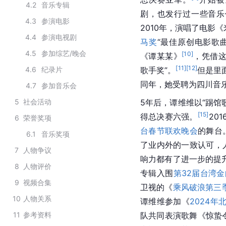
4.2
音乐专辑
剧，也发行过一些音乐
4.3
参演电影
2010年，演唱了电影
4.4
参演电视剧
马奖
“最佳原创电影歌
4.5
参加综艺/晚会
[
10
]
《谭某某》
，凭借
[
11
]
[
12
]
4.6
纪录片
歌手奖”。
但是里
同年，她受聘为四川音
4.7
参加音乐会
5
社会活动
5年后，谭维维以“踢馆
[
15
]
得总决赛六强。
20
6
荣誉奖项
台春节联欢晚会
的舞台
6.1
音乐奖项
了业内外的一致认可，
7
人物争议
响力都有了进一步的提
8
人物评价
专辑入围
第32届台湾
9
视频合集
卫视的《
乘风破浪第三
10
人物关系
谭维维参加《
2024
11
参考资料
队共同表演歌舞《惊蛰