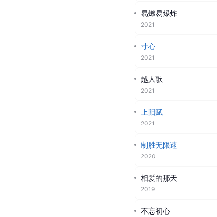
愿你再见我时
2023-06-06
／
电影《731
我们一起远航
2022
绽放
2022
孤注
2022
为你喝彩
2022
歌者
2021
易燃易爆炸