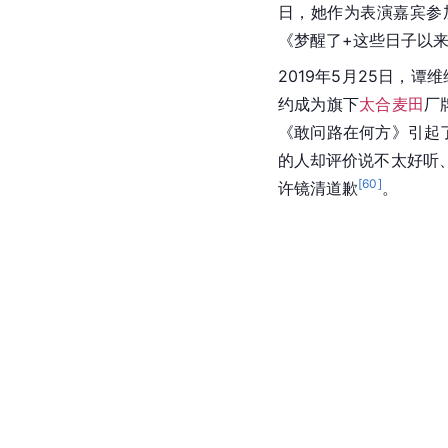
日，她作为表演嘉宾参
《梦醒了+这些日子以
2019年5月25日，谭
约成为旗下
太合麦田
厂
《敢问路在何方》引起
的人却评价说不太好听
[
60
]
许镜清道歉
。