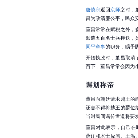
唐僖宗
返回
京师
之时，
昌为政清廉公平，民众
董昌常常在赋税之外，
派遣五百名士兵押送，
同平章事
的职务，赐予
开始执政时，董昌取消
百下，董昌常常会因为
谋划称帝
董昌向朝廷请求
越王
的
还舍不得将越王的爵位
当时民间谣传世道将要
董昌对此表示，自己在
薛辽和术士应智、王温