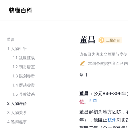
董昌
董昌
三星
条目
1
人物生平
该条目为
唐末义胜军节度使
1.1
乱世征战
本词条依据抖音百科内
1.2
朝贡唐室
条目
1.3
谋划称帝
1.4
僭越称帝
董昌
（公元846-89
1.5
兵败被杀
[
1
]
[
2
]
使
。
2
人物评价
董昌起初为地方团练，
3
人物关系
年），他阻止
杭州
刺史
4
逸闻趣事
乾宁
二年（公元895年