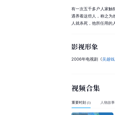
有一次五千多户人家触
遇养着这些人，称之为
人就杀死，他所任用的
影视形象
2006年电视剧《
吴越钱
视
频
合
集
重要时刻
人物故事
(
1
)