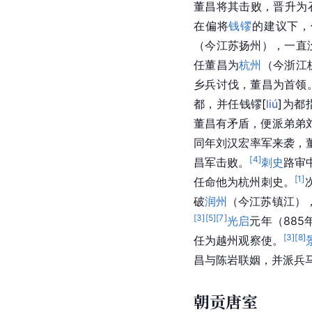
董昌将其击败，晋升为
在偏将
钱镠
的建议下，
（今江苏扬州），一直
任董昌为
杭州
（今浙江
乡兵讨伐，董昌为首领
都，并任钱
镠
[
liú
]
为都
董昌有矛盾，便派弟弟
同年刘汉宏率军来袭，
[
4
]
昌军击败。
刺史
路审
[
1
]
任命他为杭州刺史。
破
润州
（今江苏镇江）
[
3
]
[
5
]
[
7
]
光启
元年（88
[
3
]
[
8
]
任为越州观察使。
昌与陈岩联姻，并派兵
朝贡唐室