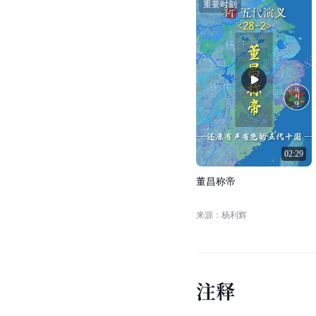
重要时刻
02:29
董
昌
称
帝
来源：杨利辉
注
释