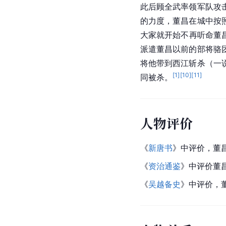
此后顾全武率领军队攻
的力度，董昌在城中按
大家就开始不再听命董
派遣董昌以前的部将骆
将他带到西江斩杀（一
[
1
]
[
10
]
[
11
]
同被杀。
人物评价
《
新唐书
》中评价，董
《
资治通鉴
》中评价董
《
吴越备史
》中评价，