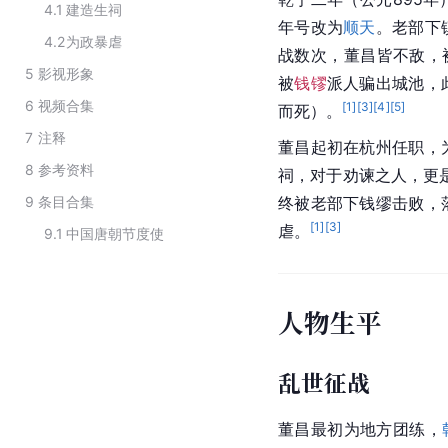
4.1
建造生祠
年号改为
顺天
。老部下
4.2
为政暴虐
战数次，董昌皆不敌，
5
影视形象
被
钱镠
派人骗出城池，
6
视频合集
[
1
]
[
3
]
[
4
]
[
5
]
而死）。
7
注释
董昌起初在
杭州
任职，
8
参考资料
祠，对于劝谏之人，更
9
条目合集
终被老部下
钱缪
击败，
[
1
]
[
3
]
虐。
9.1
中国唐朝节度使
人物生平
乱世征战
董昌最初为地方团练，