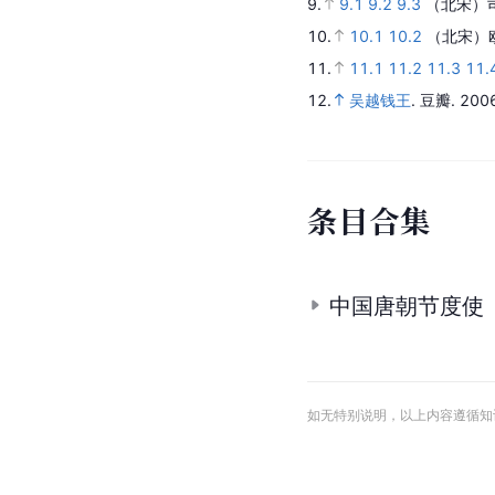
9.
9.1
9.2
9.3
（北宋）
10.
10.1
10.2
（北宋）
11.
11.1
11.2
11.3
11.
12.
吴越钱王
.
豆瓣.
200
条
目
合
集
中国唐朝节度使
如无特别说明，以上内容遵循知识共享