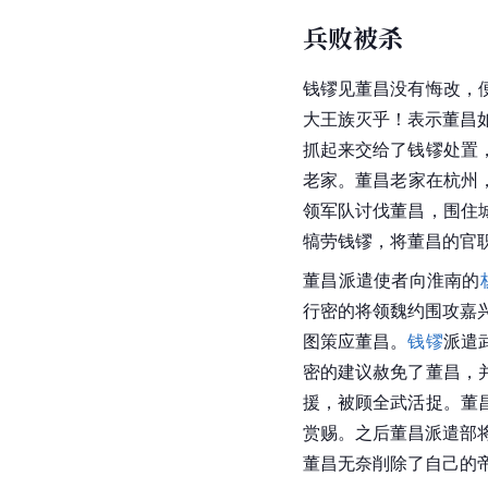
兵败被杀
钱镠见董昌没有悔改，
大王族灭乎！表示董昌
抓起来交给了钱镠处置
老家。董昌老家在杭州
领军队讨伐董昌，围住
犒劳钱镠，将董昌的官
董昌派遣使者向淮南的
行密的将领魏约围攻嘉
图策应董昌。
钱镠
派遣
密的建议赦免了董昌，
援，被顾全武活捉。董
赏赐。之后董昌派遣部
董昌无奈削除了自己的