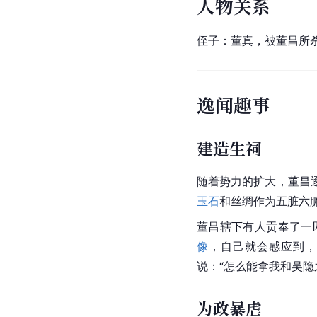
人物关系
侄子：董真，被董昌所
逸闻趣事
建造生祠
随着势力的扩大，董昌
玉石
和丝绸作为五脏六
董昌辖下有人贡奉了一
像
，自己就会感应到，
说：“怎么能拿我和吴隐
为政暴虐