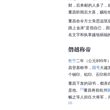
财，后来献的人多了，
董昌听闻后大喜，赐给
董昌命令方士朱思远筑
跳上金床”是指自己，
名文字和执掌越地祸福
僭越称帝
乾宁
二年（公元895
昌登基称帝，
国号
大越
个铜印、铅印、石印和
董昌下发的诏书，都亲
[
1
]
是他。
董昌将前
杭州
畅之等人担任大将军，
[
3
]