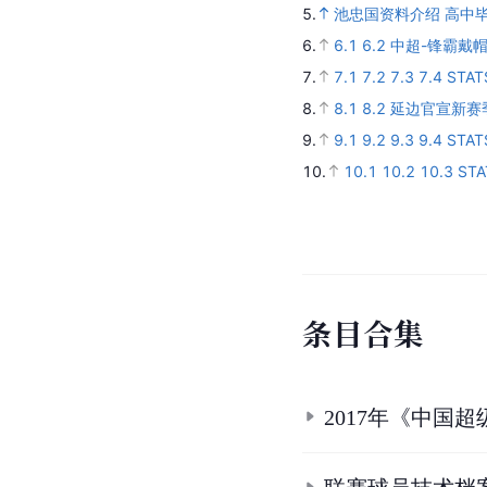
5.
池忠国资料介绍 高中
6.
6.1
6.2
中超-锋霸戴帽
7.
7.1
7.2
7.3
7.4
STAT
8.
8.1
8.2
延边官宣新赛
9.
9.1
9.2
9.3
9.4
STAT
10.
10.1
10.2
10.3
STA
条
目
合
集
2017年《中国