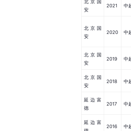
北京国
2021
中
安
北京国
2020
中
安
北京国
2019
中
安
北京国
2018
中
安
延边富
2017
中
德
延边富
2016
中
德