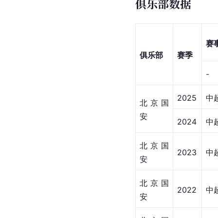
俱乐部数据
赛
俱乐部
赛季
-
2025
中
北京国
安
2024
中
北京国
2023
中
安
北京国
2022
中
安