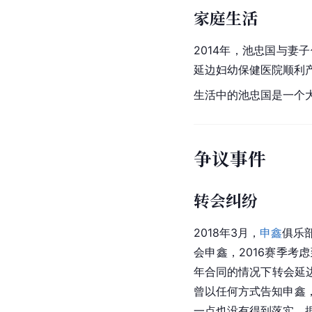
家庭生活
2014年，池忠国与妻
延边妇幼保健医院顺利
生活中的池忠国是一个
争议事件
转会纠纷
2018年3月，
申鑫
俱乐
会申鑫，2016赛季考
年合同的情况下转会延
曾以任何方式告知申鑫
一点也没有得到落实。