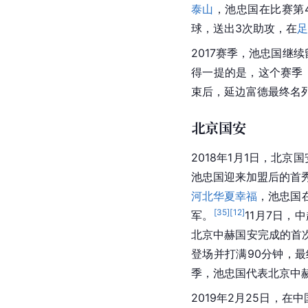
泰山
，池忠国在比赛第
球，送出3次助攻，在
足
2017赛季，池忠国继续
得一提的是，这个赛季，
束后，延边富德最终名列
北京国安
2018年1月1日，
北京国
池忠国迎来加盟后的首
河北华夏幸福
，池忠国
[
35
]
[
12
]
军。
11月7日，
北京中赫国安完成的首
登场并打满90分钟，
季，池忠国代表北京中赫
2019年2月25日，在
中