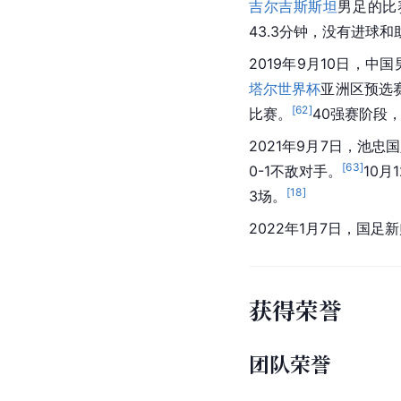
吉尔吉斯斯坦
男足的比
43.3分钟，没有进球
2019年9月10日，
中国
塔尔世界杯
亚洲区预选
[
62
]
比赛。
40强赛阶段
2021年9月7日，池忠
[
63
]
0-1不敌对手。
10月
[
18
]
3场。
2022年1月7日，国足
获得荣誉
团队荣誉