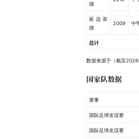
德
延边富
2009
中
德
总计
数据来源于（截至2026
国家队数据
赛事
国际足球友谊赛
国际足球友谊赛