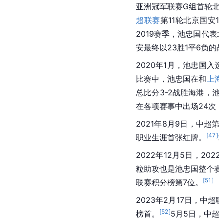
亚洲冠军联赛
G组首轮
超联赛
第11轮
北京国安
2019赛季，池忠国代表
安
最终以23胜1平6负
2020年1月，池忠国
比赛中，池忠国在和
上
总比分3-2战胜海港
在各项赛事中出场24次
2021年8月9日，
中超
第
[
47
]
职业生涯首张红牌。
2022年12月5日，202
粒助攻也是池忠国整个
[
51
]
联赛积分榜第7位。
2023年2月17日，
[
52
]
榜首。
5月5日，中