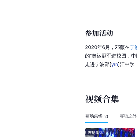
参加活动
2020年6月，邓薇在
宁
的“奥运冠军进校园，中
走进宁波
鄞
[
yín
]
江中学
视
频
合
集
赛场集锦
赛场之外
(
2
)
赛场集锦