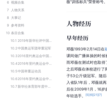
薇“训练标兵”荣誉称号
6
视频合集
7
人物关系
8
大事记
人物经历
9
参考资料
10
条目合集
早年经历
10.1
2019年新华社评中国十佳运动员
10.2
中国奥运军团举重冠军
邓薇1993年2月14日在
课间做广播体操的时候
10.3
2016里约奥运会中国举重代表队
而邓薇在测试时也取得
10.4
2016年里约奥运会中国奖牌获得者
之后邓薇在体校进行了两
10.5
中国举重运动员
子53公斤级冠军。随后
10.6
2016年里约奥运会中国金牌获得者
入省队1年后，邓薇就
10.7
新华社体育部年度中国十佳运动员
后在2009年1月，1
[
5
]
[
6
]
[
21
]
[
7
]
年轻选手。