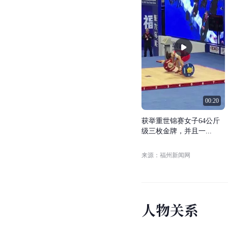
00:20
获
举
重
世
锦
赛
女
子
6
4
公
斤
级
三
枚
金
牌
，
并
且
一
.
.
.
来源：福州新闻网
人
物
关
系