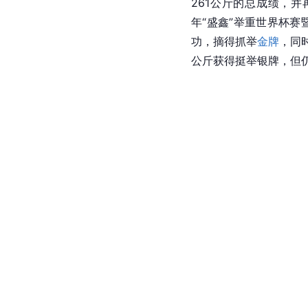
261公斤的总成绩，
年“盛鑫”举重世界杯赛
功，摘得抓举
金牌
，同
公斤获得挺举银牌，但仍