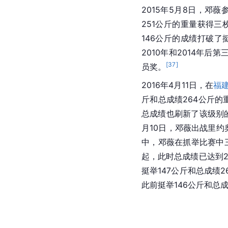
2015年5月8日，邓薇参
251公斤的重量获得三
146公斤的成绩打破了
2010年和2014年后第
[
37
]
员奖。
2016年4月11日，在
福
斤和总成绩264公斤的
总成绩也刷新了该级别
月10日，邓薇出战里
中，邓薇在抓举比赛中三
起，此时总成绩已达到
挺举147公斤和总成绩
此前挺举146公斤和总