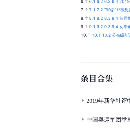
6.
6.1
6.2
6.3
6.4
20
7.
7.1
7.2
“90后”邓薇
8.
8.1
8.2
8.3
8.4
首届
9.
9.1
9.2
9.3
9.4
女举
10.
10.1
10.2
公布级别
条
目
合
集
2019年新华社
中国奥运军团举