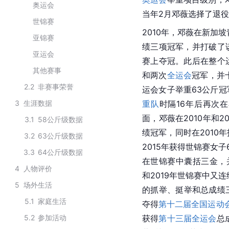
奥运会
当年2月邓薇选择了退
世锦赛
2010年，邓薇在
新加坡
亚锦赛
绩三项冠军，并打破了
亚运会
赛上夺冠。此后在整个
其他赛事
和两次
全运会
冠军，并
2.2
非赛事荣誉
运会
女子举重63公斤
3
生涯数据
重队
时隔16年后再次
面，邓薇在2010年和
3.1
58公斤级数据
绩冠军，同时在2010
3.2
63公斤级数据
2015年获得世锦赛女
3.3
64公斤级数据
在世锦赛中囊括三金，
4
人物评价
和2019年世锦赛中又
5
场外生活
的抓举、挺举和总成绩
5.1
家庭生活
夺得
第十二届全国运动
5.2
参加活动
获得
第十三届全运会
总