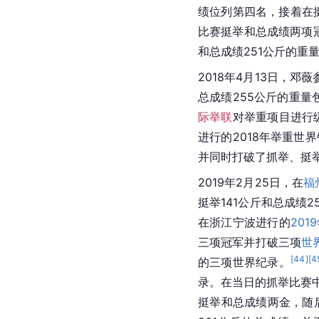
绩位列第四名，接着在
比赛挺举和总成绩两项
和总成绩251公斤的重
2018年4月13日，邓
总成绩255公斤的重量
际举联
对举重项目进行
进行的2018年举重世
并同时打破了抓举、挺
2019年2月25日，在
福
挺举141公斤和总成绩
在浙江宁波进行的
20
三项冠军并打破三项
世
[
44
]
[
4
的三项世界纪录。
录。在当日的抓举比赛中
挺举和总成绩两金，随