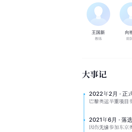
王国新
向
教练
前
大
事
记
2022年2月 · 
巴黎奥运举重项目
2021年6月 · 
因伤无缘参加东京