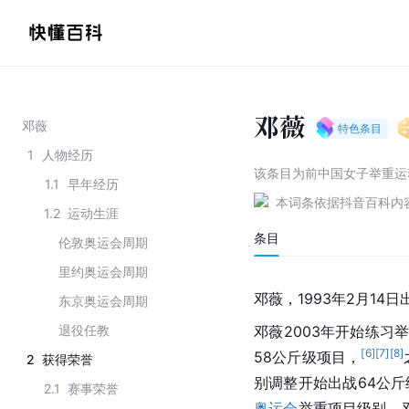
邓薇
邓薇
特色条目
1
人物经历
该条目为
前中国女子举重运
1.1
早年经历
本词条依据抖音百科内
1.2
运动生涯
条目
伦敦奥运会周期
里约奥运会周期
邓薇，1993年2月14日
东京奥运会周期
退役任教
邓薇2003年开始练习
[
6
]
[
7
]
[
8
]
58公斤级项目，
2
获得荣誉
别调整开始出战64公斤
2.1
赛事荣誉
奥运会
举重项目级别，