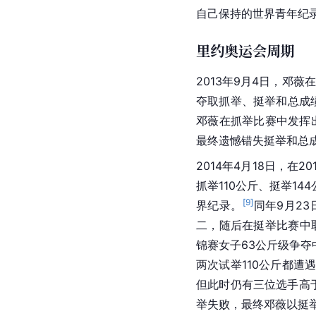
自己保持的世界青年纪
里约奥运会周期
2013年9月4日，邓薇在
夺取抓举、挺举和总成
邓薇在抓举比赛中发挥
最终遗憾错失挺举和总
2014年4月18日，在20
抓举110公斤、挺举1
[
9
]
界纪录。
同年9月23
二，随后在挺举比赛中取
锦赛
女子63公斤级争
两次试举110公斤都遭
但此时仍有三位选手高
举失败，最终邓薇以挺举