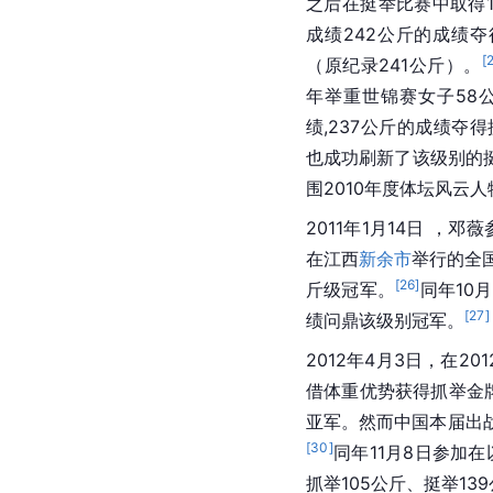
之后在挺举比赛中取得1
成绩242公斤的成绩
[
（原纪录241公斤）。
年举重
世锦赛
女子58
绩,237公斤的成绩夺
也成功刷新了该级别的
围2010年度体坛风云
2011年1月14日 ，
在江西
新余市
举行的全
[
26
]
斤级冠军。
同年10月
[
27
]
绩问鼎该级别冠军。
2012年4月3日，在
20
借体重优势获得抓举
金
亚军。然而中国本届出
[
30
]
同年11月8日参加在
抓举105公斤、挺举1