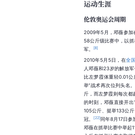
运动生涯
伦敦奥运会周期
2009年5月，邓薇参加
58公斤级比赛中，以抓
[
8
]
军。
2010年5月5日，在
全
人邓薇和23岁的解放
比左梦霞体重轻0.0
举”战术再次位列头名。
斤，而左梦霞则每次都
的时刻，邓薇直接开出1
105公斤、挺举133
[
22
]
冠。
同年8月17日参
邓薇在抓举比赛中举起1