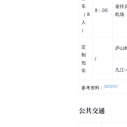
车
途径
9：00
（8
机场
人
）
定
庐山
制
/
包
九江
车
[
30
]
[
31
]
参考资料：
公共交通