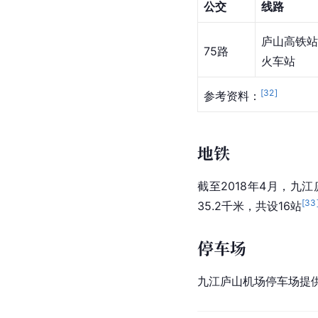
公交
线路
庐山高铁
75路
火车站
[
32
]
参考资料：
地铁
截至2018年4月，
[
33
35.2千米，共设16站
停车场
九江庐山机场停车场提供