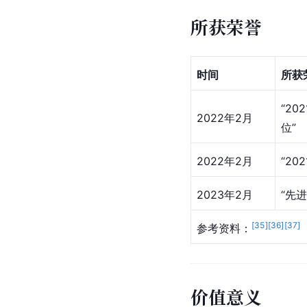
所获荣誉
时间
所获
“2
2022年2月
位”
2022年2月
“2
2023年2月
“先
[
35
]
[
36
]
[
37
]
参考资料：
价值意义