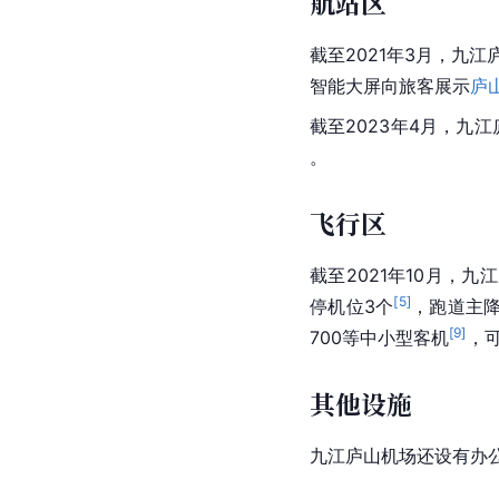
航站区
截至2021年3月，九江
智能大屏向旅客展示
庐
截至2023年4月，九
。
飞行区
截至2021年10月，
[
5
]
停机位3个
，跑道主降
[
9
]
700等中小型
客机
，
其他设施
九江庐山机场还设有办