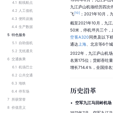
4.1
航线航点
九江庐山机场经历四次
4.2
人工值机
[
10
]
飞
；2021年10月
4.3
便民设施
截至2021年10月，九
4.4
生产数据
50米，停机坪共三个，
5
特色服务
空客A320
同类及以下
5.1
自助值机
通达
上海
、北京等6个
5.2
无纸通关
2022年，九江庐山机场
6
交通换乘
名第175位；货邮吞吐量
6.1
机场巴士
增长714.4％，全国排名
6.2
公共交通
6.3
地铁
历史沿革
6.4
停车场
7
所获荣誉
空军九江马回岭机场
8
价值意义
1971年7月，空军九