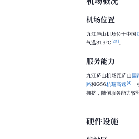
机场概况
机场位置
九江庐山机场位于中国
[
20
]
气温31.9℃
。
服务能力
九江庐山机场距庐山
国
[
4
]
路
和G56
杭瑞高速
；
拥挤，陆侧服务能力较
硬件设施