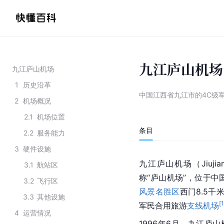
九江庐山机场
九江庐山机场
1
历史沿革
中国江西省九江市的4C级
2
机场概况
2.1
机场位置
条目
2.2
服务能力
3
硬件设施
九江庐山机场（Jiujiang
3.1
航站区
称“庐山机场”，位于中
3.2
飞行区
风景名胜区
西门8.5千
3.3
其他设施
[
军民合用旅游
支线机场
4
运营情况
1996年6月，九江庐