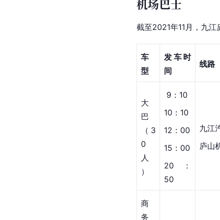
机场巴士
截至2021年11月，九
车
发车时
线路
型
间
 9：10
大
10：10
巴
九江
（3
12：00
0
庐山
15：00
人
20：
）
50
商
务