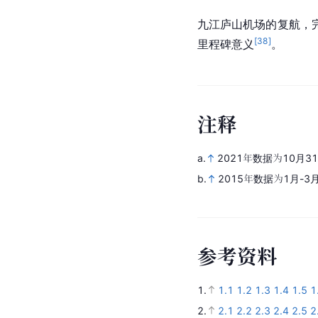
九江庐山机场的复航，
[
38
]
里程碑意义
。
注
释
a.
2021年数据为10月3
b.
2015年数据为1月-
参
考
资
料
1.
1.1
1.2
1.3
1.4
1.5
1
2.
2.1
2.2
2.3
2.4
2.5
2