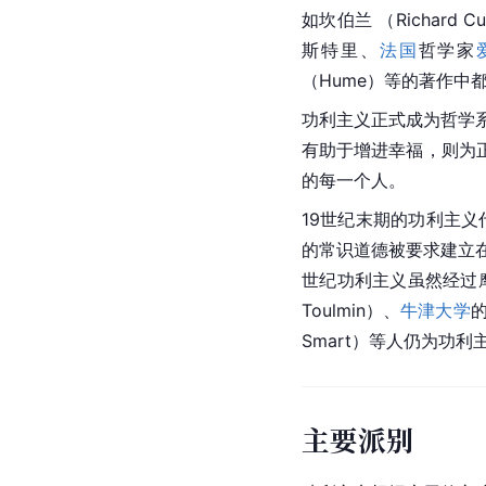
如
坎伯兰
 （Richard C
斯特里、
法国
哲学家
（Hume）等的著作中
功利主义正式成为哲学系
有助于增进幸福，则为
的每一个人。
19世纪末期的功利主义代
的常识道德被要求建立
世纪功利主义虽然经过
Toulmin）、
牛津大学
的
Smart）等人仍为功利主
主要派别