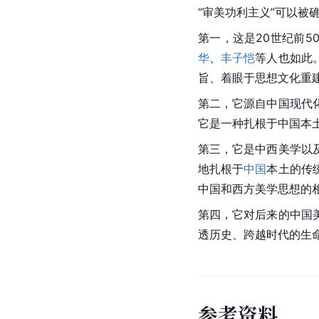
“审美功利主义”可以被
第一，这是20世纪前5
华
、
丰子恺
等人也如此
旨、着眼于思想文化重
第二，它源自中国现代
它是一种扎根于中国本
第三，它是中西美学以
地扎根于
中国
本土的传
中国和西方美学思想的
第四，它对后来的中国
透历史、跨越时代的生
参
考
资
料