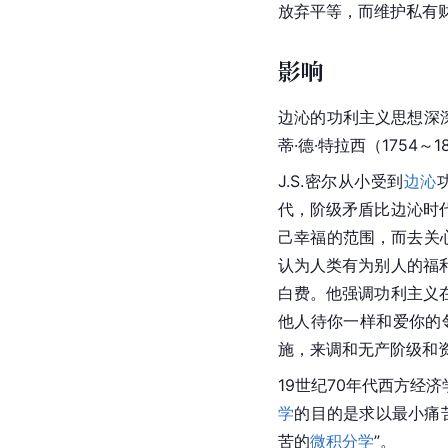
放弃平等，而维护私有
影响
边沁
的功利主义思想深
蒂·德·特拉西
（1754～1
J.S.密尔从小受到
边沁
代，阶级矛盾比
边沁
时
己幸福的范围，而去关心
认为人类有为别人的福
白费。他强调功利主义
他人待你一样和爱你的
施，来调和
无产阶级
和
19世纪70年代西方经
学
的目的是求以最小痛
苦的
微积分学
”。