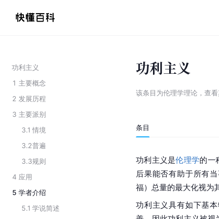
功利主义
功利主义
1
主要概念
该条目为
伦理学理论
，
查看
2
发展历程
3
主要派别
条目
3.1
情境
3.2
普遍
功利主义是
伦理学
的一
3.3
规则
后果能否有助于所有当
4
应用
福）总量的最大化视为
5
学者介绍
功利主义具有如下基本
5.1
学说简述
善，因此功利主义被视