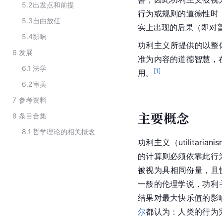
5.2
出发点和前提
行为或规则的道德性时
5.3
自由放任
实上出现的后果（即对
5.4
影响
功利主义所提供的以整体
6
发展
准为内容的道德智慧，
6.1
法学
[
1
]
用。
6.2
审美
7
参考资料
主要概念
8
条目合集
8.1
哲学理论的相关概念
功利主义（utilitar
的计算则必须依靠此行
被视为具相同份量，且
一般的
伦理
学说，功利
结果对最大快乐值的影
尔
都认为：人类的行为