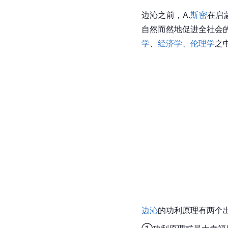
边沁之前，A.
斯密
在启
自然而然地促进全社会
学
、
经济学
、
伦理学
之
边沁
的功利原理有两个