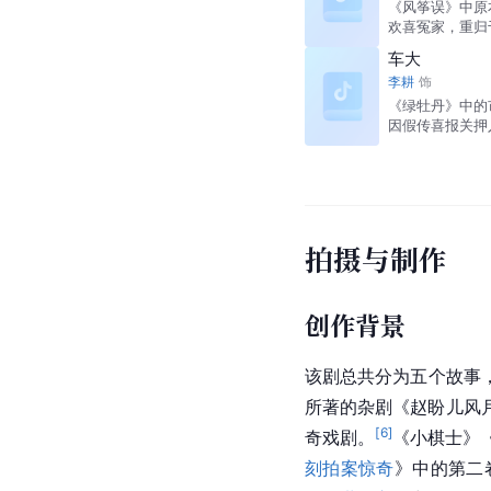
《风筝误》中原
欢喜冤家，重归
车大
李耕
饰
《绿牡丹》中的
因假传喜报关押
拍摄与制作
创作背景
该剧总共分为五个故事
所著的杂剧《
赵盼儿风
[
6
]
奇戏剧。
《小棋士》
刻拍案惊奇
》中的第二