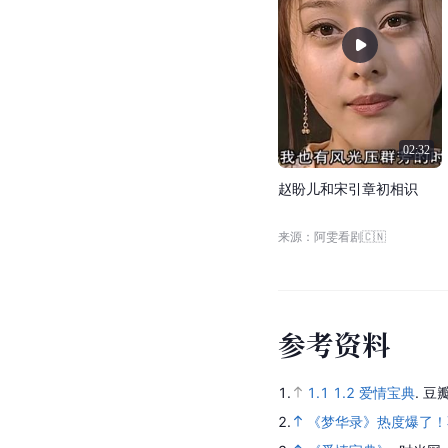
02:32
赵
盼
儿
和
宋
引
章
初
相
识
来源：阿雯看剧🇨🇳
参
考
资
料
1.
1.1
1.2
爱情宝典
.
豆
2.
《梦华录》热度爆了！