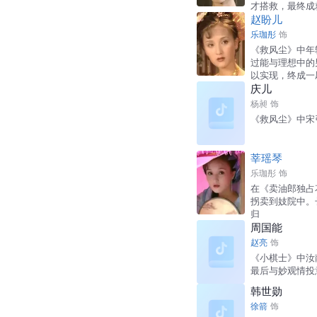
才搭救，最终成
赵盼儿
乐珈彤
饰
《救风尘》中年
过能与理想中的
以实现，终成一
庆儿
杨昶
饰
《救风尘》中宋
莘瑶琴
乐珈彤
饰
在《卖油郎独占
拐卖到妓院中。
归
周国能
赵亮
饰
《小棋士》中汝
最后与妙观情投
韩世勋
徐箭
饰