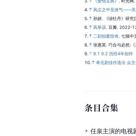
3.
《爱情宝典》
.
时光网
4.
风尘之中见侠气——关
5.
孙妍.
《绿牡丹》研究
[
6.
风筝误
.
豆瓣.
2022-1
7.
二刻拍案惊奇
.
七猫中
8.
张惠英.
巧合与必然:
9.
9.1
9.2
历经4年创作
10.
单元剧佳作迭出 众主
条
目
合
集
任泉主演的电视