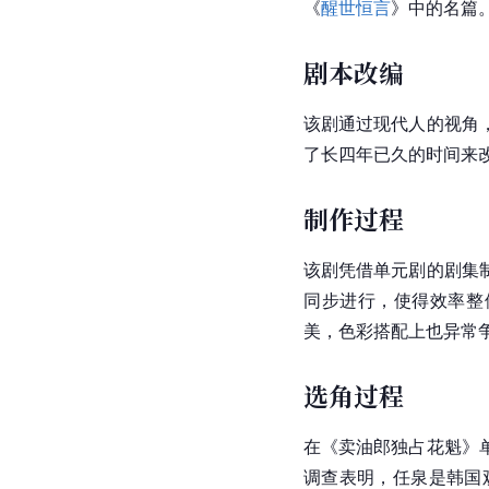
《
醒世恒言
》中的名篇
剧本改编
该剧通过现代人的视角
了长四年已久的时间来
制作过程
该剧凭借单元剧的剧集
同步进行，使得效率整
美，色彩搭配上也异常
选角过程
在《
卖油郎独占花魁
》
调查表明，任泉是韩国