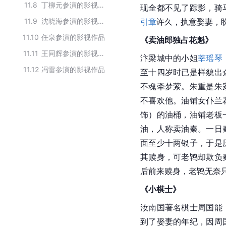
11.8
丁柳元参演的影视作品
现全都不见了踪影，骑
11.9
沈晓海参演的影视作品
引章
许久，执意娶妻，
11.10
任泉参演的影视作品
《卖油郎独占花魁》
11.11
王同辉参演的影视作品
汴梁城中的小姐
莘瑶琴
11.12
冯雷参演的影视作品
至十四岁时已是样貌出
不魂牵梦萦。朱重是朱
不喜欢他。油铺女仆兰
饰）的油桶，油铺老板
油，人称卖油秦。一日
面至少十两银子，于是
其赎身，可老鸨却欺负
后前来赎身，老鸨无奈
《小棋士》
汝南国著名棋士周国能
到了娶妻的年纪，因周