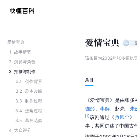
爱情宝典
爱情宝典
二
1
故事情节
该条目为
2002年张多福
2
演员与角色
3
拍摄与制作
条目
3.1
创作背景
3.2
剧本改编
《爱情宝典》是由张多
3.3
制作过程
珈彤
、
李解
、赵亮、
朱
3.4
选角过程
[
1
]
该剧通过《
救风尘
》
3.5
幕后花絮
事，共同讲述了中国古
4
大众评分
该剧于2002年1月26