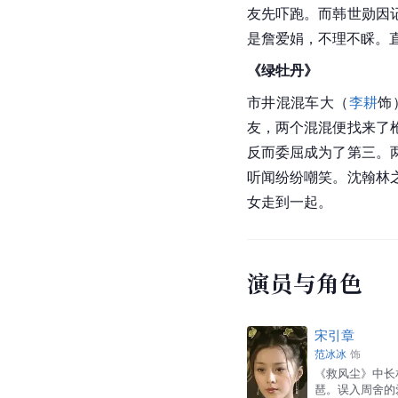
友先吓跑。而韩世勋因
是詹爱娟，不理不睬。
《绿牡丹》
市井混混车大（
李耕
饰
友，两个混混便找来了
反而委屈成为了第三。
听闻纷纷嘲笑。沈翰林
女走到一起。
演员与角色
宋引章
范冰冰
饰
《救风尘》中长
琶。误入周舍的