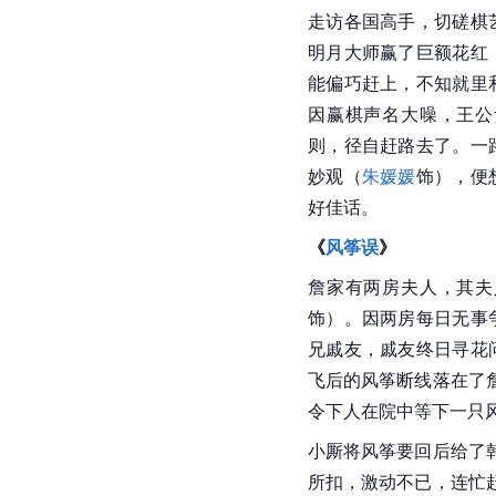
走访各国高手，切磋棋
明月大师赢了巨额花红
能偏巧赶上，不知就里
因赢棋声名大噪，王公
则，径自赶路去了。一
妙观（
朱媛媛
饰），便
好佳话。
《
风筝误
》
詹家有两房夫人，其夫
饰）。因两房每日无事
兄戚友，戚友终日寻花
飞后的风筝断线落在了
令下人在院中等下一只
小厮将风筝要回后给了
所扣，激动不已，连忙