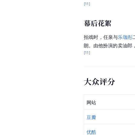
[
11
]
幕后花絮
拍戏时，任泉与
乐珈彤
朗。由他扮演的卖油郎
[
11
]
大众评分
网站
豆瓣
优酷