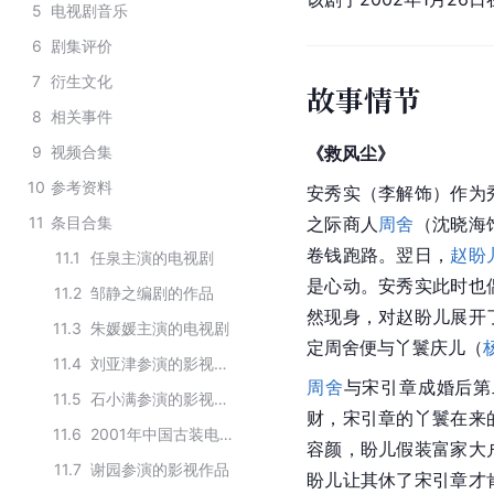
5
电视剧音乐
6
剧集评价
7
衍生文化
故事情节
8
相关事件
9
视频合集
《救风尘》
10
参考资料
安秀实（李解饰）作为
11
条目合集
之际商人
周舍
（沈晓海
卷钱跑路。翌日，
赵盼
11.1
任泉主演的电视剧
是心动。安秀实此时也
11.2
邹静之编剧的作品
然现身，对赵盼儿展开
11.3
朱媛媛主演的电视剧
定周舍便与丫鬟庆儿（
11.4
刘亚津参演的影视作品
周舍
与宋引章成婚后第
11.5
石小满参演的影视作品
财，宋引章的丫鬟在来
11.6
2001年中国古装电视剧
容颜，盼儿假装富家大
11.7
谢园参演的影视作品
盼儿让其休了宋引章才