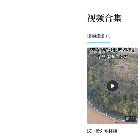
视
频
合
集
遗物遗迹
(
1
)
遗物遗迹
01:25
汉
冲
帝
刘
炳
怀
陵