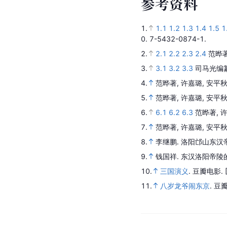
参
考
资
料
1.
1.1
1.2
1.3
1.4
1.5
1
0.
7-5432-0874-1.
2.
2.1
2.2
2.3
2.4
范晔著
3.
3.1
3.2
3.3
司马光编纂
4.
范晔著, 许嘉璐, 安平
5.
范晔著, 许嘉璐, 安平
6.
6.1
6.2
6.3
范晔著, 
7.
范晔著, 许嘉璐, 安平
8.
李继鹏.
洛阳邙山东汉
9.
钱国祥.
东汉洛阳帝陵
10.
三国演义
.
豆瓣电影.
11.
八岁龙爷闹东京
.
豆瓣