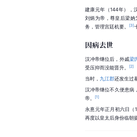
建康元年（144年），
刘炳为帝，尊皇后梁妠
[
3
]
务，管理宫廷机要。
因病去世
汉冲帝继位后，外戚
梁
[
2
]
受压抑而没能晋升。
当时，
九江郡
还发生过
汉冲帝继位不久便患病
[
1
]
帝。
永憙元年正月初六日（
再度以皇太后身份临朝