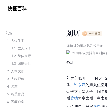
刘炳
刘炳
一星
条目
1
人物生平
该条目为
东汉第九位皇帝
，
1.1
立为太子
本词条依据抖音百科内
1.2
继位为帝
条目
1.3
因病去世
2
人物关系
刘炳(143年——145年2
3
人物评价
[
2
]
生。
东汉
的第九位皇帝
4
陵墓
炳被立为
皇太子
。同年
5
相关作品
后
梁妠
为皇太后，皇太
6
视频合集
在位期间，外戚
梁氏
把