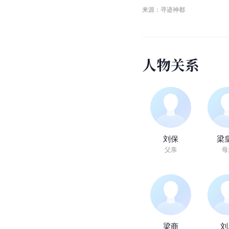
来源：寻迹神都
人
物
关
系
刘保
梁
父亲
母
梁商
刘