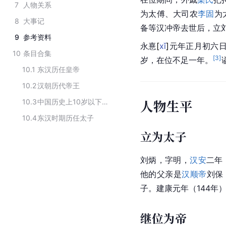
7
人物关系
为太傅、大司农
李固
为
8
大事记
备等汉冲帝去世后，立
9
参考资料
永
憙
[
xǐ
]
元年
正月初六
日
10
条目合集
[
3
]
岁，在位不足一年。
10.1
东汉历任皇帝
10.2
汉朝历代帝王
人物生平
10.3
中国历史上10岁以下登基皇帝
10.4
东汉时期历任太子
立为太子
刘炳，字明，
汉安
二年
他的父亲是
汉顺帝
刘保
子。
建康
元年（144年
继位为帝