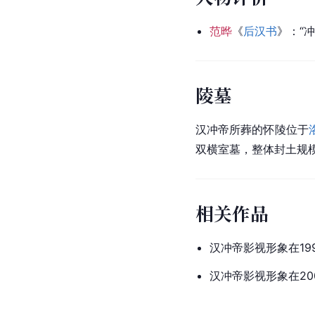
范晔
《
后汉书
》：“
陵墓
汉冲帝所葬的怀陵位于
双横室墓，整体封土规
相关作品
汉冲帝影视形象在19
汉冲帝影视形象在20