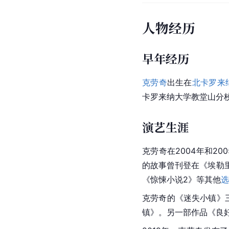
人物经历
早年经历
克劳奇
出生在
北卡罗来
卡罗来纳大学
教堂山
分
演艺生涯
克劳奇在2004年和2
的故事曾刊登在《埃勒里
《惊悚小说2》等其他
选
克劳奇的《迷失小镇》三部
镇》。另一部作品《良好