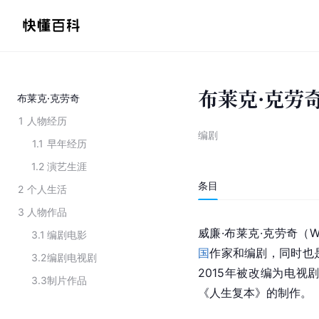
布莱克·克劳
布莱克·克劳奇
1
人物经历
编剧
1.1
早年经历
1.2
演艺生涯
条目
2
个人生活
3
人物作品
威廉·布莱克·克劳奇（Will
3.1
编剧电影
国
作家和编剧，同时也
3.2
编剧电视剧
2015年被改编为电
3.3
制片作品
《人生复本》的制作。