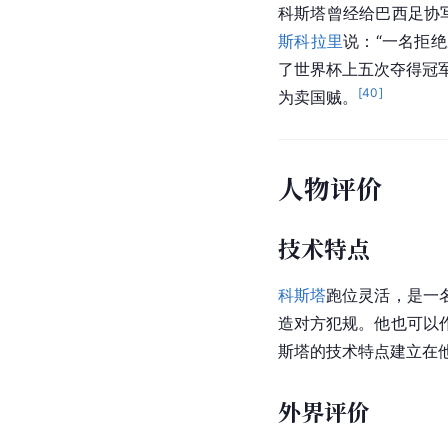
科斯塔曾经给巴西足协
斯科拉里
说：“一名拒
了世界杯上五次夺得冠
[
40
]
为卖国贼。
人物评价
技术特点
科斯塔
跑位灵活，是一
造对方犯规。他也可以
斯塔的技术特点建立在
外界评价