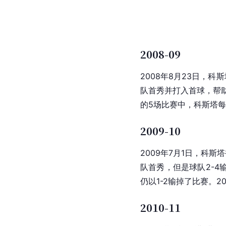
2008-09
2008年8月23日，科
队首秀并打入首球，帮助
的5场比赛中，科斯塔每
2009-10
2009年7月1日，科斯
队首秀，但是球队2-4
仍以1-2输掉了比赛。2
2010-11