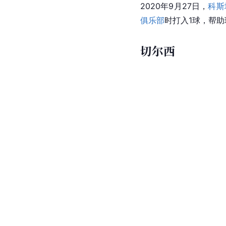
2020年9月27日，
科斯
俱乐部
时打入1球，帮助
切尔西