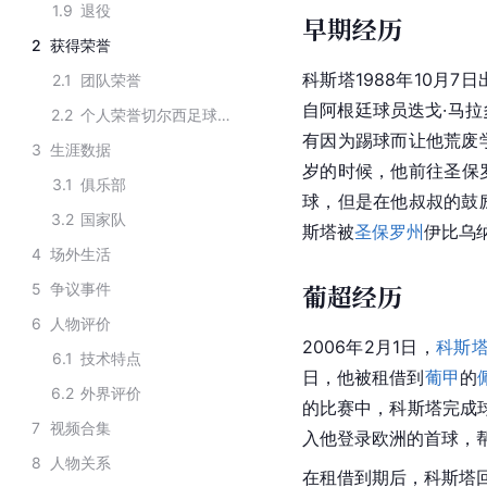
1.9
退役
早期经历
2
获得荣誉
科斯塔1988年10月
2.1
团队荣誉
自阿根廷球员迭戈·马
2.2
个人荣誉切尔西足球俱乐部
有因为踢球而让他荒废
3
生涯数据
岁的时候，他前往圣保
3.1
俱乐部
球，但是在他叔叔的鼓
3.2
国家队
斯塔被
圣保罗州
伊比乌
4
场外生活
葡超经历
5
争议事件
6
人物评价
2006年2月1日，
科斯
6.1
技术特点
日，他被租借到
葡甲
的
6.2
外界评价
的比赛中，
科斯塔
完成
7
视频合集
入他登录欧洲的首球，帮
8
人物关系
在租借到期后，
科斯塔