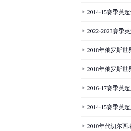
2014-15赛季
2022-202
2018年俄罗斯世
2018年俄罗斯
2016-17赛季
2014-15赛季
2010年代切尔