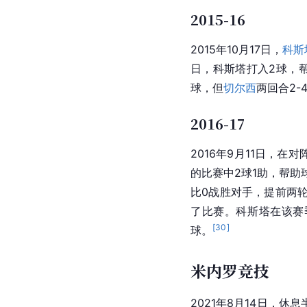
2015-16
2015年10月17日，
科斯
日，
科斯塔
打入2球，
球，但
切尔西
两回合2-
2016-17
2016年9月11日，在
的比赛中2球1助，帮助球
比0战胜对手，提前两轮
了比赛。科斯塔在该赛
[
30
]
球。
米内罗竞技
2021年8月14日，休