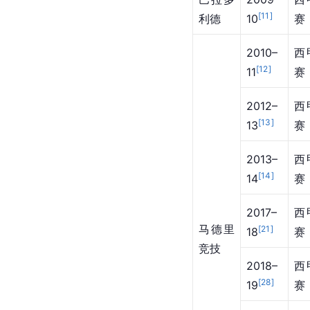
[
11
]
利德
10
赛
2010–
西
[
12
]
11
赛
2012–
西
[
13
]
13
赛
2013–
西
[
14
]
14
赛
2017–
西
马德里
[
21
]
18
赛
竞技
2018–
西
[
28
]
19
赛