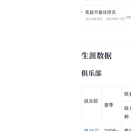
英超月最佳球员
[
36
2014年8月
、
2016年11月
生涯数据
俱乐部
联
俱乐部
赛季
联
称
佩纳菲
2006–
葡