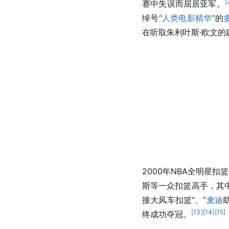
[
赛中失误而屈居亚军。
绰号“
人类电影精华
”的
在听取朱利叶斯·欧文的
2000年
NBA全明星扣
斯等一众扣篮高手，其中
接大风车扣篮”、“
麦迪
[
13
]
[
14
]
[
15
]
终成功夺冠。