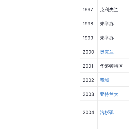
1997
克利夫兰
1998
未举办
1999
未举办
2000
奥克兰
2001
华盛顿特区
2002
费城
2003
亚特兰大
2004
洛杉矶