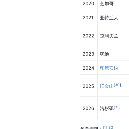
2020
芝加哥
2021
亚特兰大
2022
克利夫兰
2023
犹他
2024
印第安纳
[
30
]
2025
旧金山
[
31
]
2026
洛杉矶
[
1
]
[
33
]
参考资料：