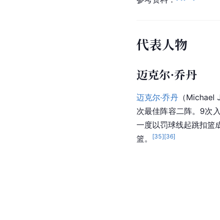
代表人物
迈克尔·乔丹
迈克尔·乔丹
（Michae
次最佳阵容二阵。9次
一度以罚球线起跳扣篮成
[
35
]
[
36
]
篮。