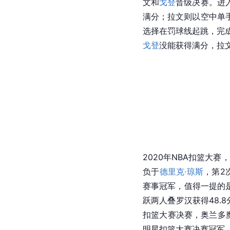
文和
戈登
晋级决赛。进
满分；拉文则以空中单
选择在罚球线起跳，完
戈登
没能获得满分，拉
2020年NBA扣篮大赛
负于
德里克·琼斯
，第2
赛事冠军，值得一提的是
跃两人叠罗汉获得48.
扣篮大赛决赛，奥兰多魔
明星扣篮大赛决赛冠军