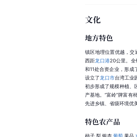
文化
地方特色
镇区地理位置优越，交
西距
龙口港
20公里。
和11处合资企业，形
设立了
龙口市
台湾工业
初步形成了规模种植、
产基地。“富岭”牌富有
先进乡镇、省级环境优
特色农产品
柿子,梨,银杏,
葡萄
,果品,