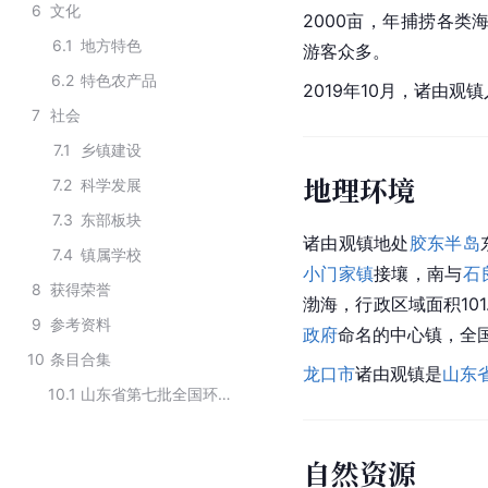
6
文化
2000亩，年捕捞各类海
6.1
地方特色
游客众多。
6.2
特色农产品
2019年10月，诸由观
7
社会
7.1
乡镇建设
地理环境
7.2
科学发展
7.3
东部板块
诸由观镇地处
胶东半岛
7.4
镇属学校
小门家镇
接壤，南与
石
8
获得荣誉
渤海，行政区域面积101
9
参考资料
政府
命名的中心镇，全
10
条目合集
龙口市
诸由观镇是
山东
10.1
山东省第七批全国环境优美乡镇
自然资源