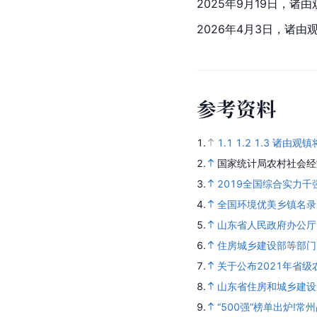
2025年9月19日，诸
2026年4月3日，诸由
参
考
资
料
1.
1.1
1.2
1.3
诸由观镇将
2.
国家统计局农村社会经
3.
2019全国综合实力千
4.
全国环境优美乡镇名录
5.
山东省人民政府办公厅
6.
住房城乡建设部等部门
7.
关于公布2021年省
8.
山东省住房和城乡建设
9.
“500强”榜单出炉!常州