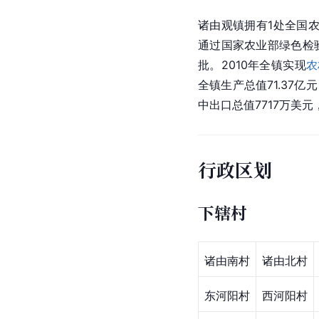
诸由观镇拥有1处全国农
通过国家农业部绿色检
批。2010年全镇实现
农
全镇生产总值71.37亿
中出口总值7717万美元
行政区划
下辖村
诸由南村
诸由北村
东河阳村
西河阳村