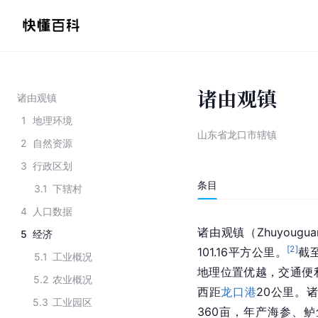
诸由观镇
诸由观镇
1
地理环境
山东省龙口市辖镇
2
自然资源
3
行政区划
条目
3.1
下辖村
4
人口数据
诸由观镇（Zhuyougua
5
经济
[
2
]
101.16平方公里。
截至
5.1
工业概况
地理位置优越，交通便
5.2
农业概况
西距
龙口港
20公里。
5.3
工业园区
360亩，年产海参、