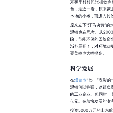
东和阳村村民张祖敏承
色，走近一看，原来蒙
本地的小摊，而进入其
原来立下“汗马功劳”
观镇也在思考。从200
除，节能环保的回旋窑
渐舒展开了，对环境却
覆盖率也大幅提高。
科学发展
在
烟台市
“七·一”表彰
观镇何以称强，该镇负
的工业企业。但同时，
亿元。在加快发展的澎
投资5000万元的山