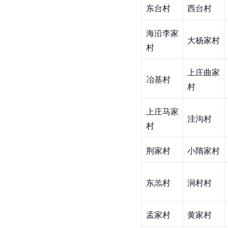
东台村
西台村
海沿李家
大杨家村
村
上庄曲家
冶基村
村
上庄马家
洼沟村
村
荆家村
小隋家村
东羔村
涧村村
孟家村
黄家村