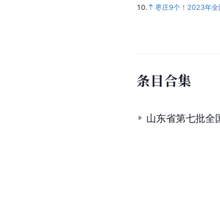
10.
枣庄9个！2023年
条
目
合
集
山东省第七批全