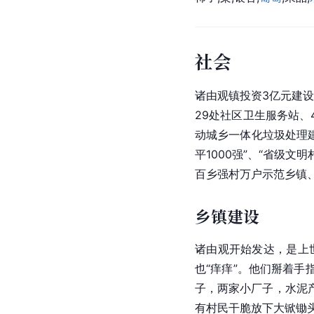
社会
诸由观镇投资3亿元建
29处社区卫生服务站、
动城乡一体化垃圾处理建
平1000强”、“省级
文明
百乡强村万户示范乡镇
乡镇建设
诸由观开始发达，是上
也“痒痒”。他们掰着
子，两家小厂子，水泥
有村民干脆放下大锨
锄