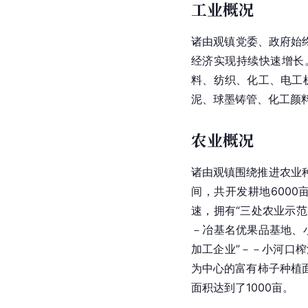
工业概况
诸由观镇党委、政府始
经济实现持续快速增长
料、纺织、化工、电工机
泥、球墨铸管、化工颜
农业概况
诸由观镇围绕推进农业种
间，共开发耕地600
速，拥有“三处
农业示范
－冶基名优果品基地、
加工企业”－－小河口
为中心的富有
柿子
种植
面积达到了1000亩。