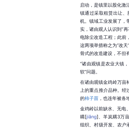
启动，是镇里以股化激
镇通过采取租赁出让、
机。镇域工业发展了，
实，诸由观人认识到“再
电除尘
改造工程；此前
这两项举措称之为“改天
骨式的改造建设，不但
“诸由观镇是农业大镇
软”问题。
在诸由观镇金鸡岭万亩
上的重点推介品种。经
的
柿子苗
，也连年被各
金鸡岭
以前缺水、无电、
耩
[
jiǎng
]
、羊岚耩3万
组织、村级开发、农户承