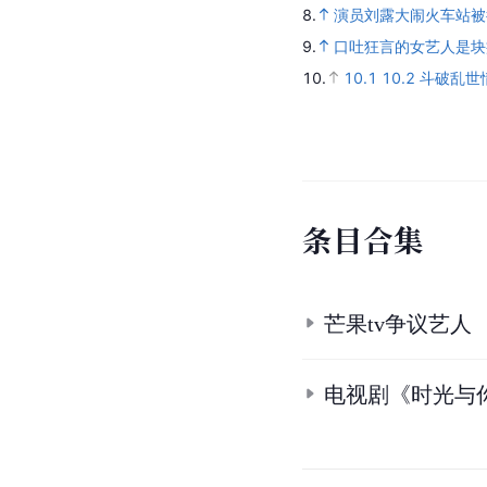
8.
演员刘露大闹火车站被
9.
口吐狂言的女艺人是块
10.
10.1
10.2
斗破乱世
条
目
合
集
芒果tv争议艺人
电视剧《时光与