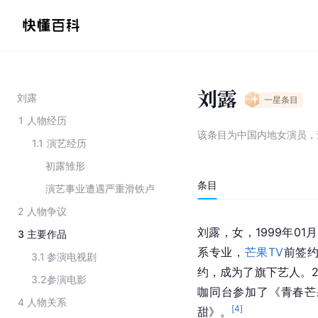
刘露
刘露
一星
条目
1
人物经历
该条目为
中国内地女演员
，
1.1
演艺经历
初露雏形
条目
演艺事业遭遇严重滑铁卢
2
人物争议
刘露，女，1999年01
3
主要作品
系专业，
芒果TV
前签
3.1
参演电视剧
约，成为了旗下艺人。2
3.2
参演电影
咖同台参加了《青春芒
4
人物关系
[
4
]
甜》。