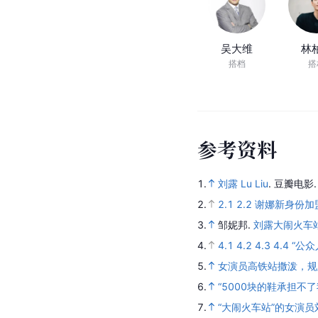
吴大维
林
搭档
搭
参
考
资
料
1.
刘露 Lu Liu
.
豆瓣电影
2.
2.1
2.2
谢娜新身份加
3.
邹妮邦.
刘露大闹火车站
4.
4.1
4.2
4.3
4.4
“公
5.
女演员高铁站撒泼，规
6.
“5000块的鞋承担不
7.
“大闹火车站”的女演员