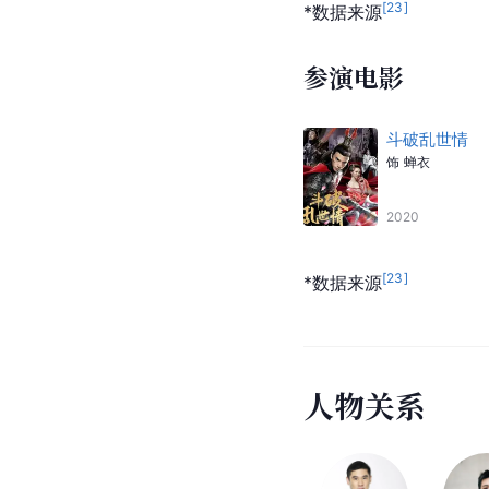
[
23
]
*数据来源
参演电影
斗破乱世情
饰
蝉衣
2020
[
23
]
*数据来源
人
物
关
系