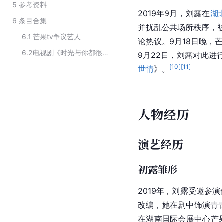
5
参考资料
2019年9月，刘露在
湖
6
条目合集
并扰乱公共场所秩序，
6.1
芒果tv争议艺人
论热议。9月18日晚，
6.2
电视剧《时光与你都很甜》的主要演员
9月22日，刘露对此进
[
10
]
[
11
]
世情
》。
人物经历
演艺经历
初露雏形
2019年，刘露受邀参
改编，她在剧中饰演青
在
湖南国际会展中心
芒