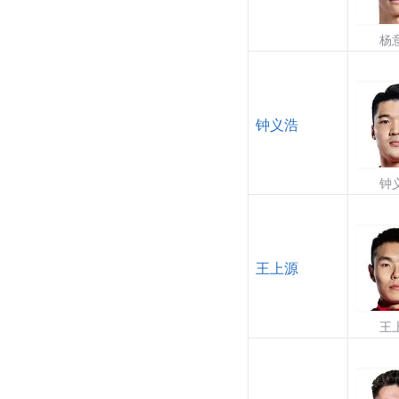
德尼奇
德
陈克强
陈
杨意林
杨