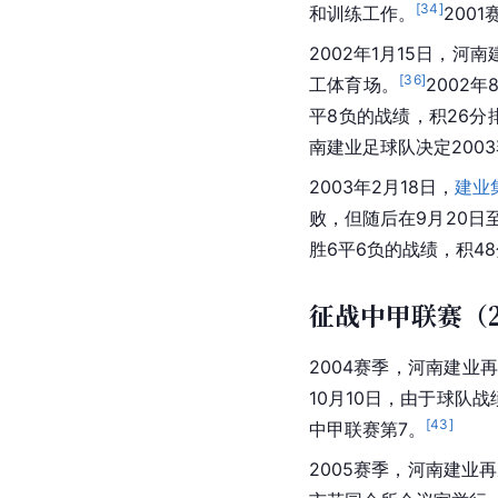
[
34
]
和训练工作。
2001
2002年1月15日，
河南
[
36
]
工体育场。
2002年
平8负的战绩，积26分
南建业足球队决定200
2003年2月18日，
建业
败，但随后在9月20日至
胜6平6负的战绩，积4
征战中甲联赛（20
2004赛季，河南建业
10月10日，由于球队
[
43
]
中甲联赛第7。
2005赛季，
河南
建业
再