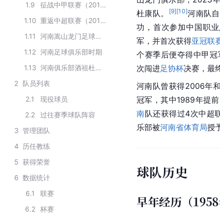
1.9
征战中甲联赛（2013年）
[
9
]
[
10
]
杜康队。
河南队自
1.10
重返中超联赛（2014年-2020年）
功，首次参加中国职业
1.11
河南嵩山龙门足球俱乐部时期
军，并首次获得
亚冠联
1.12
河南足球俱乐部时期
个赛季后便夺得中甲冠
1.13
河南俱乐部酒祖杜康队时期
次闯进
足协杯
决赛，最
2
队员列表
河南队曾获得2006年
2.1
现役球员
冠军，其中1989年提
南
队还获得过4次中超
2.2
过往赛季球队阵容
乐部被
河南省体育局
授
3
管理团队
4
历任教练
5
获得荣誉
球队历史
6
数据统计
6.1
联赛
早年经历（1958
6.2
杯赛