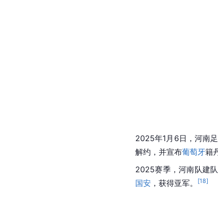
果哈嘹
，晋级足协杯八
通支云
，河南队连续4
[
129
]
强。
11月2日，20