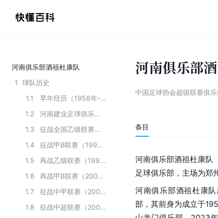
河南俱乐部酒
河南俱乐部酒祖杜康队
1
球队历史
中国足球协会超级联赛俱乐
1.1
早年经历（1958年-1993年）
1.2
河南建业足球俱乐部成立（1994年）
条目
1.3
征战全国乙级联赛（1995年）
1.4
征战甲B联赛（1996年-1998年）
河南俱乐部酒祖杜康队（He
1.5
再战乙级联赛（1999年）
足球俱乐部，主场为郑
1.6
再战甲B联赛（2000年-2003年）
河南俱乐部酒祖杜康队成
1.7
征战中甲联赛（2004年-2006年）
部，其前身为成立于19
1.8
征战中超联赛（2007年-2012年）
山龙门俱乐部，2023