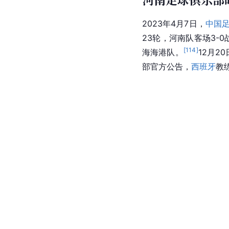
2023年4月7日，
中国
23轮，河南队客场3-0
[
114
]
海海港
队。
12月2
部官方公告，
西班牙
教