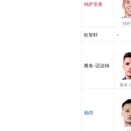
钟义浩
钟
王上源
王
纳萨里奥
纳萨