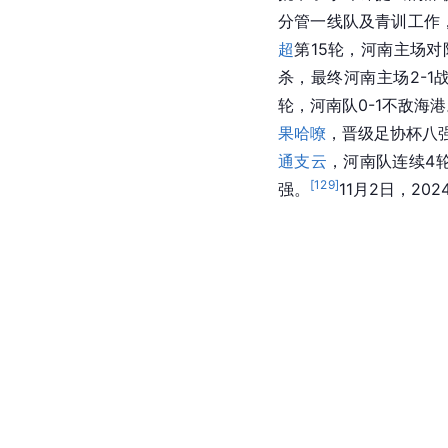
2024年4月5日，
中超
中；最终，河南队0-2
筹，
任航
送点，
纳萨里
攻陈克强扳平比分，
李
布公告宣布，鉴于一线
批准了李玮锋提出的辞
分管一线队及青训工作
超
第15轮，
河南
主场对
杀，最终河南主场2-1
轮，河南队0-1不敌海