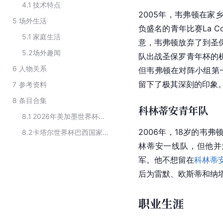
4.1
技术特点
2005年，韦弗顿在家
5
场外生活
负盛名的青年比赛La 
5.1
家庭生活
意，韦弗顿放弃了到圣
5.2
场外趣闻
队出战圣保罗青年杯的
6
人物关系
但韦弗顿在对阵小组第
留下了极其深刻的印象
7
参考资料
8
条目合集
科林蒂安青年队
8.1
2026年美加墨世界杯巴西队大名单
2006年，18岁的韦
8.2
卡塔尔世界杯巴西国家队成员名单
林蒂安一线队，但他并
军。他不想留在
科林蒂
后为雷默、欧斯蒂和纳
职业生涯