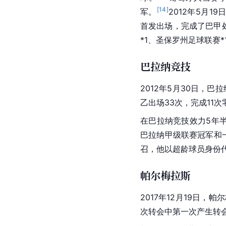
[
14
]
军。
2012年5月1
首发出场，完成了
巴甲
*1、
圣保罗州
足球联赛*
巴拉纳竞技
2012年5月30日，
巴拉
乙
出场33次，完成11
在巴拉纳竞技效力5年
巴拉纳甲级联赛冠军和
召，他以超龄球员身份
帕尔梅拉斯
2017年12月19日，
帕尔
次转会中第一次产生转