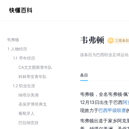
韦弗顿
韦弗顿
三星
条目
1
人物经历
该条目为
巴西职业足球运动
1.1
早年经历
CA尤文图斯青年队
条目
科林蒂安青年队
1.2
职业生涯
韦弗顿，全名韦弗顿·
佩
纳塔尔美洲
12月13日出生于巴西
阿
圣保罗博塔弗戈
现效力于
巴西甲级联赛
葡萄牙人
韦弗顿出道于家乡阿克
巴拉纳竞技
蒂、纳塔尔美洲、圣保