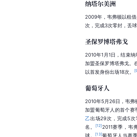
纳塔尔美洲
2009年，韦弗顿以租
次，完成3次零封，丢球
圣保罗博塔弗戈
2010年1月1日，结
加盟圣保罗
博塔弗戈
。
[
以首发身份出场18次。
葡萄牙人
2010年5月26日，
加盟葡萄牙人的首个赛
乙
出场29次，完成5次
[
12
]
名。
2011赛季，
[
13
]
球。
葡萄牙人当赛季