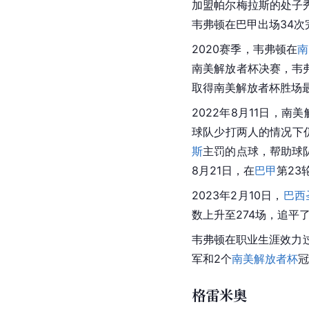
加盟
帕尔梅拉斯
的处子
韦弗顿在
巴甲
出场34次
2020赛季，韦弗顿在
南
南美解放者杯
决赛，韦
取得南美解放者杯胜场
2022年8月11日，
南美
球队少打两人的情况下
斯
主罚的点球，帮助球队
8月21日，在
巴甲
第23
2023年2月10日，
巴西
数上升至274场，追平
韦弗顿在职业生涯效力
军和2个
南美解放者杯
冠
格雷米奥