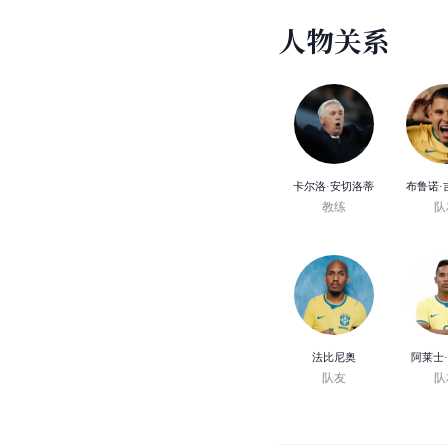
人
物
关
系
卡尔洛·安切洛蒂
布鲁诺·
教练
队
法比尼奥
阿莱士
队友
队