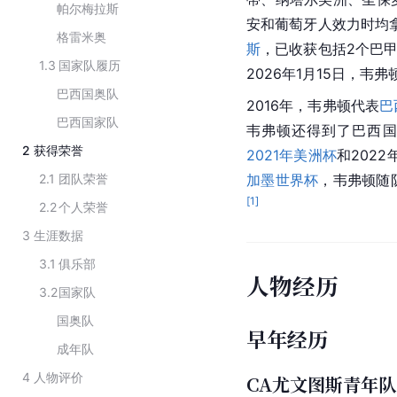
帕尔梅拉斯
安和葡萄牙人效力时均拿
格雷米奥
斯
，已收获包括2个巴甲
1.3
国家队履历
2026年1月15日，
巴西国奥队
2016年，韦弗顿代表
巴
巴西国家队
韦弗顿还得到了巴西国
2
获得荣誉
2021年美洲杯
和202
2.1
团队荣誉
加墨世界杯
，韦弗顿随
[
1
]
2.2
个人荣誉
3
生涯数据
3.1
俱乐部
人物经历
3.2
国家队
国奥队
早年经历
成年队
4
人物评价
CA尤文图斯青年队