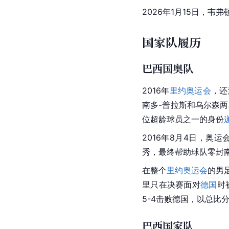
2026年1月15日，
国家队履历
巴西国奥队
2016年
里约
奥运会
，还
南多-
普拉斯和乌尔森两
位超龄球员之一的身份
2016年8月4日，
奥运
秀，最终帮助球队零封南
在整个
里约
奥运会
的男
里只在决赛面对
德国
时
5-4击败德国，以总比分
巴西国家队