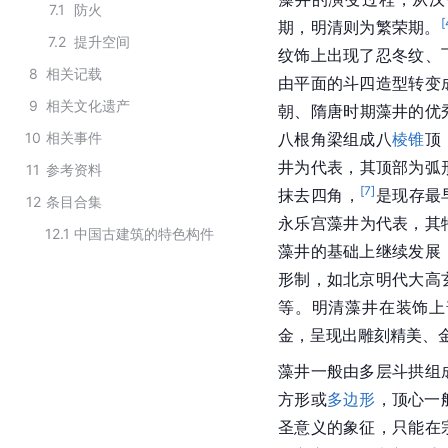
7.1
防火
[
期，明清则为繁荣期。
7.2
提升空间
纹饰上出现了忍冬纹、
8
相关记载
由平面的斗四造型转变
9
相关文化遗产
朝、隋唐时期藻井的优
10
相关事件
八根角梁组成八
棱锥
顶
井为代表，其顶部为弧
11
参考资料
[
7
]
抹去四角，
是现存最
12
条目合集
永乐宫藻井为代表，其
12.1
中国古建筑的特色构件
藻井的基础上继续发展
形制，如北京明代大高
等。明清藻井在装饰上
金，呈现出雕刻精美、
藻井一般由多层斗拱组
方形或
多边形
，顶心一
圣意义的象征，只能在