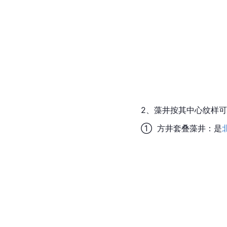
2、藻井按其中心纹样
①  方井套叠藻井：是