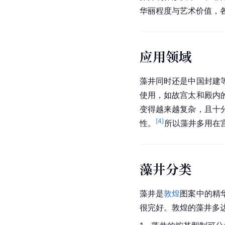
华丽程度与艺术价值，
应用领域
藻井同时还是中国封建
使用，如
故宫
太和殿
内
变得越来越复杂，且十
[
4
]
性。
所以藻井多用在
藻井分类
藻井是
敦煌
图案中的精
很完好。敦煌的藻井多