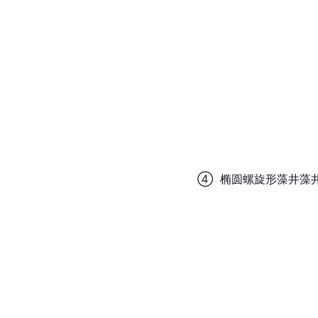
④  椭圆螺旋形藻井