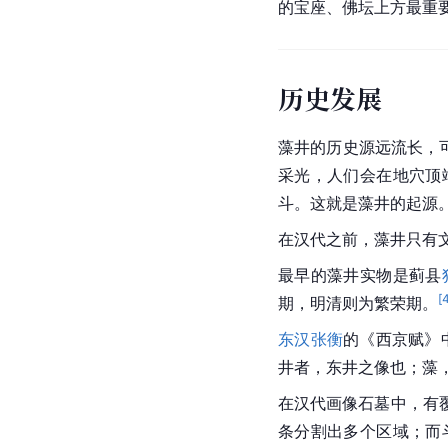
的宝座、佛坛上方最重
历史发展
藻井的历史源远流长，
采光，人们会在地穴顶
斗。这就是藻井的起源
在汉代之前，藻井只有
最早的藻井实物是蓟县
[
期，明清则为繁荣期。
东汉
张衡
的《西京赋》
井者，东井之像也；藻
在汉代画像石墓中，有
条分割出多个区域；而