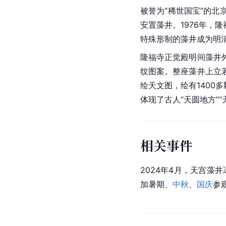
被誉为“稀世国宝”的北
安置藻井。1976年
特殊形制的藻井成为明
隆福寺正觉殿明间藻井
纹图案。整座藻井上立
绘天文图，绘有1400
体现了古人“天圆地方”
相关事件
2024年4月，天宫藻
加暑期、
中秋
、
国庆
参