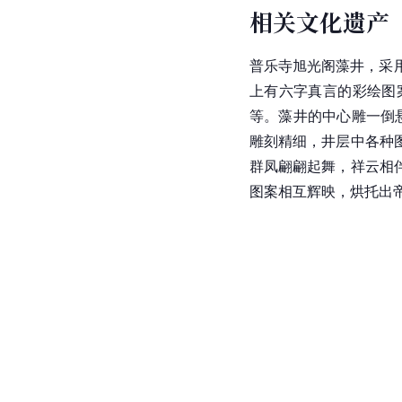
相关文化遗产
普乐寺旭光阁藻井，采
上有六字真言的彩绘图
等。藻井的中心雕一倒
雕刻精细，井层中各种
群凤翩翩起舞，祥云相
图案相互辉映，烘托出