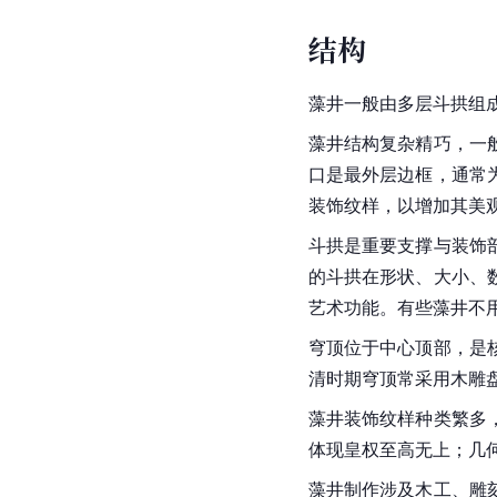
结构
藻井一般由多层斗拱组
藻井结构复杂精巧，一
口是最外层边框，通常
装饰纹样，以增加其美
斗拱是重要支撑与装饰
的斗拱在形状、大小、
艺术功能。有些藻井不
穹顶位于中心顶部，是
清时期穹顶常采用木雕
藻井装饰纹样种类繁多
体现皇权至高无上；几
藻井制作涉及木工、雕