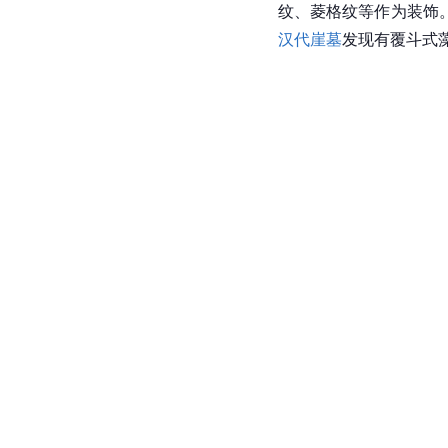
纹、菱格纹等作为装饰
汉代崖墓
发现有覆斗式