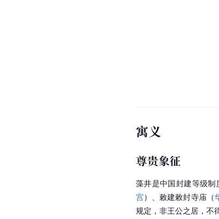
寓义
尊贵象征
藻井是
中国
封建等级制
宫
）、敕建敕封寺庙（
规定，非王公之居，不