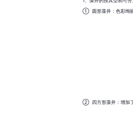
1、藻井的按其型制可分
①  圆形藻井：色彩绚
②  四方形藻井：增加