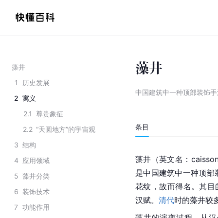
藻井
藻井
1
历史发展
中国建筑中一种顶部装饰手
2
寓义
2.1
尊贵象征
条目
2.2
“天圆地方”的宇宙观
3
结构
藻井（英文名：caisson 
4
应用领域
是中国建筑中一种顶部
5
藻井分类
花纹，故而得名。其目
6
装饰技术
汉赋。
清代
时的藻井较
7
功能作用
藻井的演变过程，从汉