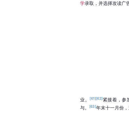
稳定发展（2017
到了2017年，一月份
[
57
]
到了二月，参与了电
日，又以
EXO-CBX
组合
学
录取，并选择攻读广告