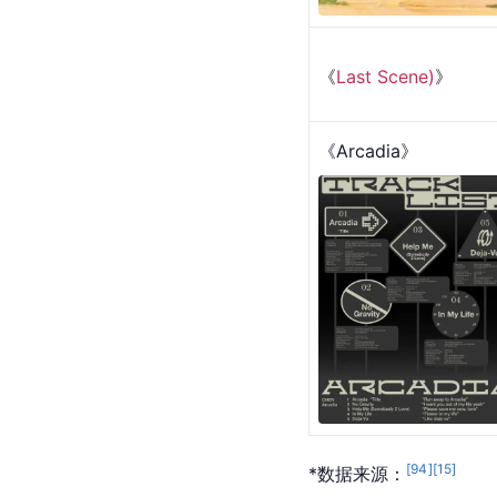
《
Last Scene)
》
《Arcadia》