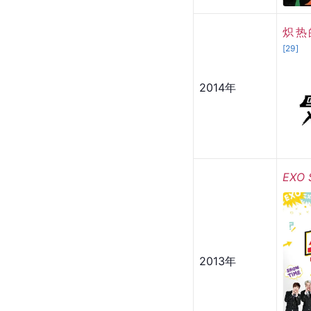
Suga
2016年
炽热的
[
29
]
2014年
EXO 