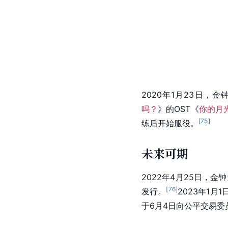
[
67
]
成绩。
5月与
林韩星
月份正式发布，不仅在
[
69
]
[
70
]
showcase。
且在
2020年1月23日，
吗？
》的OST《
你的月
[
75
]
练后开始服役。