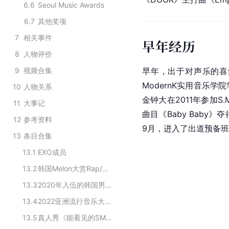
6.6
Seoul Music Awards
6.7
其他奖项
7
相关事件
早年经历
8
人物评价
9
视频合集
早年，出于对声乐的喜
ModernK实用音乐
10
人物关系
金钟大在2011年参加S.M 
11
大事记
曲目《Baby Baby
12
参考资料
9月，进入了出道预备
13
条目合集
13.1
EXO成员
13.2
韩国Melon大赏Rap/HipHop奖 名单
13.3
2020年入伍的韩国男明星
13.4
2022亚洲流行音乐大奖金曲奖获奖者
13.5
真人秀《能看见的SM The 보이는 SM》主要演员