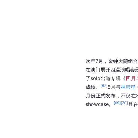
[
61
]
[
62
]
业。
紧接着，参
[
63
]
与。
年末十一月份，
次年7月，金钟大随组合
在澳门展开四巡演唱会最
了
solo
出道专辑《
四月与