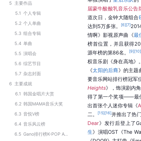
5
主要作品
届蒙牛酸酸乳音乐公告
5.1
个人专辑
道次日，金钟大随组合
5.2
个人单曲
[
6
]
[
7
]
达到5万多张。
20
5.3
组合专辑
情啊》影视原声曲《
最
5.4
单曲
榜首位置，并且获得20
[
9
]
[
10
源年榜的第86名。
5.5
演唱会
权音乐剧《身在高地》
5.6
综艺节目
《
太阳的后裔
》的主题
5.7
杂志封面
要音乐网站排行榜冠军
6
主要成就
Heights
》，饰演剧内角色
6.1
韩国金唱片大赏
得了第一个奖项——最
6.2
韩国MAMA音乐大奖
出首张个人迷你专辑《
A
[
15
]
[
16
]
6.3
音悦V榜
二。
并推出了热
Dear
》发行后登上了G
6.4
音乐风云榜
生
》演唱OST《The Wa
6.5
Gano排行榜K-POP Awards
《DOOR》主打曲《Em