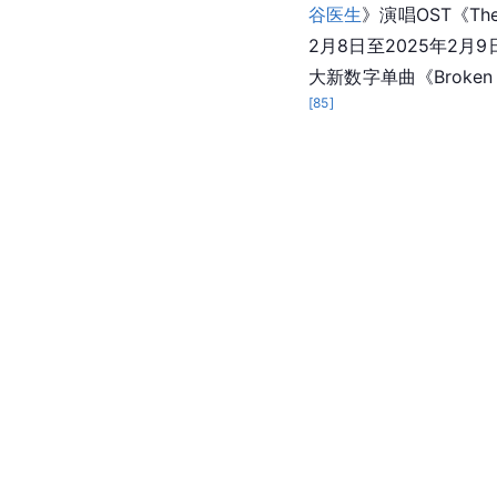
2024年1月8日，
SM娱
行的EXO粉丝见面会
个人活动与本公司达成
谷医生
》演唱OST《The
2月8日至2025年2月
大新数字单曲《Broken
[
85
]