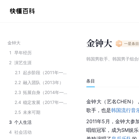
金钟大
金钟大
一星
条目
1
早年经历
韩国男歌手、韩国男子组合
2
演艺生涯
2.1
起步阶段（2011年——2012年）
条目
2.2
融入团队（2013年）
2.3
拓展自身（2014年——2016年）
金钟大（艺名CHEN），
2.4
稳定发展（2017年——2020年）
歌手，也是
韩国流行音
2.5
未来可期
2011年5月，金钟大参
3
个人生活
唱组冠军，成为SM娱
4
社会活动
单独演唱了
皇后乐队
的