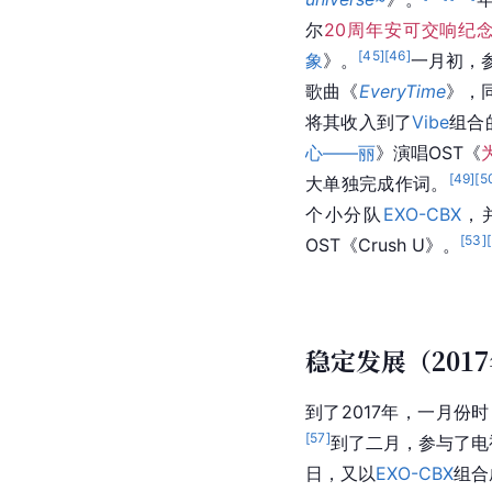
尔
20周年安可交响纪
[
45
]
[
46
]
象
》。
一月初，
歌曲《
EveryTime
》，
将其收入到了
Vibe
组合
心——丽
》演唱OST《
[
49
]
[
5
大单独完成作词。
个小分队
EXO-CBX
，
[
53
]
[
OST《Crush U》。