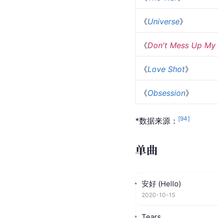
《
Sing for You
》
《
Ex'Act
》
《
For Life
》
《
The War
》
《
Universe
》
《
Don't Mess Up My
《
Love Shot
》
《
Obsession
》
[
94
]
*数据来源：