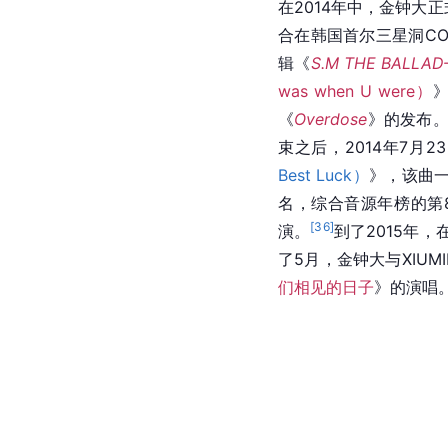
在2014年中，金钟大
合在韩国首尔三星洞COEX举行
辑《
S.M THE BALLA
was when U were）
《
Overdose
》的发布
束之后，2014年7月
Best Luck）
》，该曲一
名，综合音源年榜的第
[
36
]
演。
到了2015年
了5月，金钟大与XIU
们相见的日子
》的演唱