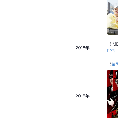
《E
行－
2018年
《M
2018年
[
107
]
《
蒙