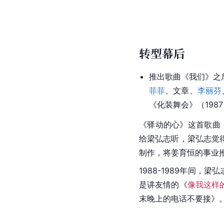
转型幕后
推出歌曲《我们》之
菲菲
、文章、
李丽芬
《
化装舞会
》（19
《
驿动的心
》这首歌曲
给梁弘志听，梁弘志觉
制作，将姜育恒的事业
1988-1989年间，梁
是讲友情的《
像我这样
末晚上的电话不要接》