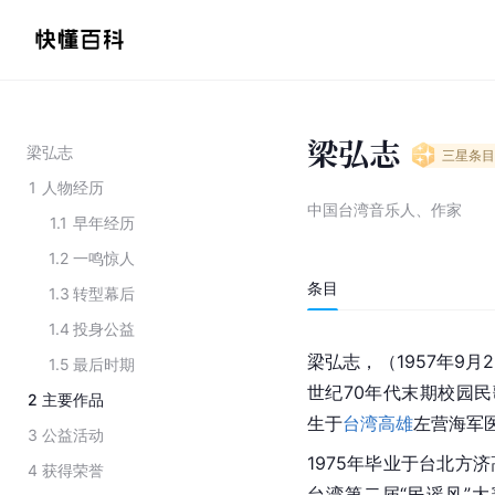
梁弘志
梁弘志
三星
条目
1
人物经历
中国台湾音乐人、作家
1.1
早年经历
1.2
一鸣惊人
条目
1.3
转型幕后
1.4
投身公益
梁弘志，（1957年9月
1.5
最后时期
世纪70年代末期校园
民
2
主要作品
生于
台湾高雄
左营海军
3
公益活动
1975年毕业于台北方
4
获得荣誉
台湾
第二届“
民谣
风”