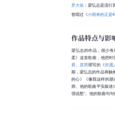
罗大佑
：梁弘志是流行
曾唱过《
小雨来的正是
作品特点与影
梁弘志的作品，很少有
柔》这首歌曲，他把时
君
、
苏芮
谱写的《
但愿
期，梁弘志的作品将
触
的心
》《像我这样的朋
师。他的歌曲平实叙述
强说愁”。他的歌曲句