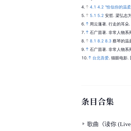
4.
4.1
4.2
“恰似你的温
5.
5.1
5.2
安哲.
梁弘志
6.
周云蓬著.
行走的耳朵
7.
石广苗著.
非常人物系列
8.
8.1
8.2
8.3
蔡琴的温
9.
石广苗著.
非常人物系列
10.
台北吾爱
.
猫眼电影.
条
目
合
集
歌曲《读你 (Li