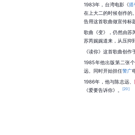
1983年，
台湾
电影《
搭
在上大二的时候创作的
告用这首歌曲做宣传标
歌曲《变》，仍然由
苏
苏芮娓娓道来，从压抑
《
读你
》这首歌曲创作于
1985年他出版第二张
远。同时开始担任
警广
1986年，他与
陈志远
、
[
20
]
《爱要告诉你》。