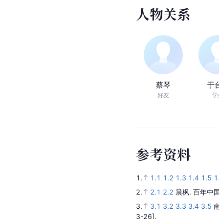
人
物
关
系
蔡琴
于
好友
学
参
考
资
料
1.
1.1
1.2
1.3
1.4
1.5
1
2.
2.1
2.2
晨枫.
百年中国
3.
3.1
3.2
3.3
3.4
3.5
3-26].