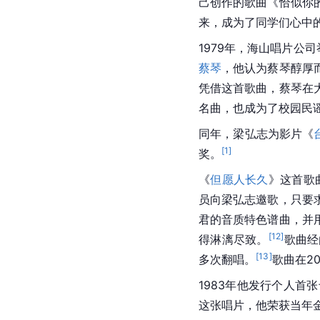
己创作的歌曲《
恰似你
来，成为了同学们心中的
1979年，海山唱片公司
蔡琴
，他认为蔡琴醇厚
凭借这首歌曲，蔡琴在
名曲，也成为了
校园民
同年，梁弘志为影片《
[
1
]
奖。
《
但愿人长久
》这首歌
员向梁弘志邀歌，只要
君的
音质
特色谱曲，并
[
12
]
得淋漓尽致。
歌曲经
[
13
]
多次翻唱。
歌曲在2
1983年他发行个人
这张唱片，他荣获当年