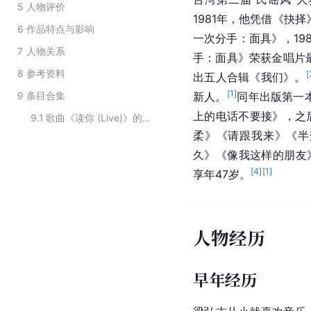
5
人物评价
1981年，他凭借《抉择
6
作品特点与影响
一次分手：面具》，19
7
人物关系
手：面具》荣获金唱片
8
参考资料
[
出五人合辑《我们》。
[
1
]
9
条目合集
新人。
同年出版第一
上的电话不要接》，之
9.1
歌曲《读你 (Live)》的创作人员
柔》《请跟我来》《半
久
》《
像我这样的朋友
[
4
]
[
1
]
享年47岁。
人物经历
早年经历