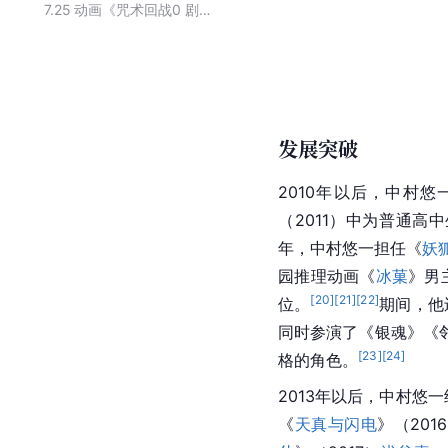
7.25
动画《咒术回战0 剧场版》的主要演职人员
发展突破
2010年以后，中村
（2011）中为普通高中
年，中村悠一担任《
妖
园推理动画《
冰菓
》男
[
20
]
[
21
]
[
22
]
位。
期间，他
同时参演了《银魂》《
[
23
]
[
24
]
格的角色。
2013年以后，中村悠
《
天真与闪电
》（20