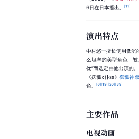
[
11
]
6日在
日本
播出。
演出特点
中村悠一擅长使用低沉
么坦率的美型角色，被人
优”而选定由他出演的。
《妖狐x仆ss》
御狐神
[
6
]
[
19
]
[
20
]
[
39
]
色。
主要作品
电视动画