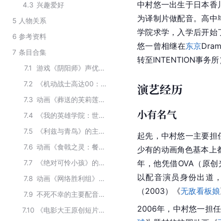
中村悠一出生于日本香
4.3
兴趣爱好
为译制片做配音。高中
5
人物关系
学院求学，入学后开始
6
参考资料
悠一曾相继在
东京
Dra
7
条目合集
转至INTENTION事务
7.1
游戏《阴阳师》声优阵容
7.2
《机动战士高达00：先驱者的觉醒》的主要演员
演艺经历
7.3
动画《葬送的芙莉莲》的主要演职人员
小有名气
7.4
《我的英雄学院：世界英雄任务》的主要演员
7.5
《利兹与青鸟》的主要演员
起先，中村悠一主要担
7.6
动画《食戟之灵：餐之皿》角色配音
少有的动画角色基本上
7.7
《绝对可怜小孩》的主要演员
年，他凭借OVA（原创
以配音演员身份出道
7.8
动画《网络胜利组》主要配音师
（2003）《
无敌看板娘
7.9
不死不幸的主要配音演员
2006年，中村悠一担
7.10
《电影大王原创短片剧场》的主要演员