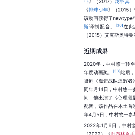
仆
》（2017）
泷谷真
，
《
排球少年
》（2015
该动画获得了newty
[
30
]
斯
译制配音。
在此
（2015）艾克斯奥特
近期成果
2020年，中村悠一转至I
[
33
]
年度动画奖。
此后，
摄剧《
魔进战队煌辉者
同年月14日，中村悠一参
间，他出演了《
心理测
配音，该作品在本土首映
年4月5日，中村悠一参与
2022年1月6日，中
（2022）《
哥布林杀手