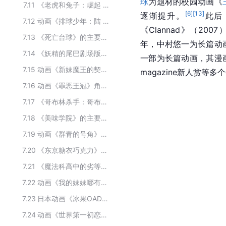
球
为题材的校园动画《
7.11
《老虎和兔子：崛起 剧场版》的主要演员
[
6
]
[
13
]
逐渐提升。
此后
7.12
动画《排球少年：陆 VS 空》主要演职员
《Clannad》（2007
7.13
《死亡台球》的主要演员
年，中村悠一为长篇动
7.14
《妖精的尾巴剧场版：龙泣》的主要演员
一部为长篇动画，其漫
7.15
动画《新妹魔王的契约者》主要配音
magazine新人赏等多
7.16
动画《罪恶王冠》角色配音
7.17
《哥布林杀手：哥布林的王冠》的主要演员
7.18
《美味学院》的主要演员
7.19
动画《群青的号角》的演职人员
7.20
《东京糖衣巧克力》的主要演员
7.21
《魔法科高中的劣等生：呼唤繁星的少女》的主要演员
7.22
动画《我的妹妹哪有这么可爱！》主要配音
7.23
日本动画《冰果OAD：应该持有之物》的主要演职人员
7.24
动画《世界第一初恋：求婚篇》的演职人员