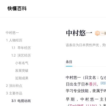
中村悠一
中村悠一
一
1
人物经历
该条目为
日本男性声优，旁
1.1
早年经历
1.2
演艺经历
条目
小有名气
发展突破
中村悠一（日文名：な
近期成果
[
2
]
[
日出生于日本
香川
。
2
演出特点
学习专业技能，隶属于
3
主要作品
早期，中村悠一主
3.1
电视动画
《
D+VINE［LUV］
》