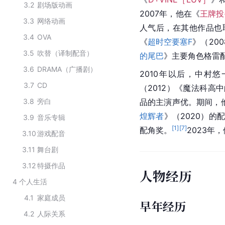
3.2
剧场版动画
2007年，他在《
王牌投
3.3
网络动画
人气后，在其他作品也
3.4
OVA
《
超时空要塞F
》（20
3.5
吹替（译制配音）
的尾巴
》主要角色格雷
3.6
DRAMA（广播剧）
2010年以后，中村
3.7
CD
（2012）《
魔法科高中
3.8
旁白
品的主演声优。期间，
煌辉者
》（2020）的
3.9
音乐专辑
[
1
]
[
7
]
配角奖。
2023年
3.10
游戏配音
3.11
舞台剧
3.12
特摄作品
人物经历
4
个人生活
4.1
家庭成员
早年经历
4.2
人际关系